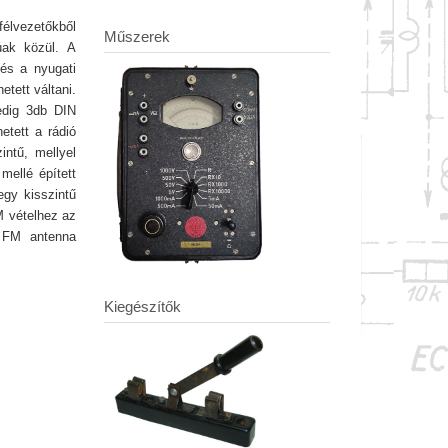
félvezetőkből
Műszerek
úak közül. A
és a nyugati
tett váltani.
pedig 3db DIN
etett a rádió
ntű, mellyel
mellé épített
egy kisszintű
M vételhez az
z FM antenna
Kiegészítők