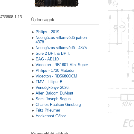
8733808-1-13
Újdonságok
Philips - 2019
Neongázos villámvédő patron -
4378
Neongázos villámvédő - 4375
Sure 2 BPI. & BPII.
EAG - AE110
Videoton - RB1601 Mini Super
Philips - 1730 Matador
Videoton - RD5686OCM
FMV - Lilliput B
Vendégkönyv 2026.
Allen Balcom DuMont
Semi Joseph Begun
Charles Paulson Ginsburg
Fritz Pfleumer
Heckenast Gábor
Kapcsolódó cikkek