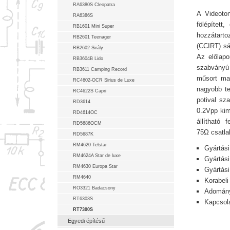
RA6380S Cleopatra
A Videoton
RA6386S
fölépítet
RB1601 Mini Super
hozzátarto
RB2601 Teenager
(CCIRT) sáv
RB2602 Sirály
Az előlapo
RB3604B Lido
szabványú 
RB3611 Camping Record
műsort mag
RC4602-OCR Sirius de Luxe
nagyobb te
RC4622S Capri
potival sz
RD3614
0.2Vpp kim
RD4614OC
állítható
RD5686OCM
75Ω csatla
RD5687K
RM4620 Telstar
Gyártási
RM4624A Star de luxe
Gyártási
RM4630 Europa Star
Gyártás
RM4640
Korabeli
RO3321 Badacsony
Adományo
RT6303S
Kapcsolá
RT7300S
Egyedi építésű