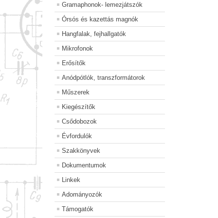
Gramaphonok- lemezjátszók
Órsós és kazettás magnók
Hangfalak, fejhallgatók
Mikrofonok
Erősítők
Anódpótlók, transzformátorok
Műszerek
Kiegészítők
Csődobozok
Évfordulók
Szakkönyvek
Dokumentumok
Linkek
Adományozók
Támogatók