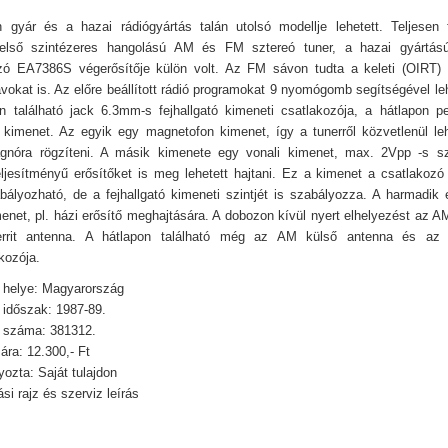
 gyár és a hazai rádiógyártás talán utolsó modellje lehetett. Teljesen 
t, első szintézeres hangolású AM és FM sztereó tuner, a hazai gyártás
zó EA7386S végerősítője külön volt. Az FM sávon tudta a keleti (OIRT) 
okat is. Az előre beállított rádió programokat 9 nyomógomb segítségével lehe
n található jack 6.3mm-s fejhallgató kimeneti csatlakozója, a hátlapon 
kimenet. Az egyik egy magnetofon kimenet, így a tunerről közvetlenül leh
nóra rögzíteni. A másik kimenete egy vonali kimenet, max. 2Vpp -s szi
ljesítményű erősítőket is meg lehetett hajtani. Ez a kimenet a csatlakozó 
abályozható, de a fejhallgató kimeneti szintjét is szabályozza. A harmadik 
enet, pl. házi erősítő meghajtására. A dobozon kívül nyert elhelyezést az A
 ferrit antenna. A hátlapon található még az AM külső antenna és a
kozója.
 helye: Magyarország
 időszak: 1987-89.
i száma: 381312.
 ára: 12.300,- Ft
zta: Saját tulajdon
si rajz és szerviz leírás