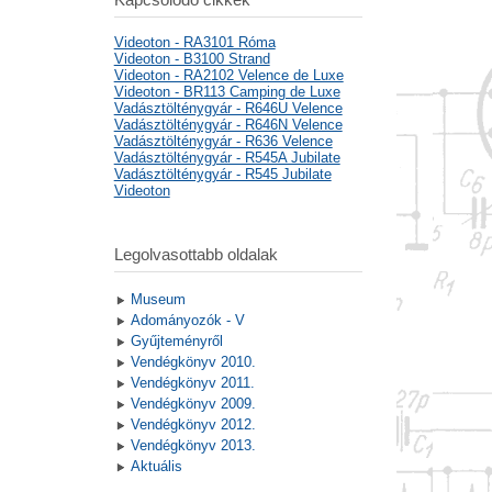
Videoton - RA3101 Róma
Videoton - B3100 Strand
Videoton - RA2102 Velence de Luxe
Videoton - BR113 Camping de Luxe
Vadásztölténygyár - R646U Velence
Vadásztölténygyár - R646N Velence
Vadásztölténygyár - R636 Velence
Vadásztölténygyár - R545A Jubilate
Vadásztölténygyár - R545 Jubilate
Videoton
Legolvasottabb oldalak
Museum
Adományozók - V
Gyűjteményről
Vendégkönyv 2010.
Vendégkönyv 2011.
Vendégkönyv 2009.
Vendégkönyv 2012.
Vendégkönyv 2013.
Aktuális