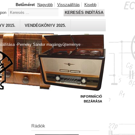
Betűméret
Nagyobb
Visszaállítás
Kisebb
apon
KERESÉS INDÍTÁSA
V 2015.
VENDÉGKÖNYV 2025.
kiállítása -Perneky Sándor magángyűjteménye
INFORMÁCIÓ
BEZÁRÁSA
Rádiók