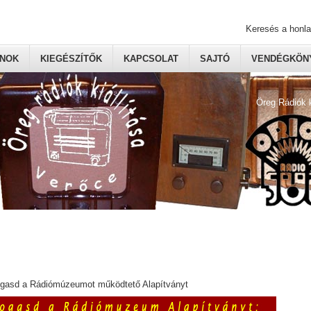
Keresés a honl
ONOK
KIEGÉSZÍTŐK
KAPCSOLAT
SAJTÓ
VENDÉGKÖNY
Öreg Rádiók 
ogasd a Rádiómúzeumot működtető Alapítványt