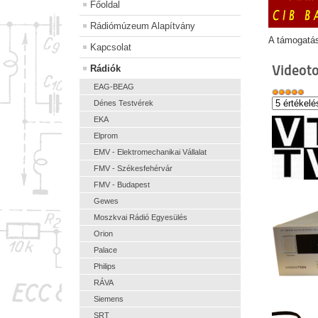
Főoldal
Rádiómúzeum Alapítvány
A támogatá
Kapcsolat
Videot
Rádiók
EAG-BEAG
Dénes Testvérek
EKA
Elprom
EMV - Elektromechanikai Vállalat
FMV - Székesfehérvár
FMV - Budapest
Gewes
Moszkvai Rádió Egyesülés
Orion
Palace
Philips
RÁVA
Siemens
SRT