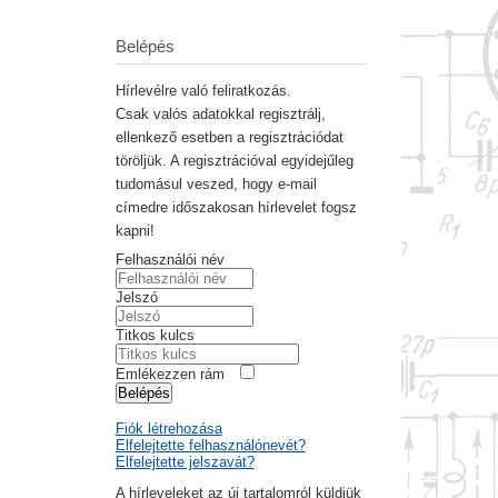
Belépés
Hírlevélre való feliratkozás.
Csak valós adatokkal regisztrálj,
ellenkező esetben a regisztrációdat
töröljük. A regisztrációval egyidejűleg
tudomásul veszed, hogy e-mail
címedre időszakosan hírlevelet fogsz
kapni!
Felhasználói név
Jelszó
Titkos kulcs
Emlékezzen rám
Belépés
Fiók létrehozása
Elfelejtette felhasználónevét?
Elfelejtette jelszavát?
A hírleveleket az új tartalomról küldjük