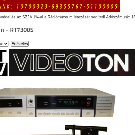
soddal és az SZJA 1%-al a Rádiómúzeum létezését segíted! Adószámunk: 1
on - RT7300S