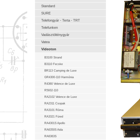
Standard
SURE
Telefongyár - Terta - TRT
Telefunken
Vadásztölténygyár
Vatea
Videoton
B3100 Strand
B3110 Fecske
BR113 Camping de Luxe
GR4300-110 Harmónia
R4360 Velence de Luxe
R5932-110
RA2102 Velence de Luxe
RA2311 Csopak
RA3101 Róma
RA3321 Füred
RA4301S Apollo
RA6350S Aida
RA6363S