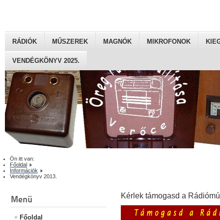
RÁDIÓK
MŰSZEREK
MAGNÓK
MIKROFONOK
KIE
VENDÉGKÖNYV 2025.
Ön itt van:
Főoldal
Információk
Vendégkönyv 2013.
Kérlek támogasd a Rádiómú
Menü
Főoldal