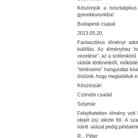
Köszönjük a nosztalgikus
gyerekkorunkba!
Budapesti csapat
2013.05.20.
Fantasztikus élményt ad
kiállítás. Az élményhez ho
vezetése", az a széleskörű 
rádiók történetéről, működé
"történelmi" hangulattal kí
örülünk, hogy megtaláltuk e
Köszönjük!
Czöndör család
Solymár
Felejthetetlen élmény volt 
idejét (is) idézte föl. A 
iránti -alázat pedig példaér
R... Péter