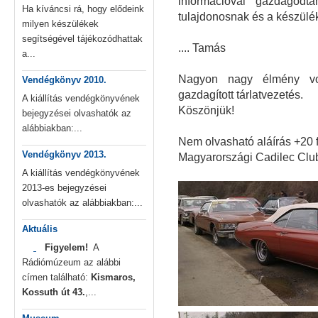
információval gazdagodt
Ha kíváncsi rá, hogy elődeink
tulajdonosnak és a készül
milyen készülékek
segítségével tájékozódhattak
.... Tamás
a...
Nagyon nagy élmény vol
Vendégkönyv 2010.
gazdagított tárlatvezetés.
A kiállítás vendégkönyvének
Köszönjük!
bejegyzései olvashatók az
alábbiakban:...
Nem olvasható aláírás +20 
Vendégkönyv 2013.
Magyarországi Cadilec Clu
A kiállítás vendégkönyvének
2013-es bejegyzései
olvashatók az alábbiakban:...
Aktuális
Figyelem!
A
Rádiómúzeum az alábbi
címen található:
Kismaros,
Kossuth út 43.
,...