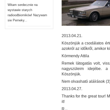
Witam serdecznie na
wystawie starych
radioodbiorników! Nazywam
sie Perneky...
2013.04.21.
Köszönjük a csodálatos ért
azokról az időkről, amikor 
Körmendy Attila
Remek látogatás volt, vis
nagyszüleim idejébe. a "
Köszönjük.
Nem olvasható aláírások (3
2013.04.27.
Thanks for the great tour! M
it!
R...