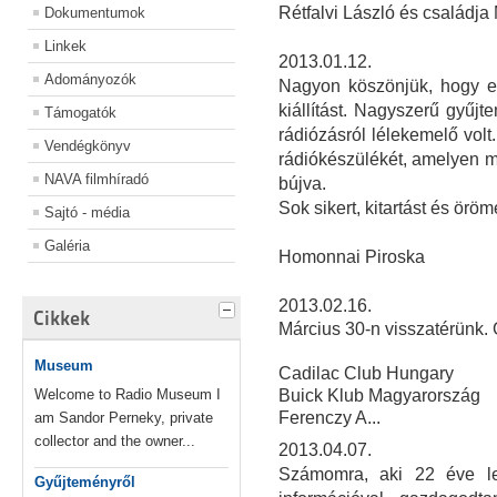
Rétfalvi László és családja
Dokumentumok
Linkek
2013.01.12.
Adományozók
Nagyon köszönjük, hogy e
kiállítást. Nagyszerű gyűjt
Támogatók
rádiózásról lélekemelő volt
Vendégkönyv
rádiókészülékét, amelyen m
NAVA filmhíradó
bújva.
Sok sikert, kitartást és örö
Sajtó - média
Galéria
Homonnai Piroska
2013.02.16.
Cikkek
Március 30-n visszatérünk.
Museum
Cadilac Club Hungary
Welcome to Radio Museum I
Buick Klub Magyarország
Ferenczy A...
am Sandor Perneky, private
collector and the owner...
2013.04.07.
Számomra, aki 22 éve le
Gyűjteményről