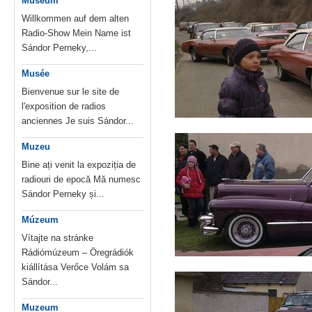
Museum
Willkommen auf dem alten
Radio-Show Mein Name ist
Sándor Perneky,...
Musée
Bienvenue sur le site de
l'exposition de radios
anciennes Je suis Sándor...
Muzeu
Bine ați venit la expoziția de
radiouri de epocă Mă numesc
Sándor Perneky și...
Múzeum
Vítajte na stránke
Rádiómúzeum – Öregrádiók
kiállítása Verőce Volám sa
Sándor...
Muzeum