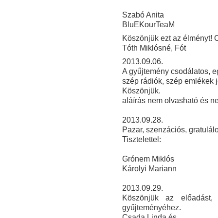
Szabó Anita
BluEKourTeaM
Köszönjük ezt az élményt! C
Tóth Miklósné, Fót
2013.09.06.
A gyűjtemény csodálatos, e
szép rádiók, szép emlékek j
Köszönjük.
aláírás nem olvasható és ne
2013.09.28.
Pazar, szenzációs, gratulálo
Tisztelettel:
Grónem Miklós
Károlyi Mariann
2013
.09.29.
Köszönjük az előadást, 
gyűjteményéhez.
Csada Linda és