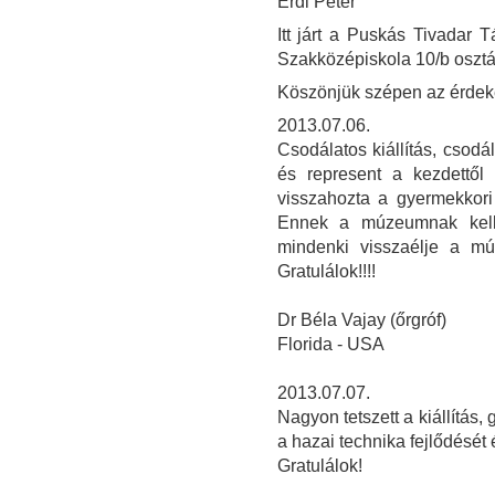
Érdi Péter
Itt járt a Puskás Tivadar
Szakközépiskola 10/b osztá
Köszönjük szépen az érdeke
2013.07.06.
Csodálatos kiállítás, csod
és represent a kezdettől 
visszahozta a gyermekkori
Ennek a múzeumnak kel
mindenki visszaélje a múl
Gratulálok!!!!
Dr Béla Vajay (őrgróf)
Florida - USA
2013.07.07.
Nagyon tetszett a kiállítás, 
a hazai technika fejlődését 
Gratulálok!