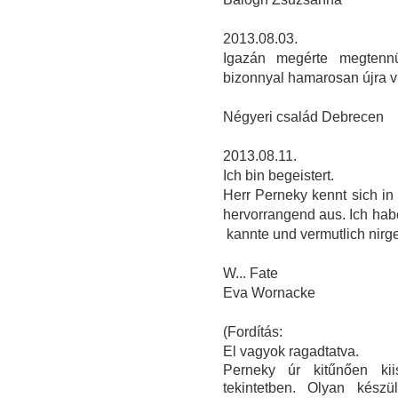
2013.08.03.
Igazán megérte megtenn
bizonnyal hamarosan újra v
Négyeri család Debrecen
2013.08.11.
Ich bin begeistert.
Herr Perneky kennt sich in 
hervorrangend aus. Ich hab
kannte und vermutlich nir
W... Fate
Eva Wornacke
(Fordítás:
El vagyok ragadtatva.
Perneky úr kitűnően kii
tekintetben. O
lyan készü