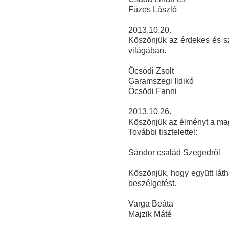
Füze
s László
2013.10.20.
Köszönjük az érdekes és sz
világában.
Öcsödi Zsolt
Garamszegi Ildikó
Öcsödi Fanni
2013.10.26.
Köszönjük az élményt a ma
További tisztelettel:
Sándor család Szegedről
Köszönjük, hogy együtt láth
beszélgetést.
Varga Beáta
Majzik Máté