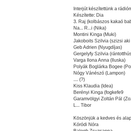
Interjút készítettünk a rádi
Készítette: Dia
3. Raj (kolbászos kakaó bab
Na... R...i (Nika)
Montini Kinga (Muki)
Jakoboits Szilvia (szizsi aki 
Geb Adrien (Nyugdíjas)
Gergelyfy Szilvia (rántotthú
Varga Ilona Anna (Iluska)
Polyák Boglárka Bogee (Po
Nógy Vánészó (Lampon)
.... (?)
Kiss Klaudia (Idea)
Berényi Kinga (fogkefe9
Garamvölgyi Zoltán Pál (Zozi
L... Tibor
Köszönjük a kedves és alap
Kóródi Nóra
Balogh Zsuzsanna