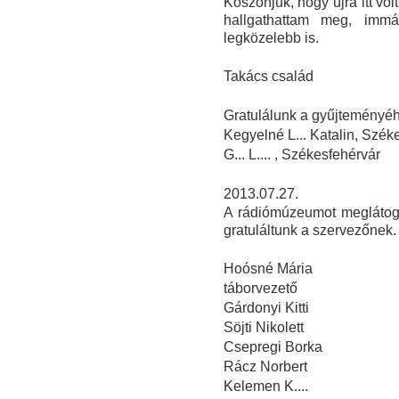
Köszönjük, hogy újra itt vo
hallgathattam meg, imm
legközelebb is.
Takács család
Gratulálunk a gyűjteményéhe
Kegyelné L... Katalin, Szék
G... L.... , Székesfehérvár
2013.07.27.
A rádiómúzeumot meglátoga
gratuláltunk a szervezőnek.
Hoósné Mária
táborvezető
Gárdonyi Kitti
Söjti Nikolett
Csepregi Borka
Rácz Norbert
Kelemen K....