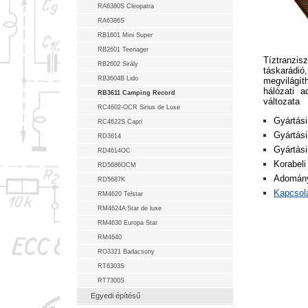
RA6380S Cleopatra
RA6386S
RB1601 Mini Super
RB2601 Teenager
Tíztranzi
RB2602 Sirály
táskarádió
RB3604B Lido
megvilágí
hálózati 
RB3611 Camping Record
változata
RC4602-OCR Sirius de Luxe
Gyártási
RC4622S Capri
Gyártási
RD3614
Gyártási
RD4614OC
Korabeli 
RD5686OCM
Adomány
RD5687K
Kapcsolá
RM4620 Telstar
RM4624A Star de luxe
RM4630 Europa Star
RM4640
RO3321 Badacsony
RT6303S
RT7300S
Egyedi építésű