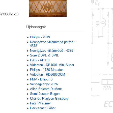
8733808-1-13
Újdonságok
Philips - 2019
Neongázos villámvédő patron -
4378
Neongázos villámvédő - 4375
Sure 2 BPI. & BPII.
EAG - AE110
Videoton - RB1601 Mini Super
Philips - 1730 Matador
Videoton - RD5686OCM
FMV - Lilliput B
Vendégkönyv 2026.
Allen Balcom DuMont
Semi Joseph Begun
Charles Paulson Ginsburg
Fritz Pfleumer
Heckenast Gábor