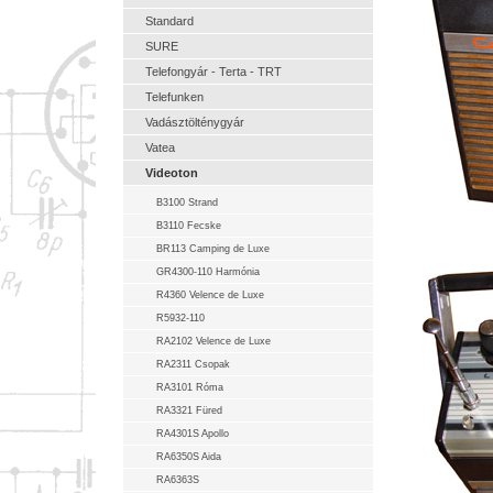
Standard
SURE
Telefongyár - Terta - TRT
Telefunken
Vadásztölténygyár
Vatea
Videoton
B3100 Strand
B3110 Fecske
BR113 Camping de Luxe
GR4300-110 Harmónia
R4360 Velence de Luxe
R5932-110
RA2102 Velence de Luxe
RA2311 Csopak
RA3101 Róma
RA3321 Füred
RA4301S Apollo
RA6350S Aida
RA6363S