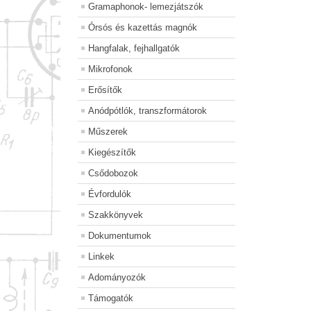
Gramaphonok- lemezjátszók
Órsós és kazettás magnók
Hangfalak, fejhallgatók
Mikrofonok
Erősítők
Anódpótlók, transzformátorok
Műszerek
Kiegészítők
Csődobozok
Évfordulók
Szakkönyvek
Dokumentumok
Linkek
Adományozók
Támogatók