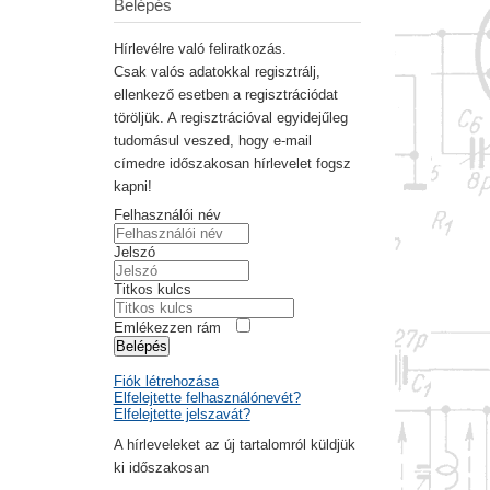
Belépés
Hírlevélre való feliratkozás.
Csak valós adatokkal regisztrálj,
ellenkező esetben a regisztrációdat
töröljük. A regisztrációval egyidejűleg
tudomásul veszed, hogy e-mail
címedre időszakosan hírlevelet fogsz
kapni!
Felhasználói név
Jelszó
Titkos kulcs
Emlékezzen rám
Belépés
Fiók létrehozása
Elfelejtette felhasználónevét?
Elfelejtette jelszavát?
A hírleveleket az új tartalomról küldjük
ki időszakosan