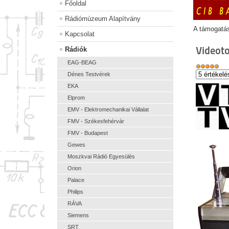
Főoldal
Rádiómúzeum Alapítvány
A támogatá
Kapcsolat
Videot
Rádiók
EAG-BEAG
Dénes Testvérek
EKA
Elprom
EMV - Elektromechanikai Vállalat
FMV - Székesfehérvár
FMV - Budapest
Gewes
Moszkvai Rádió Egyesülés
Orion
Palace
Philips
RÁVA
Siemens
SRT