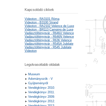
Kapcsolódó cikkek
Videoton - RA3101 Róma
Videoton - B3100 Strand
Videoton - RA2102 Velence de Luxe
Videoton - BR113 Camping de Luxe
Vadásztölténygyár - R646U Velence
Vadásztölténygyár - R646N Velence
Vadásztölténygyár - R636 Velence
Vadásztölténygyár - R545A Jubilate
Vadásztölténygyár - R545 Jubilate
Videoton
Legolvasottabb oldalak
Museum
Adományozók - V
Gyűjteményről
Vendégkönyv 2010.
Vendégkönyv 2011.
Vendégkönyv 2009.
Vendégkönyv 2012.
Vendégkönyv 2013.