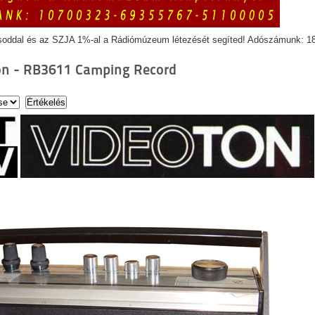
soddal és az SZJA 1%-al a Rádiómúzeum létezését segíted! Adószámunk: 1
on - RB3611 Camping Record