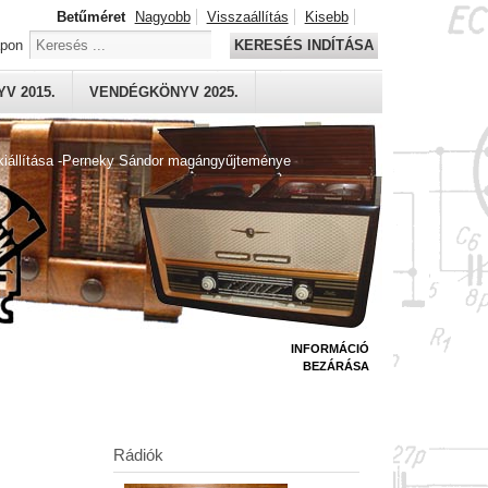
Betűméret
Nagyobb
Visszaállítás
Kisebb
apon
KERESÉS INDÍTÁSA
V 2015.
VENDÉGKÖNYV 2025.
kiállítása -Perneky Sándor magángyűjteménye
INFORMÁCIÓ
BEZÁRÁSA
Rádiók