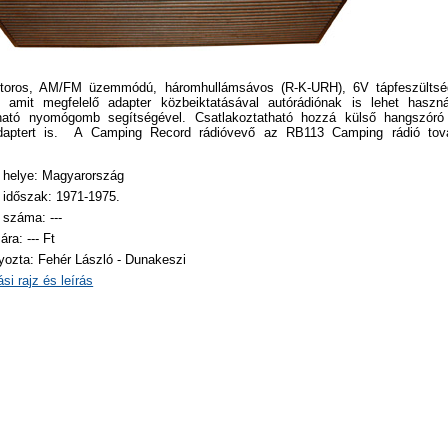
sztoros, AM/FM üzemmódú, háromhullámsávos (R-K-URH), 6V tápfeszülts
, amit megfelelő adapter közbeiktatásával autórádiónak is lehet haszná
tható nyomógomb segítségével. Csatlakoztatható hozzá külső hangszóró 
adaptert is. A Camping Record rádióvevő az RB113 Camping rádió továb
 helye: Magyarország
 időszak: 1971-1975.
 száma: ---
ára: --- Ft
ozta: Fehér László - Dunakeszi
si rajz és leírás