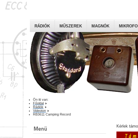
RÁDIÓK
MŰSZEREK
MAGNÓK
MIKROF
Ön itt van:
Főoldal
Rádiók
Videoton
RB3611 Camping Record
Kérlek tám
Menü