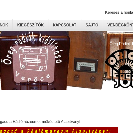
Keresés a honl
ONOK
KIEGÉSZÍTŐK
KAPCSOLAT
SAJTÓ
VENDÉGKÖNY
Öreg Rádiók 
ogasd a Rádiómúzeumot működtető Alapítványt