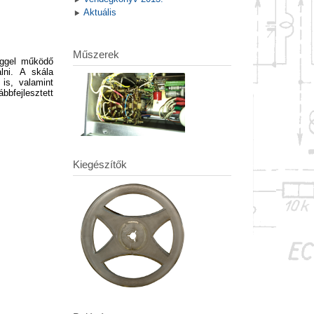
Aktuális
Műszerek
éggel működő
lni. A skála
is, valamint
bfejlesztett
Kiegészítők