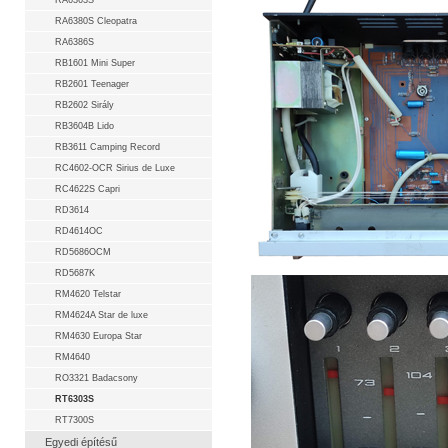
RA6363S
RA6380S Cleopatra
RA6386S
RB1601 Mini Super
RB2601 Teenager
RB2602 Sirály
RB3604B Lido
RB3611 Camping Record
RC4602-OCR Sirius de Luxe
RC4622S Capri
RD3614
RD4614OC
RD5686OCM
RD5687K
RM4620 Telstar
RM4624A Star de luxe
RM4630 Europa Star
RM4640
RO3321 Badacsony
RT6303S
RT7300S
Egyedi építésű