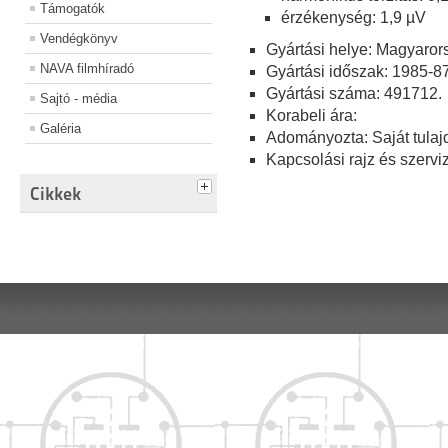
Támogatók
érzékenység: 1,9 µV
Vendégkönyv
Gyártási helye: Magyaror
NAVA filmhíradó
Gyártási időszak: 1985-87
Gyártási száma: 491712.
Sajtó - média
Korabeli ára:
Galéria
Adományozta: Saját tulaj
Kapcsolási rajz és szerviz
Cikkek