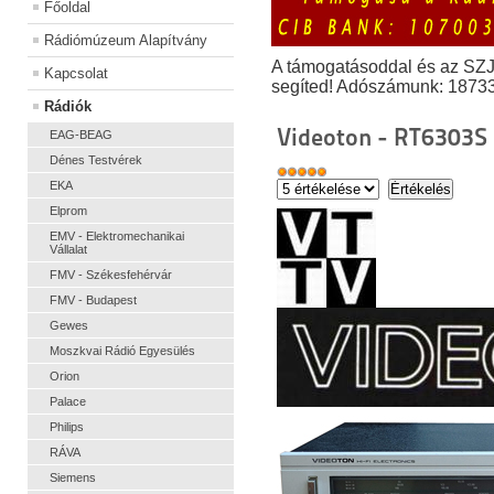
Főoldal
Rádiómúzeum Alapítvány
A támogatásoddal és az SZ
Kapcsolat
segíted! Adószámunk: 1873
Rádiók
Videoton - RT6303S
EAG-BEAG
Dénes Testvérek
EKA
Elprom
EMV - Elektromechanikai
Vállalat
FMV - Székesfehérvár
FMV - Budapest
Gewes
Moszkvai Rádió Egyesülés
Orion
Palace
Philips
RÁVA
Siemens