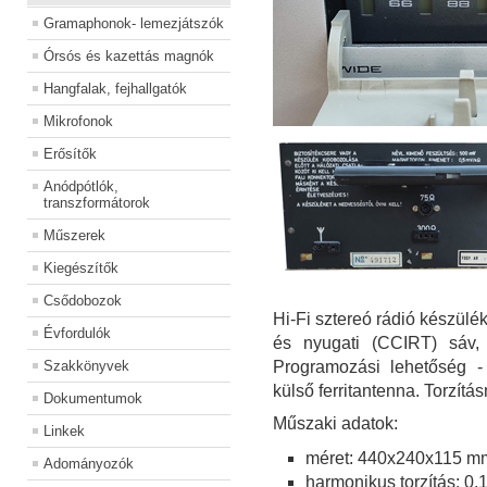
Gramaphonok- lemezjátszók
Órsós és kazettás magnók
Hangfalak, fejhallgatók
Mikrofonok
Erősítők
Anódpótlók,
transzformátorok
Műszerek
Kiegészítők
Csődobozok
Hi-Fi sztereó rádió készülé
Évfordulók
és nyugati (CCIRT) sáv, 
Szakkönyvek
Programozási lehetőség -
külső ferritantenna. Torzítá
Dokumentumok
Műszaki adatok:
Linkek
méret:
440x240x115 m
Adományozók
harmonikus torzítás: 0