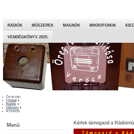
RÁDIÓK
MŰSZEREK
MAGNÓK
MIKROFONOK
KIE
VENDÉGKÖNYV 2025.
Ön itt van:
Főoldal
Rádiók
Videoton
RT6303S
Kérlek támogasd a Rádiómú
Menü