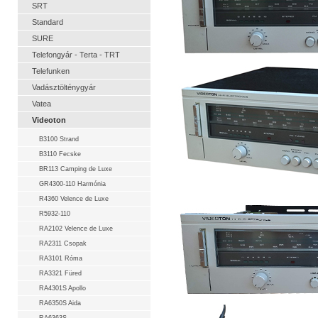
SRT
Standard
SURE
Telefongyár - Terta - TRT
Telefunken
Vadásztölténygyár
Vatea
Videoton
B3100 Strand
B3110 Fecske
BR113 Camping de Luxe
GR4300-110 Harmónia
R4360 Velence de Luxe
R5932-110
RA2102 Velence de Luxe
RA2311 Csopak
RA3101 Róma
RA3321 Füred
RA4301S Apollo
RA6350S Aida