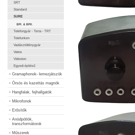
SRT
Standard
SURE
BPI. & BPII.
Telefongyár - Terta - TRT
Telefunken
Vadásztölténygyár
Vatea
Videoton
Egyedi építésű
Gramaphonok- lemezjátszók
Órsós és kazettás magnók
Hangfalak, fejhallgatók
Mikrofonok
Erősítők
Anódpótlók,
transzformátorok
Műszerek