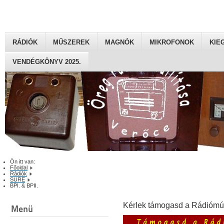
RÁDIÓK
MŰSZEREK
MAGNÓK
MIKROFONOK
KIE
VENDÉGKÖNYV 2025.
Ön itt van:
Főoldal
Rádiók
SURE
BPI. & BPII.
Kérlek támogasd a Rádiómú
Menü