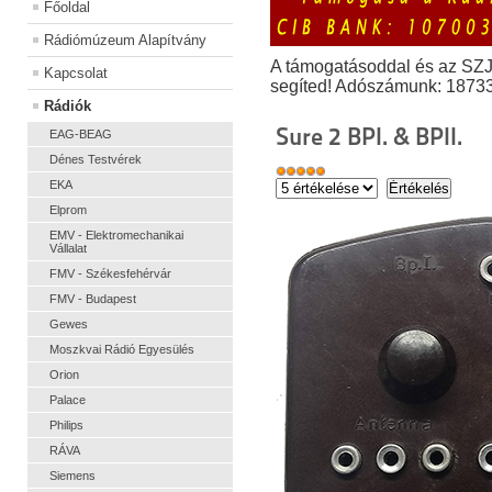
Főoldal
Rádiómúzeum Alapítvány
A támogatásoddal és az SZ
Kapcsolat
segíted! Adószámunk: 1873
Rádiók
Sure 2 BPI. & BPII.
EAG-BEAG
Dénes Testvérek
EKA
Elprom
EMV - Elektromechanikai
Vállalat
FMV - Székesfehérvár
FMV - Budapest
Gewes
Moszkvai Rádió Egyesülés
Orion
Palace
Philips
RÁVA
Siemens