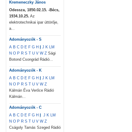
Kremeneczky János
Odessza, 1850.02.15. -Bécs,
1934.10.25.
Az
elektrotechnikai ipar úttörője,
a...
Adományozók - S
A
B
C
D
E
F
G
H
I
J
K
L
M
N
O
P
R
S
T
U
V
W
Z
Sági
Botond Csongrád Rádió...
Adományozók - K
A
B
C
D
E
F
G
H
I
J
K
L
M
N
O
P
R
S
T
U
V
W
Z
Kálmán Éva Verőce Rádió
Kálmán...
Adományozók - C
A
B
C
D
E
F
G
H
I
J
K
L
M
N
O
P
R
S
T
U
V
W
Z
Cságoly Tamás Szeged Rádió