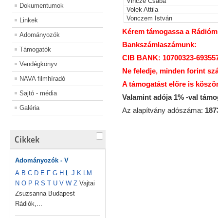
Vincze Csaba
Dokumentumok
Volek Attila
Vonczem István
Linkek
Kérem támogassa a Rádiómúz
Adományozók
Bankszámlaszámunk:
Támogatók
CIB BANK: 10700323-69355
Vendégkönyv
Ne feledje, minden forint sz
NAVA filmhíradó
A támogatást előre is köszö
Sajtó - média
Valamint adója 1% -val tám
Galéria
Az alapítvány adószáma:
187
Cikkek
Adományozók - V
A
B
C
D
E
F
G
H
I
J
K
L
M
N
O
P
R
S
T
U
V
W
Z
Vajtai
Zsuzsanna Budapest
Rádiók,...