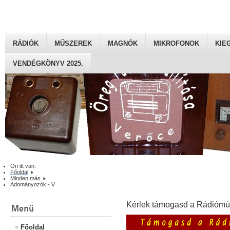
RÁDIÓK
MŰSZEREK
MAGNÓK
MIKROFONOK
KIE
VENDÉGKÖNYV 2025.
Ön itt van:
Főoldal
Minden más
Adományozók - V
Kérlek támogasd a Rádiómú
Menü
Főoldal