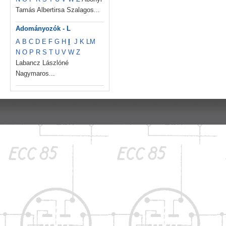
Tamás Albertirsa Szalagos...
Adományozók - L
A
B
C
D
E
F
G
H
I
J
K
L
M
N
O
P
R
S
T
U
V
W
Z
Labancz Lászlóné
Nagymaros...