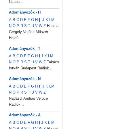
Csaba...
Adományozók - H
A
B
C
D
E
F
G
H
I
J
K
L
M
N
O
P
R
S
T
U
V
W
Z
Habina
Gergely Verőce Műszer
Hajdú...
Adományozók - T
A
B
C
D
E
F
G
H
I
J
K
L
M
N
O
P
R
S
T
U
V
W
Z
Takács
István Budapest Rádiók...
Adományozók - N
A
B
C
D
E
F
G
H
I
J
K
L
M
N
O
P
R
S
T
U
V
W
Z
Nádasdi András Verőce
Rádiók...
Adományozók - A
A
B
C
D
E
F
G
H
I
J
K
L
M
N
O
P
R
S
T
U
V
W
Z
Abonyi