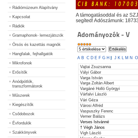
Rádiómúzeum Alapítvány
A támogatásoddal és az SZ
Kapcsolat
segíted! Adószámunk: 1873
Rádiók
Adományozók - V
Gramaphonok- lemezjátszók
Órsós és kazettás magnók
Hangfalak, fejhallgatók
A
B
C
D
E
F
G
H
I
J
K
L
M
N
O
Mikrofonok
Vajtai Zsuzsanna
Erősítők
Vályi Gábor
Varga István
Anódpótlók,
Varga Zoltán Albert
transzformátorok
Vargáné Holló Györgyi
Várfalvi László
Műszerek
Vári Géza
Kiegészítők
Városi Alfréd
Vaspuszky Ferenc
Csődobozok
Verner Balázs
Verses
Istvánné
Évfordulók
† Végh János
Szakkönyvek
Vigh László