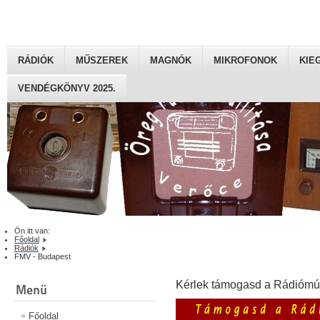
RÁDIÓK
MŰSZEREK
MAGNÓK
MIKROFONOK
KIE
VENDÉGKÖNYV 2025.
Ön itt van:
Főoldal
Rádiók
FMV - Budapest
Kérlek támogasd a Rádiómú
Menü
Főoldal