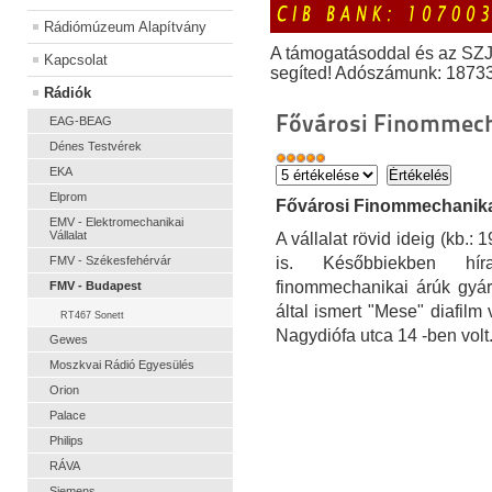
Rádiómúzeum Alapítvány
A támogatásoddal és az SZ
Kapcsolat
segíted! Adószámunk: 1873
Rádiók
Fővárosi Finommecha
EAG-BEAG
Dénes Testvérek
EKA
Elprom
Fővárosi Finommechanikai
EMV - Elektromechanikai
Vállalat
A vállalat rövid ideig (kb.:
FMV - Székesfehérvár
is. Későbbiekben hí
finommechanikai árúk gyárt
FMV - Budapest
által ismert "Mese" diafilm
RT467 Sonett
Nagydiófa utca 14 -ben volt
Gewes
Moszkvai Rádió Egyesülés
Orion
Palace
Philips
RÁVA
Siemens