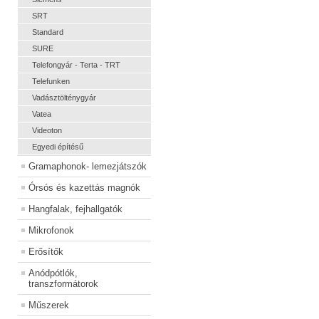
SRT
Standard
SURE
Telefongyár - Terta - TRT
Telefunken
Vadásztölténygyár
Vatea
Videoton
Egyedi építésű
Gramaphonok- lemezjátszók
Órsós és kazettás magnók
Hangfalak, fejhallgatók
Mikrofonok
Erősítők
Anódpótlók,
transzformátorok
Műszerek