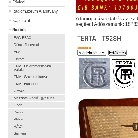
Főoldal
Rádiómúzeum Alapítvány
A támogatásoddal és az SZ
Kapcsolat
segíted! Adószámunk: 1873
Rádiók
TERTA - T528H
EAG-BEAG
Dénes Testvérek
EKA
Elprom
EMV - Elektromechanikai
Vállalat
FMV - Székesfehérvár
FMV - Budapest
Gewes
Moszkvai Rádió Egyesülés
Orion
Palace
Philips
RÁVA
Siemens