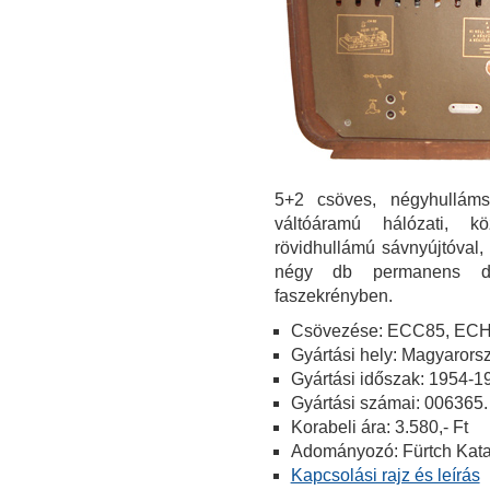
5+2 csöves, négyhulláms
váltóáramú hálózati, kö
rövidhullámú sávnyújtóval
négy db permanens dina
faszekrényben.
Csövezése: ECC85, ECH
Gyártási hely: Magyarors
Gyártási időszak: 1954-1
Gyártási számai: 006365.
Korabeli ára: 3.580,- Ft
Adományozó: Fürtch Kata
Kapcsolási rajz és leírás