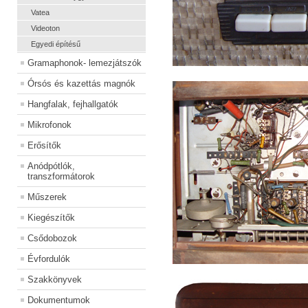
Vatea
Videoton
Egyedi építésű
Gramaphonok- lemezjátszók
Órsós és kazettás magnók
Hangfalak, fejhallgatók
Mikrofonok
Erősítők
Anódpótlók,
transzformátorok
Műszerek
Kiegészítők
Csődobozok
Évfordulók
Szakkönyvek
Dokumentumok