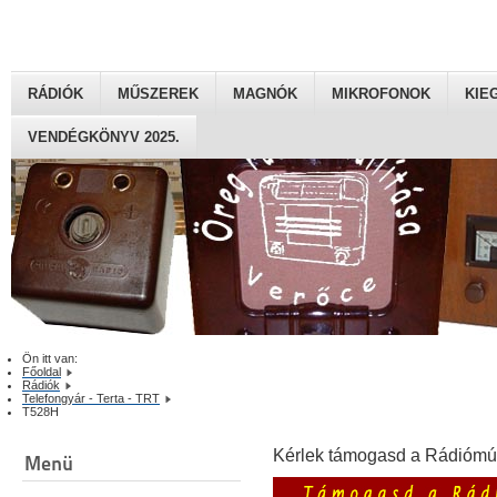
RÁDIÓK
MŰSZEREK
MAGNÓK
MIKROFONOK
KIE
VENDÉGKÖNYV 2025.
Ön itt van:
Főoldal
Rádiók
Telefongyár - Terta - TRT
T528H
Kérlek támogasd a Rádiómú
Menü