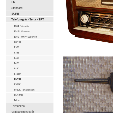
SRT
Standard
SURE
Telefongyár - Terta - TRT
1004 Orionette
1042II Orionton
1051 - UKW Superton
T325H
T328
T331
T406
T426
T425
T426M
T528H
T528K
T529K Tertakoncert
T529MG
Telon
Telefunken
Vadásztölténygyár