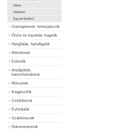
Vatea
Videoton
Egyedi építésű
Gramaphonok- lemezjátszók
Órsós és kazettás magnók
Hangfalak, fejhallgatók
Mikrofonok
Erősítők
Anódpótlók,
transzformátorok
Műszerek
Kiegészítők
Csődobozok
Évfordulók
Szakkönyvek
Dokumentumok