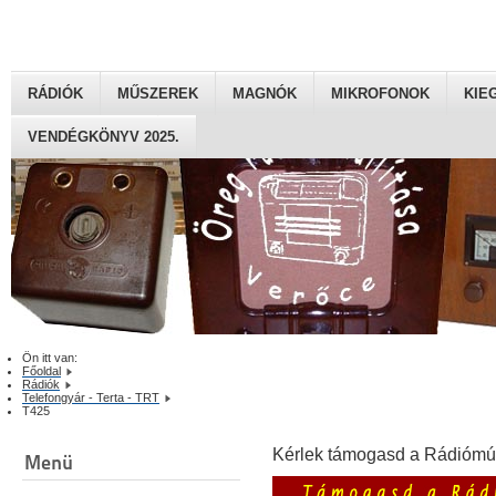
RÁDIÓK
MŰSZEREK
MAGNÓK
MIKROFONOK
KIE
VENDÉGKÖNYV 2025.
Ön itt van:
Főoldal
Rádiók
Telefongyár - Terta - TRT
T425
Kérlek támogasd a Rádiómú
Menü