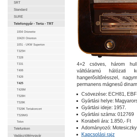
SRT
Standard
SURE
Telefongyár - Terta - TRT
1004 Orionette
1042II Orionton
1051 - UKW Superton
T325H
T328
4+2 csöves, három hull
T331
váltóáramú hálózati 
T406
hangerősítőrésszel, nagym
T426
T425
permanens mágnesű dinamik
T426M
Csövezése: ECH81, EBF
T528H
Gyártási helye: Magyaror
T528K
Gyártási ideje: 1957.
T529K Tertakoncert
Gyártási száma: 012769
T529MG
Korabeli ára: 1.850,- Ft
Telon
Adományozó: Motesiczky 
Telefunken
Kapcsolási rajz
Vadásztölténygyár