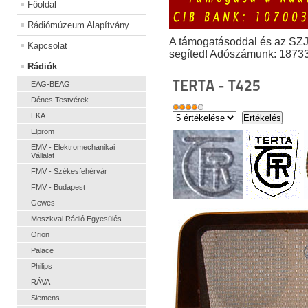
Főoldal
Rádiómúzeum Alapítvány
A támogatásoddal és az SZ
Kapcsolat
segíted! Adószámunk: 1873
Rádiók
TERTA - T425
EAG-BEAG
Dénes Testvérek
EKA
Elprom
EMV - Elektromechanikai
Vállalat
FMV - Székesfehérvár
FMV - Budapest
Gewes
Moszkvai Rádió Egyesülés
Orion
Palace
Philips
RÁVA
Siemens