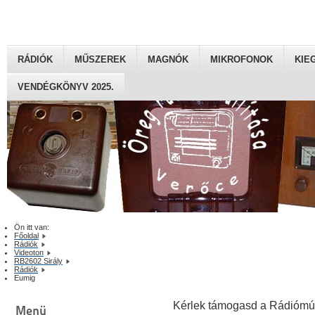
RÁDIÓK
MŰSZEREK
MAGNÓK
MIKROFONOK
KIE
VENDÉGKÖNYV 2025.
Ön itt van:
Főoldal
Rádiók
Videoton
RB2602 Sirály
Rádiók
Eumig
Kérlek támogasd a Rádiómú
Menü