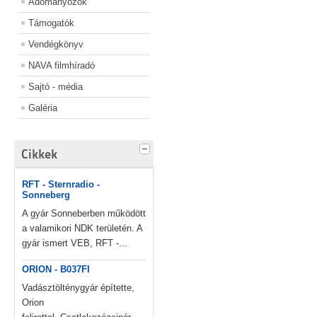
Adományozók
Támogatók
Vendégkönyv
NAVA filmhíradó
Sajtó - média
Galéria
Cikkek
RFT - Sternradio -
Sonneberg
A gyár Sonneberben működött
a valamikori NDK területén. A
gyár ismert VEB, RFT -...
ORION - B037FI
Vadásztölténygyár építette,
Orion