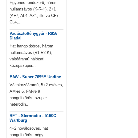
Egyenes rendszerű, három
hullámsávos (K-R-H), 2+1
(AF7, AL4, AZ1, illetve CF7,
CL4,...
Vadásztölténygyár - R856
Diadal
Hat hangoltkörös, három
hullámsávos (R1-R2-K),
váltóáramú hálózati
középszuper...
EAW - Super 7695E Undine
Váltakozóáramú, 5+2 csöves,
AM-re 6, FM-re 9
hangoltkörös, szuper
heterodin...
RFT - Sternradio - 5160C
Wartburg
4+2 noválcsöves, hat
hangoltkörös, négy