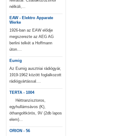
felirattal. Csatlakozózsinór
nélküli,...
EAW - Elektro Apparate
Werke
1926-ban az EAW elődje
megszerezte az AEG AG
berlini telkét a Hoffmann
úton....
Eumig
Az Eumig ausztriai rádiógyár,
1919-1962 között foglalkozott
rádiógyártással....
TERTA - 1004
Héttranzisztoros,
egyhullámsávos (K),
öthangoltkörös, 9V (2db lapos
elem)...
ORION - 56