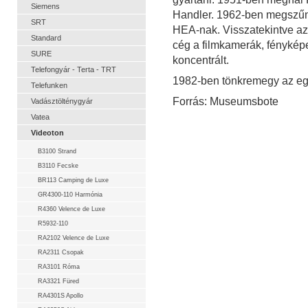
Siemens
Handler. 1962-ben megszűnt
SRT
HEA-nak. Visszatekintve az E
Standard
cég a filmkamerák, fénykép
SURE
koncentrált.
Telefongyár - Terta - TRT
1982-ben tönkremegy az eg
Telefunken
Forrás: Museumsbote
Vadásztölténygyár
Vatea
Videoton
B3100 Strand
B3110 Fecske
BR113 Camping de Luxe
GR4300-110 Harmónia
R4360 Velence de Luxe
R5932-110
RA2102 Velence de Luxe
RA2311 Csopak
RA3101 Róma
RA3321 Füred
RA4301S Apollo