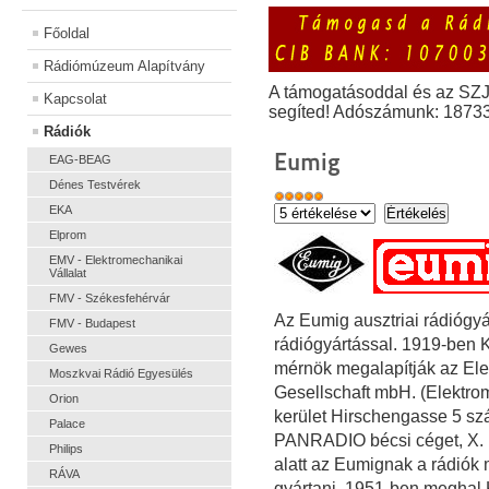
Főoldal
Rádiómúzeum Alapítvány
A támogatásoddal és az SZ
Kapcsolat
segíted! Adószámunk: 1873
Rádiók
Eumig
EAG-BEAG
Dénes Testvérek
EKA
Elprom
EMV - Elektromechanikai
Vállalat
FMV - Székesfehérvár
Az Eumig ausztriai rádiógyá
FMV - Budapest
rádiógyártással. 1919-ben 
Gewes
mérnök megalapítják az Elekt
Moszkvai Rádió Egyesülés
Gesellschaft mbH. (Elektrom
Orion
kerület Hirschengasse 5 sz
Palace
PANRADIO bécsi céget, X. 
Philips
alatt az Eumignak a rádiók m
RÁVA
gyártani. 1951-ben meghal 