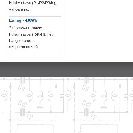
hullámsávos (R1-R2-R3-K),
váltóáramú...
Eumig - 430Wb
3+1 csöves, három
hullámsávos (R-K-H), hét
hangoltkörös,
szuperrendszerű...