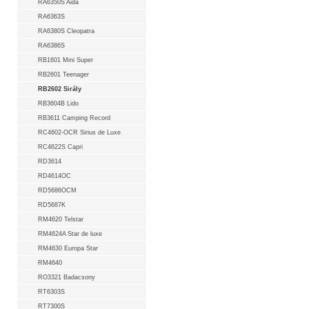
RA6350S Aida
RA6363S
RA6380S Cleopatra
RA6386S
RB1601 Mini Super
RB2601 Teenager
RB2602 Sirály
RB3604B Lido
RB3611 Camping Record
RC4602-OCR Sirius de Luxe
RC4622S Capri
RD3614
RD4614OC
RD5686OCM
RD5687K
RM4620 Telstar
RM4624A Star de luxe
RM4630 Europa Star
RM4640
RO3321 Badacsony
RT6303S
RT7300S