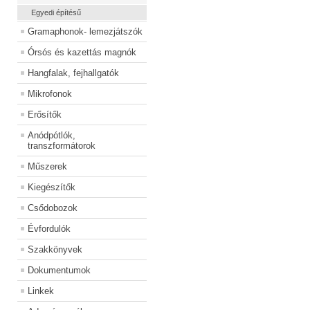
Egyedi építésű
Gramaphonok- lemezjátszók
Órsós és kazettás magnók
Hangfalak, fejhallgatók
Mikrofonok
Erősítők
Anódpótlók,
transzformátorok
Műszerek
Kiegészítők
Csődobozok
Évfordulók
Szakkönyvek
Dokumentumok
Linkek