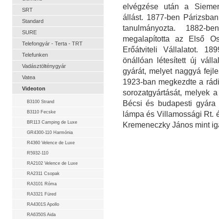
elvégzése után a Siemens
SRT
állást. 1877-ben Párizsban
Standard
tanulmányozta. 1882-b
SURE
megalapította az Első Os
Telefongyár - Terta - TRT
Erőátviteli Vállalatot. 1
Telefunken
önállóan létesített új váll
Vadásztölténygyár
gyárát, melyet naggyá fejles
Vatea
1923-ban megkezdte a rádi
Videoton
sorozatgyártását, melyek a 
B3100 Strand
Bécsi és budapesti gyára 
B3110 Fecske
lámpa és Villamossági Rt. 
BR113 Camping de Luxe
Kremeneczky János mint igaz
GR4300-110 Harmónia
R4360 Velence de Luxe
R5932-110
RA2102 Velence de Luxe
RA2311 Csopak
RA3101 Róma
RA3321 Füred
RA4301S Apollo
RA6350S Aida