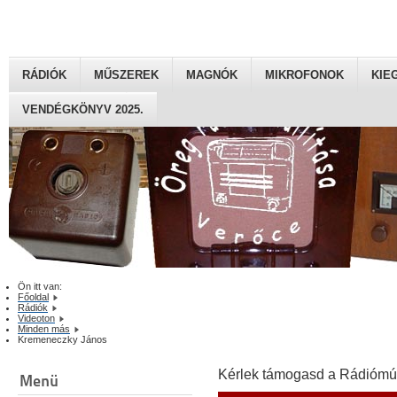
RÁDIÓK
MŰSZEREK
MAGNÓK
MIKROFONOK
KIE
VENDÉGKÖNYV 2025.
Ön itt van:
Főoldal
Rádiók
Videoton
Minden más
Kremeneczky János
Kérlek támogasd a Rádiómú
Menü