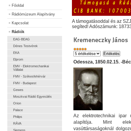
Főoldal
Rádiómúzeum Alapítvány
A támogatásoddal és az SZ
Kapcsolat
segíted! Adószámunk: 1873
Rádiók
Kremeneczky János
EAG-BEAG
Dénes Testvérek
EKA
Elprom
Odessza, 1850.02.15. -Béc
EMV - Elektromechanikai
Vállalat
FMV - Székesfehérvár
FMV - Budapest
Gewes
Moszkvai Rádió Egyesülés
Orion
Palace
Az elektrotechnikai ipar
Philips
alapítója. Mint elek
RÁVA
vasúttársaságoknál dolgozo
Siemens