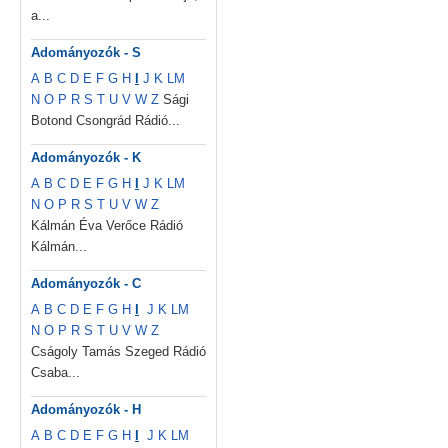
a...
Adományozók - S
A
B
C
D
E
F
G
H
I
J
K
L
M
N
O
P
R
S
T
U
V
W
Z
Sági
Botond Csongrád Rádió...
Adományozók - K
A
B
C
D
E
F
G
H
I
J
K
L
M
N
O
P
R
S
T
U
V
W
Z
Kálmán Éva Verőce Rádió
Kálmán...
Adományozók - C
A
B
C
D
E
F
G
H
I
J
K
L
M
N
O
P
R
S
T
U
V
W
Z
Cságoly Tamás Szeged Rádió
Csaba...
Adományozók - H
A
B
C
D
E
F
G
H
I
J
K
L
M