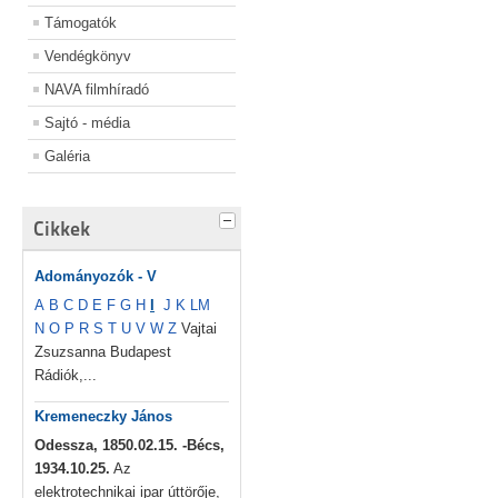
Támogatók
Vendégkönyv
NAVA filmhíradó
Sajtó - média
Galéria
Cikkek
Adományozók - V
A
B
C
D
E
F
G
H
I
J
K
L
M
N
O
P
R
S
T
U
V
W
Z
Vajtai
Zsuzsanna Budapest
Rádiók,...
Kremeneczky János
Odessza, 1850.02.15. -Bécs,
1934.10.25.
Az
elektrotechnikai ipar úttörője,