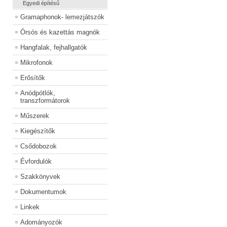
Egyedi építésű
Gramaphonok- lemezjátszók
Órsós és kazettás magnók
Hangfalak, fejhallgatók
Mikrofonok
Erősítők
Anódpótlók,
transzformátorok
Műszerek
Kiegészítők
Csődobozok
Évfordulók
Szakkönyvek
Dokumentumok
Linkek
Adományozók