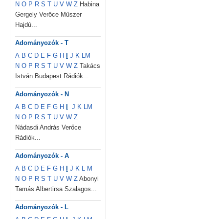
N
O
P
R
S
T
U
V
W
Z
Habina
Gergely Verőce Műszer
Hajdú...
Adományozók - T
A
B
C
D
E
F
G
H
I
J
K
L
M
N
O
P
R
S
T
U
V
W
Z
Takács
István Budapest Rádiók...
Adományozók - N
A
B
C
D
E
F
G
H
I
J
K
L
M
N
O
P
R
S
T
U
V
W
Z
Nádasdi András Verőce
Rádiók...
Adományozók - A
A
B
C
D
E
F
G
H
I
J
K
L
M
N
O
P
R
S
T
U
V
W
Z
Abonyi
Tamás Albertirsa Szalagos...
Adományozók - L