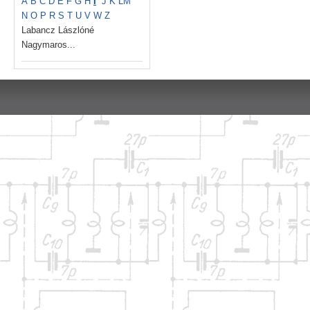
A
B
C
D
E
F
G
H
I
J
K
L
M
N
O
P
R
S
T
U
V
W
Z
Labancz Lászlóné
Nagymaros...