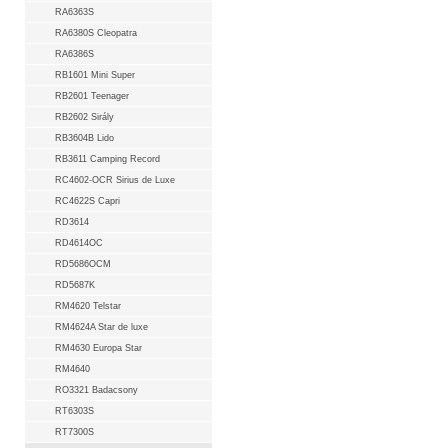
RA6363S
RA6380S Cleopatra
RA6386S
RB1601 Mini Super
RB2601 Teenager
RB2602 Sirály
RB3604B Lido
RB3611 Camping Record
RC4602-OCR Sirius de Luxe
RC4622S Capri
RD3614
RD4614OC
RD5686OCM
RD5687K
RM4620 Telstar
RM4624A Star de luxe
RM4630 Europa Star
RM4640
RO3321 Badacsony
RT6303S
RT7300S