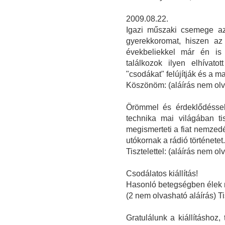
2009.08.22.
Igazi műszaki csemege az
gyerekkoromat, hiszen az 
évekbeliekkel már én is
találkozok ilyen elhívat
"csodákat" felújítják és a m
Köszönöm: (aláírás nem olv
Örömmel és érdeklődéssel 
technika mai világában tis
megismerteti a fiat nemzed
utókornak a rádió történetet.
Tisztelettel: (aláírás nem o
Csodálatos kiállítás!
Hasonló betegségben élek 
(2 nem olvasható aláírás) T
Gratulálunk a kiállításhoz,