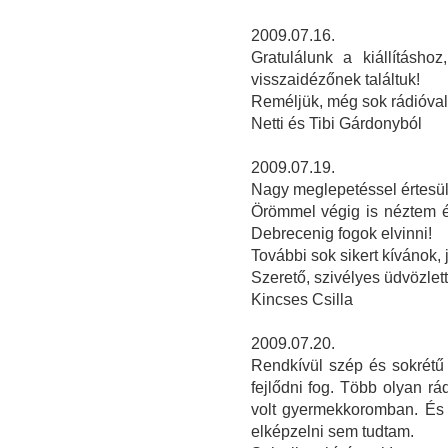
2009.07.16.
Gratulálunk a kiállításho
visszaidézőnek találtuk!
Reméljük, még sok rádióval 
Netti és Tibi Gárdonyból
2009.07.19.
Nagy meglepetéssel értesülte
Örömmel végig is néztem é
Debrecenig fogok elvinni!
További sok sikert kívánok,
Szerető, szivélyes üdvözlett
Kincses Csilla
2009.07.20.
Rendkívül szép és sokrétű k
fejlődni fog. Több olyan rá
volt gyermekkoromban. És 
elképzelni sem tudtam.