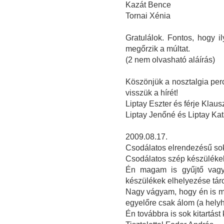
Kazát Bence
Tornai Xénia
Gratulálok. Fontos, hogy 
megőrzik a múltat.
(2 nem olvasható aláírás)
Köszönjük a nosztalgia perc
visszük a hírét!
Liptay Eszter és férje Klau
Liptay Jenőné és Liptay Ka
2009.08.17.
Csodálatos elrendezésű sok
Csodálatos szép készüléke
Én magam is gyűjtő vagy
készülékek elhelyezése tár
Nagy vágyam, hogy én is m
egyelőre csak álom (a helyh
Én továbbra is sok kitartást