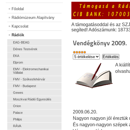
Főoldal
Rádiómúzeum Alapítvány
A támogatásoddal és az SZ
Kapcsolat
segíted! Adószámunk: 1873
Rádiók
Vendégkönyv 2009.
EAG-BEAG
Dénes Testvérek
EKA
Elprom
A kiál
EMV - Elektromechanikai
olvash
Vállalat
FMV - Székesfehérvár
FMV - Budapest
Gewes
Moszkvai Rádió Egyesülés
Orion
2009.06.20.
Palace
Nagyon nagyon jól éreztük m
Philips
És nagyon-nagyon szépek a
RÁVA