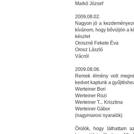
Markó József
2009.08.02.
Nagyon jó a kezdeményezés
kívánom, hogy bővüljön a kiá
készlet
Oroszné Fekete Éva
Orosz László
Vácról
2009.08.06.
Remek élmény volt megnézn
kedvet kaptunk a gyűjtéshe
Werteiner Bori
Werteiner Rozi
Werteiner T... Krisztina
Werteiner Gábor
(nagymarosi nyaralók)
Örülök, hogy láthattam a