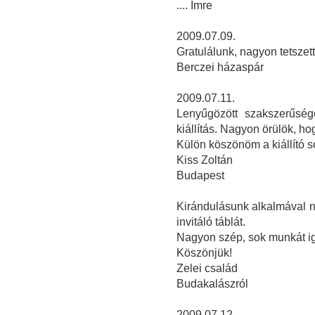
.... Imre
2009.07.09.
Gratulálunk, nagyon tetszett 
Berczei házaspár
2009.07.11.
Lenyűgözött szakszerűség
kiállítás. Nagyon örülök, hog
Külön köszönöm a kiállító so
Kiss Zoltán
Budapest
Kirándulásunk alkalmával na
invitáló táblát.
Nagyon szép, sok munkát igé
Köszönjük!
Zelei család
Budakalászról
2009.07.12.