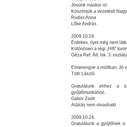
Jövünk máskor is!
Köszönjük a vezetést! Nagyo
Rudas Anna
Lőke András
2009.10.19.
Érdekes, ilyet még nem látt
Különösen a régi „Hifi” toron
Géza Ref. Ált. Isk. 3. osztál
Elmerengve a múltban. Jó v
Tóth László
Gratulálunk ehhez a sz
gyűjtőmunkához.
Gábor Zsolt
Aláírás nem olvasható
2009.10.24.
Gratulálunk a gyűjtőnek a 