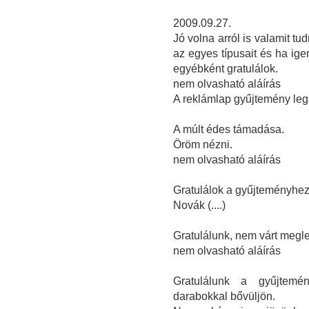
2009.09.27.
Jó volna arról is valamit tud
az egyes típusait és ha ige
egyébként gratulálok.
nem olvasható aláírás
A reklámlap gyűjtemény lega
A múlt édes támadása.
Öröm nézni.
nem olvasható aláírás
Gratulálok a gyűjteményhez
Novák (....)
Gratulálunk, nem várt megl
nem olvasható aláírás
Gratulálunk a gyűjtemé
darabokkal bővüljön.