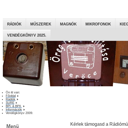
RÁDIÓK
MŰSZEREK
MAGNÓK
MIKROFONOK
KIE
VENDÉGKÖNYV 2025.
Ön itt van:
Főoldal
Rádiók
SURE
BPI. & BPII.
Információk
Vendégkönyv 2009.
Kérlek támogasd a Rádiómú
Menü