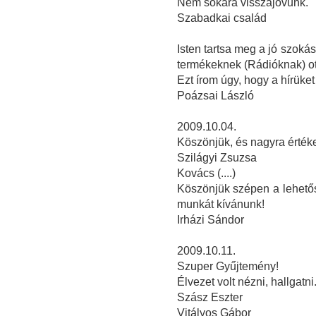
Nem sokára visszajövünk.
Szabadkai család
Isten tartsa meg a jó szoká
termékeknek (Rádióknak) ot
Ezt írom úgy, hogy a hírüket
Poázsai László
2009.10.04.
Köszönjük, és nagyra értékel
Szilágyi Zsuzsa
Kovács (....)
Köszönjük szépen a lehetősé
munkát kívánunk!
Irházi Sándor
2009.10.11.
Szuper Gyűjtemény!
Élvezet volt nézni, hallgatni
Szász Eszter
Vitályos Gábor