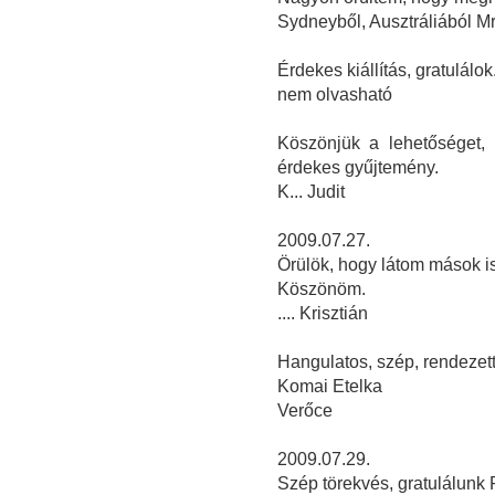
Sydneyből, Ausztráliából M
Érdekes kiállítás, gratulálok
nem olvasható
Köszönjük a lehetőséget,
érdekes gyűjtemény.
K... Judit
2009.07.27.
Örülök, hogy látom mások i
Köszönöm.
.... Krisztián
Hangulatos, szép, rendezett,
Komai Etelka
Verőce
2009.07.29.
Szép törekvés, gratulálunk 