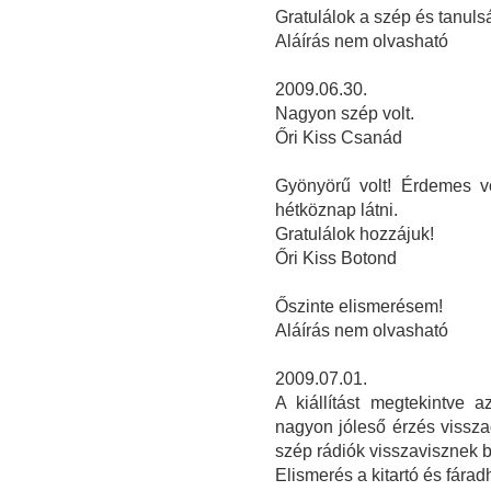
Gratulálok a szép és tanulsá
Aláírás nem olvasható
2009.06.30.
Nagyon szép volt.
Őri Kiss Csanád
Gyönyörű volt! Érdemes vo
hétköznap látni.
Gratulálok hozzájuk!
Őri Kiss Botond
Őszinte elismerésem!
Aláírás nem olvasható
2009.07.01.
A kiállítást megtekintve 
nagyon jóleső érzés vissza
szép rádiók visszavisznek 
Elismerés a kitartó és fárad