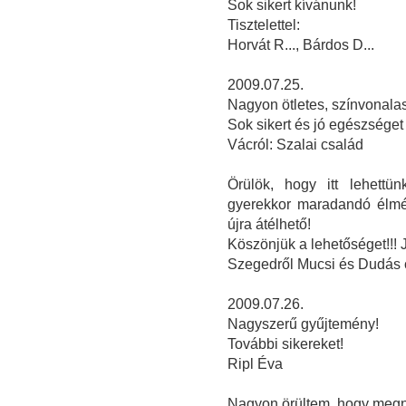
Sok sikert kívánunk!
Tisztelettel:
Horvát R..., Bárdos D...
2009.07.25.
Nagyon ötletes, színvonalas 
Sok sikert és jó egészséget
Vácról: Szalai család
Örülök, hogy itt lehettün
gyerekkor maradandó élmén
újra átélhető!
Köszönjük a lehetőséget!!!
Szegedről Mucsi és Dudás 
2009.07.26.
Nagyszerű gyűjtemény!
További sikereket!
Ripl Éva
Nagyon örültem, hogy megnéz