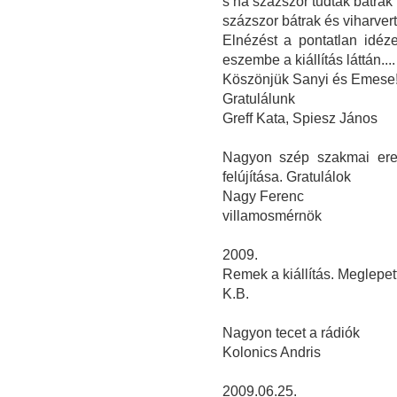
s ha százszor tudtak bátrak 
százszor bátrak és viharvert
Elnézést a pontatlan idéze
eszembe a kiállítás láttán....
Köszönjük Sanyi és Emese! 
Gratulálunk
Greff Kata, Spiesz János
Nagyon szép szakmai ered
felújítása. Gratulálok
Nagy Ferenc
villamosmérnök
2009.
Remek a kiállítás. Meglepet
K.B.
Nagyon tecet a rádiók
Kolonics Andris
2009.06.25.