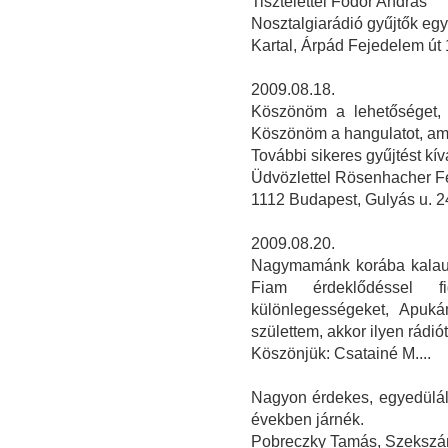
Tisztelettel Fodor András
Nosztalgiarádió gyűjtők eg
Kartal, Árpád Fejedelem út 
2009.08.18.
Köszönöm a lehetőséget, 
Köszönöm a hangulatot, ami
További sikeres gyűjtést kí
Üdvözlettel Rösenhacher F
1112 Budapest, Gulyás u. 2
2009.08.20.
Nagymamánk korába kalauzo
Fiam érdeklődéssel f
különlegességeket, Apuká
születtem, akkor ilyen rádiót 
Köszönjük: Csatainé M....
Nagyon érdekes, egyedüláll
években járnék.
Pobreczky Tamás, Szekszá