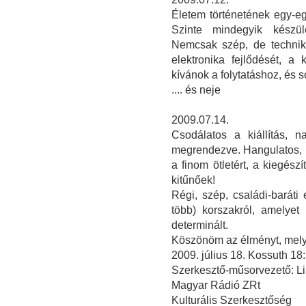
Életem történetének egy-egy
Szinte mindegyik készülé
Nemcsak szép, de technika
elektronika fejlődését, a
kívánok a folytatáshoz, és s
.... és neje
2009.07.14.
Csodálatos a kiállítás, n
megrendezve. Hangulatos, i
a finom ötletért, a kiegész
kitűnőek!
Régi, szép, családi-barát
több) korszakról, amelye
determinált.
Köszönöm az élményt, melye
2009. július 18. Kossuth 1
Szerkesztő-műsorvezető: Li
Magyar Rádió ZRt
Kulturális Szerkesztőség