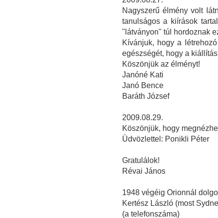
Nagyszerű élmény volt lát
tanulságos a kiírások tart
"látványon" túl hordoznak e
Kívánjuk, hogy a létrehozó
egészségét, hogy a kiállítá
Köszönjük az élményt!
Janóné Kati
Janó Bence
Baráth József
2009.08.29.
Köszönjük, hogy megnézhette
Üdvözlettel: Ponikli Péter
Gratulálok!
Révai János
1948 végéig Orionnál dolg
Kertész László (most Sydney
(a telefonszáma)