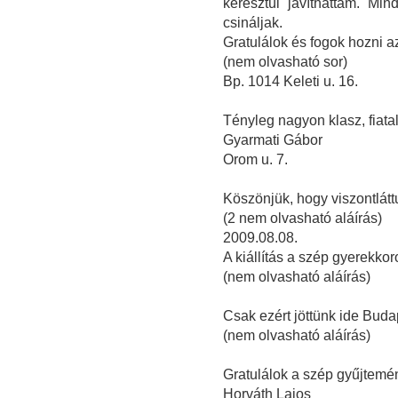
keresztül javíthattam. Min
csináljak.
Gratulálok és fogok hozni a
(nem olvasható sor)
Bp. 1014 Keleti u. 16.
Tényleg nagyon klasz, fiatal
Gyarmati Gábor
Orom u. 7.
Köszönjük, hogy viszontlátt
(2 nem olvasható aláírás)
2009.08.08.
A kiállítás a szép gyerekkor
(nem olvasható aláírás)
Csak ezért jöttünk ide Buda
(nem olvasható aláírás)
Gratulálok a szép gyűjtemé
Horváth Lajos