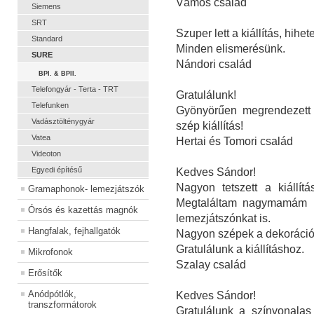
Vámos család
Siemens
SRT
Szuper lett a kiállítás, hihe
Standard
Minden elismerésünk.
SURE
Nándori család
BPI. & BPII.
Telefongyár - Terta - TRT
Gratulálunk!
Telefunken
Gyönyörűen megrendezett -
Vadásztölténygyár
szép kiállítás!
Vatea
Hertai és Tomori család
Videoton
Egyedi építésű
Kedves Sándor!
Nagyon tetszett a kiállít
Gramaphonok- lemezjátszók
Megtaláltam nagymamám rá
Órsós és kazettás magnók
lemezjátszónkat is.
Hangfalak, fejhallgatók
Nagyon szépek a dekorációk
Gratulálunk a kiállításhoz.
Mikrofonok
Szalay család
Erősítők
Anódpótlók,
Kedves Sándor!
transzformátorok
Gratulálunk a színvonalas