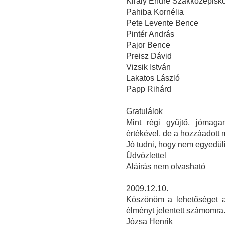
Király Endre Szakközépisko
Pahiba Kornélia
Pete Levente Bence
Pintér András
Pajor Bence
Preisz Dávid
Vizsik István
Lakatos László
Papp Rihárd
Gratulálok
Mint régi gyűjtő, jómaga
értékével, de a hozzáadott
Jó tudni, hogy nem egyedüli
Üdvözlettel
Aláírás nem olvasható
2009.12.10.
Köszönöm a lehetőséget a 
élményt jelentett számomra
Józsa Henrik