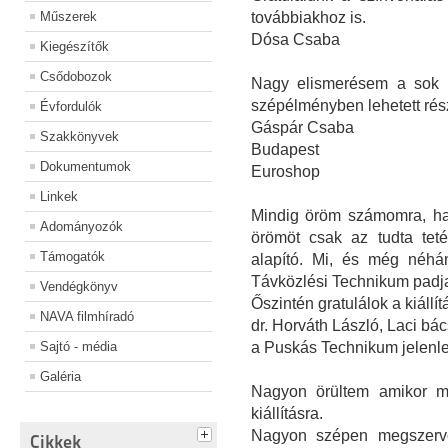
Műszerek
továbbiakhoz is.
Dósa Csaba
Kiegészítők
Csődobozok
Nagy elismerésem a sok m
szépélményben lehetett rés
Évfordulók
Gáspár Csaba
Szakkönyvek
Budapest
Dokumentumok
Euroshop
Linkek
Mindig öröm számomra, ha e
Adományozók
örömöt csak az tudta teté
Támogatók
alapító. Mi, és még néhá
Távközlési Technikum padjai
Vendégkönyv
Őszintén gratulálok a kiállít
NAVA filmhíradó
dr. Horváth László, Laci bác
Sajtó - média
a Puskás Technikum jelenle
Galéria
Nagyon örültem amikor m
kiállításra.
Nagyon szépen megszerve
Cikkek