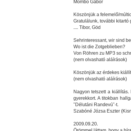
Mombo Gábor
Köszönjük a felemelő/múltid
Gratulálunk, további kitart
.... Tibor, Göd
Sehrinteressant, wir sind b
Wo ist die Zotgeblieben?
Von Röhren zu MP3 so schn
(nem olvasható aláírások)
Köszönjük az érdekes kiállít
(nem olvasható aláírások)
Nagyon tetszett a kiállítás
gyerekkort. A titokban hall
"Délutáni Randevú"-t.
Szabóné Józsa Eszter (Kis
2009.09.20.
Örömmel láttam, hogy a hírad