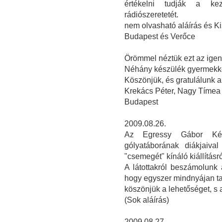
értékelni tudják a ke
rádiószeretetét.
nem olvasható aláírás és Ki
Budapest és Verőce
Örömmel néztük ezt az igen s
Néhány készülék gyermekkor
Köszönjük, és gratulálunk 
Krekács Péter, Nagy Tímea
Budapest
2009.08.26.
Az Egressy Gábor Kétt
gólyatáborának diákjaiva
"csemegét" kínáló kiállításró
A látottakról beszámolunk 
hogy egyszer mindnyájan ta
köszönjük a lehetőséget, s 
(Sok aláírás)
2009.08.27.