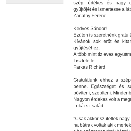
szép, értékes és nagy da
gyűjtőjét és ismertesse a l
Zanathy Ferenc
Kedves Sándor!
Ezúton is szeretnénk gratulál
Kívánok sok erőt és kita
gyűjtéséhez.
A több mint tíz éves együt
Tisztelettel:
Farkas Richárd
Gratulálunk ehhez a szép
benne. Egészséget és sok
bővíteni, szépíteni. Minden
Nagyon érdekes volt a megn
Lukács család
"Csak akkor születtek nagy
ha bátrak voltak akik mertek