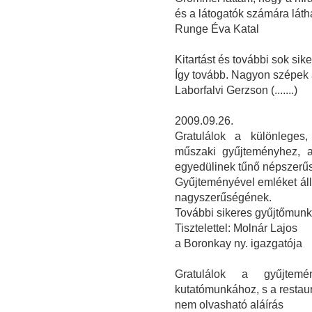
és a látogatók számára látha
Runge Éva Katal
Kitartást és további sok sike
Így tovább. Nagyon szépek a
Laborfalvi Gerzson (.......)
2009.09.26.
Gratulálok a különleges, 
műszaki gyűjteményhez, a
egyedülinek tűnő népszerűs
Gyűjteményével emléket állí
nagyszerűségének.
További sikeres gyűjtőmunk
Tisztelettel: Molnár Lajos
a Boronkay ny. igazgatója
Gratulálok a gyűjtemé
kutatómunkához, s a restau
nem olvasható aláírás