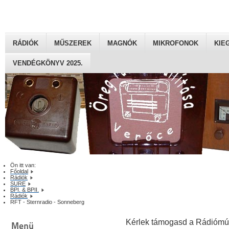
RÁDIÓK
MŰSZEREK
MAGNÓK
MIKROFONOK
KIE
VENDÉGKÖNYV 2025.
Ön itt van:
Főoldal
Rádiók
SURE
BPI. & BPII.
Rádiók
RFT - Sternradio - Sonneberg
Kérlek támogasd a Rádiómú
Menü