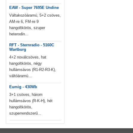
EAW - Super 7695E Undine
Váltakozóáramú, 5+2 csöves,
AM-re 6, FM-re 9
hangoltkörös, szuper
heterodin...
RFT - Sternradio - 5160C
Wartburg
4+2 noválcsöves, hat
hangoltkörös, négy
hullámsávos (R1-R2-R3-K),
váltóáramú...
Eumig - 430Wb
3+1 csöves, három
hullámsávos (R-K-H), hét
hangoltkörös,
szuperrendszerű...