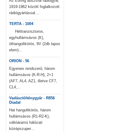
Az Eumig ausztriai rádiógyár,
1919-1962 között foglalkozott
rádiógyártással....
TERTA - 1004
Héttranzisztoros,
egyhullámsávos (K),
öthangoltkörös, 9V (2db lapos
elem)...
ORION - 56
Egyenes rendszerű, három
hullámsávos (K-R-H), 2+1
(AF7, AL4, AZ1, illetve CF7,
CL4,...
Vadásztölténygyár - R856
Diadal
Hat hangoltkörös, három
hullámsávos (R1-R2-K),
váltóáramú hálózati
középszuper...