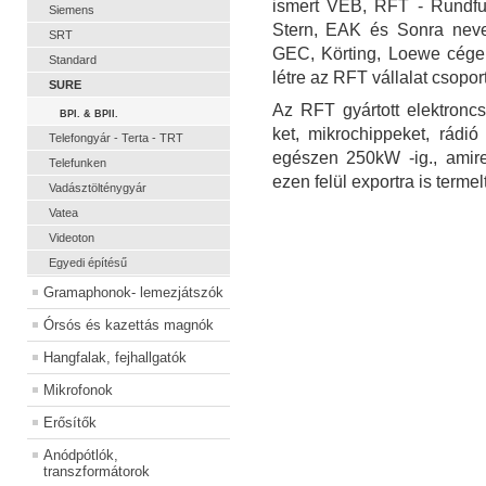
ismert VEB, RFT - Rundfun
Siemens
Stern, EAK és Sonra neve
SRT
GEC, Körting, Loewe cégeke
Standard
létre az RFT vállalat csopor
SURE
Az RFT gyártott elektroncs
BPI. & BPII.
ket, mikrochippeket, rádi
Telefongyár - Terta - TRT
egészen 250kW -ig., amir
Telefunken
ezen felül exportra is termel
Vadásztölténygyár
Vatea
Videoton
Egyedi építésű
Gramaphonok- lemezjátszók
Órsós és kazettás magnók
Hangfalak, fejhallgatók
Mikrofonok
Erősítők
Anódpótlók,
transzformátorok