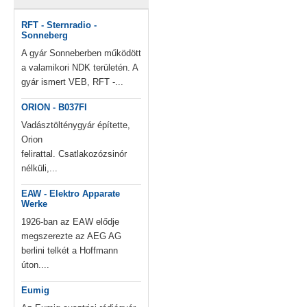
RFT - Sternradio -
Sonneberg
A gyár Sonneberben működött
a valamikori NDK területén. A
gyár ismert VEB, RFT -...
ORION - B037FI
Vadásztölténygyár építette,
Orion
felirattal. Csatlakozózsinór
nélküli,...
EAW - Elektro Apparate
Werke
1926-ban az EAW elődje
megszerezte az AEG AG
berlini telkét a Hoffmann
úton....
Eumig