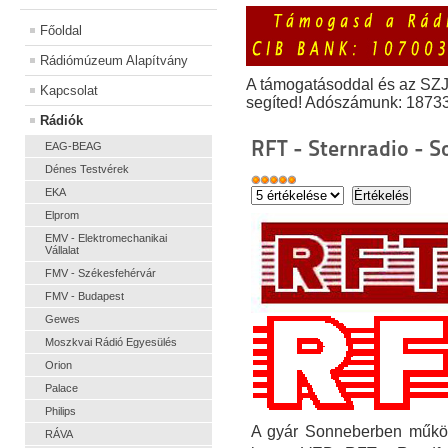
Főoldal
Rádiómúzeum Alapítvány
A támogatásoddal és az SZ
Kapcsolat
segíted! Adószámunk: 1873
Rádiók
RFT - Sternradio - 
EAG-BEAG
Dénes Testvérek
EKA
Elprom
EMV - Elektromechanikai
Vállalat
FMV - Székesfehérvár
FMV - Budapest
Gewes
Moszkvai Rádió Egyesülés
Orion
Palace
Philips
A gyár Sonneberben működö
RÁVA