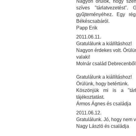
Nagyon örülök, hogy sze
szíves "tárlatvezetést"
gyűjteményéhez. Egy rég
Békéscsabáról.
Papp Erik
2011.06.11.
Gratulálunk a kiállításhoz!
Nagyon érdekes volt. Örülün
valaki!
Molnár család Debrecenből
Gratulálunk a kiállításhoz!
Örülünk, hogy betértünk.
Köszönjük mi is a "tárla
tájékoztatást.
Ármos Ágnes és családja
2011.06.12.
Gratulálunk. Jó, hogy nem v
Nagy László és családja