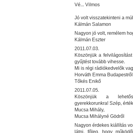
Vé... Vilmos
Jó volt visszatekinteni a múl
Kálmán Salamon
Nagyon jó volt, remélem ho
Kálmán Eszter
2011.07.03.
Köszönjük a felvilágosítás
gyűjtést tovább vihesse.
Mi is régi rádiókedvelők va
Horváth Emma Budapestről
Tőkés Enikő
2011.07.05.
Köszönjük a lehetősé
gyerekkorunkra! Szép, érték
Mucsa Mihály,
Mucsa Mihályné Gödről
Nagyon érdekes kiállítás vo
látni, főleg, hogy működ