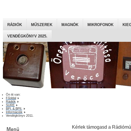
RÁDIÓK
MŰSZEREK
MAGNÓK
MIKROFONOK
KIE
VENDÉGKÖNYV 2025.
Ön itt van:
Főoldal
Rádiók
SURE
BPI. & BPII.
Információk
Vendégkönyv 2011.
Kérlek támogasd a Rádiómú
Menü