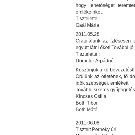
hogy lehetőséget teremtet
emlékeinket.
Tisztelettel:
Gaál Mária
2011.05.28.
Gratulálunk az ízlésesen e
együtt látni őket! További j
Tisztelettel:
Dömötör Árpádné
Köszönjük a körbevezetést!
Örülünk az ötletének, fő do
idők szépségei, emlékeit.
További sikeres gyűjtögetés
Kincses Csilla
Both Tibor
Both Máté
2011.06.08.
Tisztelt Perneky úr!