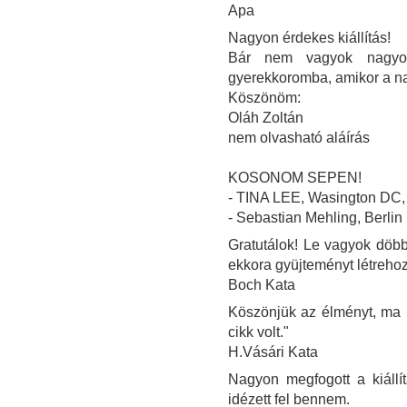
Apa
Nagyon érdekes kiállítás!
Bár nem vagyok nagyon
gyerekkoromba, amikor a n
Köszönöm:
Oláh Zoltán
nem olvasható aláírás
KOSONOM SEPEN!
- TINA LEE, Wasington DC
- Sebastian Mehling, Berlin
Gratutálok! Le vagyok döbbe
ekkora gyüjteményt létrehoz
Boch Kata
Köszönjük az élményt, ma ú
cikk volt."
H.Vásári Kata
Nagyon megfogott a kiállí
idézett fel bennem.