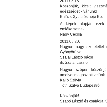
2011.08.18.
Köszönjük, kicsit vissza
egészséget kívánunk!
Balázs Gyula és neje Bp.
A képek alapján ezek 
emlékeztetnek!
Nagy Cecilia
2011.08.20.
Nagyon nagy szeretettel 
Gyönyörű volt.
Szalai László bácsi
ifj. Szalai László
Nagyon szépen köszönjük
amelyet megosztott velünk.
Kalló Szilvia
Tóth Szilva Budapestről
Köszönjük!
Szabó László és családja 