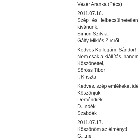
Vezér Aranka (Pécs)
2011.07.16.
Szép és felbecsülhetetle
kívánunk.
Simon Szilvia
Gálfy Miklós Zircről
Kedves Kollegám, Sándor!
Nem csak a kiállítás, hanem
Köszönettel,
Söröss Tibor
I. Kriszta
Kedves, szép emlékeket idéző
Köszönjük!
Deméndiék
D...nóék
Szabóék
2011.07.17.
Köszönöm az élményt!
G....né