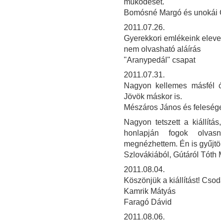
működését.
Bomósné Margó és unokái 
2011.07.26.
Gyerekkori emlékeink elev
nem olvasható aláírás
"Aranypedál" csapat
2011.07.31.
Nagyon kellemes másfél órát
Jövök máskor is.
Mészáros János és felesé
Nagyon tetszett a kiállít
honlapján fogok olvasn
megnézhettem. Én is gyűjtö
Szlovákiából, Gútáról Tóth
2011.08.04.
Köszönjük a kiállítást! Csod
Kamrik Mátyás
Faragó Dávid
2011.08.06.