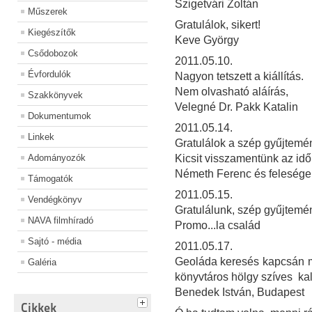
Szigetvári Zoltán
Műszerek
Gratulálok, sikert!
Kiegészítők
Keve György
Csődobozok
2011.05.10.
Évfordulók
Nagyon tetszett a kiállítás.
Nem olvasható aláírás,
Szakkönyvek
Velegné Dr. Pakk Katalin
Dokumentumok
2011.05.14.
Linkek
Gratulálok a szép gyűjtemé
Adományozók
Kicsit visszamentünk az időb
Németh Ferenc és feleség
Támogatók
2011.05.15.
Vendégkönyv
Gratulálunk, szép gyűjtemé
NAVA filmhíradó
Promo...la család
Sajtó - média
2011.05.17.
Geoláda keresés kapcsán m
Galéria
könyvtáros hölgy szíves ka
Benedek István, Budapest
Cikkek