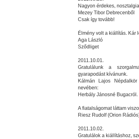
Nagyon érdekes, nosztalgiaé
Mezey Tibor Debrecenből
Csak így tovább!
Élmény volt a kiállítás. Kár 
Aga László
Sződliget
2011.10.01.
Gratulálunk a szorgalm
gyarapodást kívánunk.
Kálmán Lajos Népdalkör 
nevében:
Herbály Jánosné Bugacról.
A fiatalságomat láttam visz
Riesz Rudolf (Orion Rádiós
2011.10.02.
Gratulálok a kiállításhoz, 