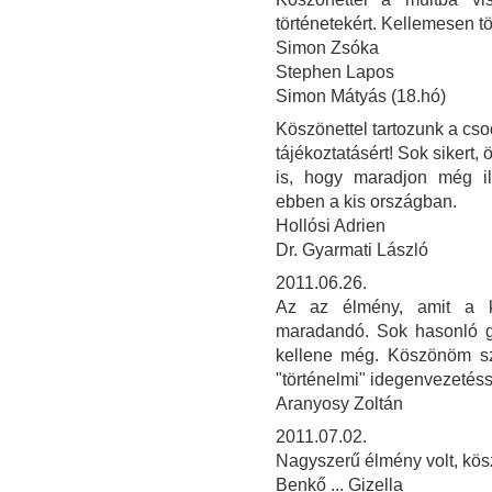
történetekért. Kellemesen töl
Simon Zsóka
Stephen Lapos
Simon Mátyás (18.hó)
Köszönettel tartozunk a cso
tájékoztatásért! Sok sikert,
is, hogy maradjon még i
ebben a kis országban.
Hollósi Adrien
Dr. Gyarmati László
2011.06.26.
Az az élmény, amit a ki
maradandó. Sok hasonló gy
kellene még. Köszönöm sz
"történelmi" idegenvezetéssel
Aranyosy Zoltán
2011.07.02.
Nagyszerű élmény volt, kös
Benkő ... Gizella