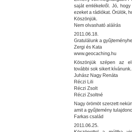
saját emlékekről. Jó, hog
ezeket a rádiókat. Örülök, h
Köszönjük.
Nem olvasható aláírás
2011.06.18.
Gratulálunk a gyűjteményhez
Zergi és Kata
www.geocaching.hu
Köszönjük szépen az elő
további sok sikert kívánunk.
Juhász Nagy Renáta
Réczi Lili
Réczi Zsolt
Réczi Zsoltné
Nagy örömöt szerzett nekü
amit a gyűjtemény tulajdon
Farkas család
2011.06.25.
Köszönettel a múltba vi