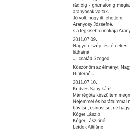
rádióig - gramafonig megt
aranyosak voltak.
Jó volt, hogy itt lehettem.
Aranyosy Józsefné,
s a legkisebb unokája Aran
2011.07.09.
Nagyon szép és érdekes ki
láthatná.
.... család Szeged
Köszönöm az élményt. Nagy
Hinterné...
2011.07.10.
Kedves Sanyikám!
Már régóta készültem megnézn
Nejemmel és barátaimmal na
bővítsd, csinosítsd, ne hag
Kóger László
Kóger Lászlóné,
Leidék Attiláné