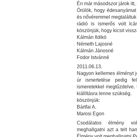
Én már másodszor járok itt,
Örülök, hogy édesanyámat 
és nővéremmel megtaláltuk g
rádió is ismerős volt Icá
köszönjük, hogy kicsit vissz
Kálmán Ildikó
Németh Lajosné
Kálmán Jánosné
Fodor Istvánné
2011.06.13.
Nagyon kellemes élményt jel
úr ismertetése pedig fel
ismeretekkel megtűzdelve. 
kiállításra lenne szükség.
köszönjük:
Bártfai A.
Marosi Egon
Csodálatos élmény volt
meghallgatni azt a telt ha
Élmény volt meghallgatni Per