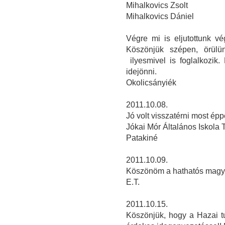
Mihalkovics Zsolt
Mihalkovics Dániel
Végre mi is eljutottunk v
Köszönjük szépen, örülü
ilyesmivel is foglalkozik
idejönni.
Okolicsányiék
2011.10.08.
Jó volt visszatérni most ép
Jókai Mór Általános Iskola 
Patakiné
2011.10.09.
Köszönöm a hathatós magya
E.T.
2011.10.15.
Köszönjük, hogy a Hazai t