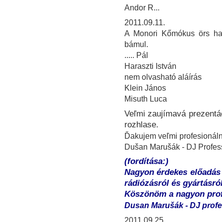
Andor R...
2011.09.11.
A Monori Kőmókus örs har
bámul.
..... Pál
Haraszti István
nem olvasható aláírás
Klein János
Misuth Luca
Veľmi zaujímavá prezentác
rozhlase.
Ďakujem veľmi profesionáln
Dušan Marušák - DJ Profess
(fordítása:)
Nagyon érdekes előadás 
rádiózásról és gyártásról
Köszönöm a nagyon profe
Dusan Marušák - DJ profe
2011.09.25.