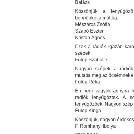
Balázs
Köszönjük a lenyűgöző i
bennünket a múltba.
Mészáros Zsófia
Szabó Eszter
Kriston Ágnes
Ezek a rádiók igazán kar
szépek
Fülöp Szabolcs
Nagyon szépek a rádiók
mutatta meg az öcsémneka 
Fülöp Réka
Én nem vagyok annyira le
rádiók lenyűgöztek. A 
lenyűgözőek. Nagyon szép v
Fülöp Kinga
Köszönjük, nagyon érdekes 
F. Romhányi Ibolya