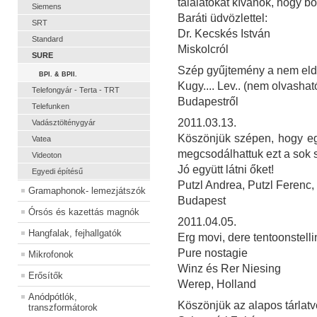
találatokat kívánok, hogy bő
Siemens
Baráti üdvözlettel:
SRT
Dr. Kecskés István
Standard
Miskolcról
SURE
Szép gyűjtemény a nem eld
BPI. & BPII.
Kugy.... Lev.. (nem olvashat
Telefongyár - Terta - TRT
Budapestről
Telefunken
2011.03.13.
Vadásztölténygyár
Köszönjük szépen, hogy egy
Vatea
megcsodálhattuk ezt a sok 
Videoton
Jó együtt látni őket!
Egyedi építésű
Putzl Andrea, Putzl Ferenc,
Gramaphonok- lemezjátszók
Budapest
Órsós és kazettás magnók
2011.04.05.
Hangfalak, fejhallgatók
Erg movi, dere tentoonstelli
Pure nostagie
Mikrofonok
Winz és Rer Niesing
Erősítők
Werep, Holland
Anódpótlók,
Köszönjük az alapos tárlatv
transzformátorok