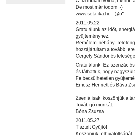
Ó ha tudtam volna, menni rád
De most már todom :-)
www.setafika.hu _@o"
2011.05.22.
Gratulálunk az időt, energi
gyűjteményhez.
Remélem néhány Telefongy
hozzájárultam a további e
Gergely Sándor és feleség
Gratulálunk! Ez szenzációs
és láthattuk, hogy nagyszül
Felbecsülhetetlen gyűjtemé
Emesz Henriett és Báva Z
Zseniálisak, köszönjük a tár
Továbi jó munkát.
Bóna Zsuzsa
2011.05.27.
Tisztelt Gyűjtő!
Köszönjük elhivatottságát