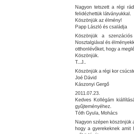
Nagyon tetszett a régi rád
felidézhettük látványukkal.
Köszönjük az élmény!
Papp László és családja
Köszönjük a szenzációs 
Nosztalgiával és élményekke
otthonlévőket, hogy a meglé
Köszönjük.
T...J..
Köszönjük a régi kor csúcst
Joé Dávid
Kászonyi Gergő
2011.07.23.
Kedves Kollégám kiállítás
gyűjteményéhez.
Tóth Gyula, Mohács
Nagyon szépen köszönjük a ki
hogy a gyerekeknek amit l