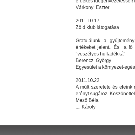
érdekes idegenvezetéssel! 
Várkonyi Eszter
2011.10.17.
Zöld klub látogatása
Gratulálunk a gyűjteményh
értékeket jelent.. És a f
"veszélyes hulladékká"
Berenczi György
Egyesület a környezet-egé
2011.10.22.
A múlt szeretete és elein
erényt sugároz. Köszönettel
Mező Béla
.... Károly