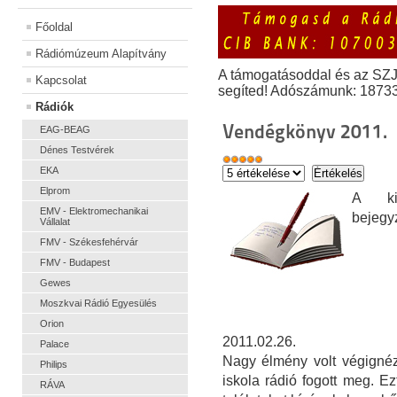
Főoldal
Rádiómúzeum Alapítvány
A támogatásoddal és az SZ
Kapcsolat
segíted! Adószámunk: 1873
Rádiók
Vendégkönyv 2011.
EAG-BEAG
Dénes Testvérek
EKA
Elprom
A kiá
EMV - Elektromechanikai
bejegy
Vállalat
FMV - Székesfehérvár
FMV - Budapest
Gewes
Moszkvai Rádió Egyesülés
Orion
2011.02.26.
Palace
Nagy élmény volt végignéz
Philips
iskola rádió fogott meg. E
RÁVA