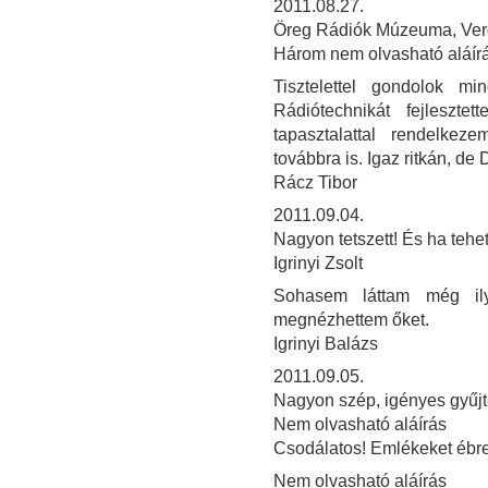
2011.08.27.
Öreg Rádiók Múzeuma, Verő
Három nem olvasható aláír
Tisztelettel gondolok m
Rádiótechnikát fejleszte
tapasztalattal rendelke
továbbra is. Igaz ritkán, de 
Rácz Tibor
2011.09.04.
Nagyon tetszett! És ha teh
Igrinyi Zsolt
Sohasem láttam még il
megnézhettem őket.
Igrinyi Balázs
2011.09.05.
Nagyon szép, igényes gyűjt
Nem olvasható aláírás
Csodálatos! Emlékeket ébres
Nem olvasható aláírás