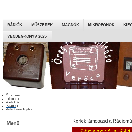
RÁDIÓK
MŰSZEREK
MAGNÓK
MIKROFONOK
KIE
VENDÉGKÖNYV 2025.
Ön itt van:
Főoldal
Rádiók
Palace
Pallaphone Triplex
Kérlek támogasd a Rádiómú
Menü