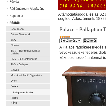
Főoldal
Rádiómúzeum Alapítvány
A támogatásoddal és az SZ
Kapcsolat
segíted! Adószámunk: 1873
Rádiók
Palace - Pallaphon T
EAG-BEAG
Dénes Testvérek
EKA
Elprom
A Palace rádiókereskedés s
EMV - Elektromechanikai
vevőkészüléke fedeles diófa
Vállalat
közepes hosszú antennát is
FMV - Székesfehérvár
FMV - Budapest
Gewes
Moszkvai Rádió Egyesülés
Orion
Palace
Pallaphone Triplex
Philips
RÁVA