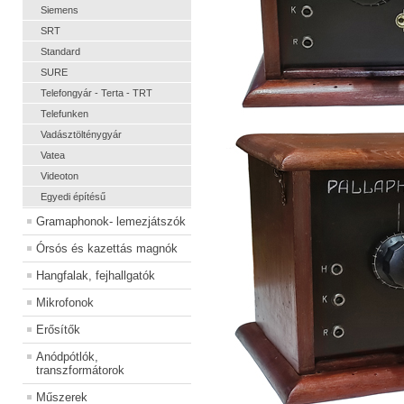
Siemens
SRT
Standard
SURE
Telefongyár - Terta - TRT
Telefunken
Vadásztölténygyár
Vatea
Videoton
Egyedi építésű
Gramaphonok- lemezjátszók
Órsós és kazettás magnók
Hangfalak, fejhallgatók
Mikrofonok
Erősítők
Anódpótlók,
transzformátorok
Műszerek