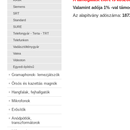
RÁVA
Siemens
Valamint adója 1% -val tám
SRT
Az alapítvány adószáma:
187
Standard
SURE
Telefongyár - Terta - TRT
Telefunken
Vadásztölténygyár
Vatea
Videoton
Egyedi építésű
Gramaphonok- lemezjátszók
Órsós és kazettás magnók
Hangfalak, fejhallgatók
Mikrofonok
Erősítők
Anódpótlók,
transzformátorok