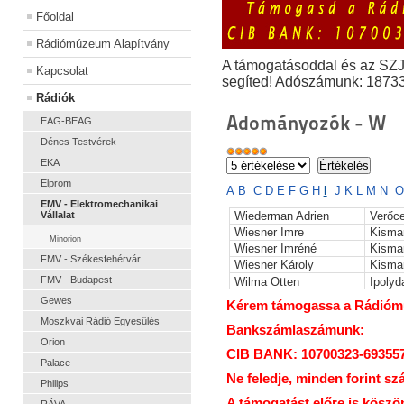
Főoldal
Rádiómúzeum Alapítvány
A támogatásoddal és az SZ
Kapcsolat
segíted! Adószámunk: 1873
Rádiók
Adományozók - W
EAG-BEAG
Dénes Testvérek
EKA
Elprom
A
B
C
D
E
F
G
H
I
J
K
L
M
N
O
EMV - Elektromechanikai
Vállalat
Wiederman Adrien
Verőc
Wiesner Imre
Kisma
Minorion
Wiesner Imréné
Kisma
FMV - Székesfehérvár
Wiesner Károly
Kisma
FMV - Budapest
Wilma Otten
Ipoly
Gewes
Kérem támogassa a Rádiómúz
Moszkvai Rádió Egyesülés
Bankszámlaszámunk:
Orion
CIB BANK: 10700323-69355
Palace
Ne feledje, minden forint sz
Philips
A támogatást előre is köszö