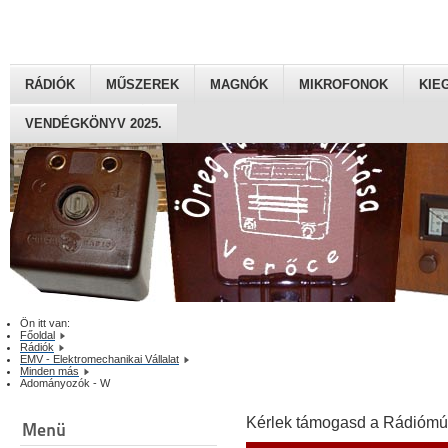
RÁDIÓK
MŰSZEREK
MAGNÓK
MIKROFONOK
KIE
VENDÉGKÖNYV 2025.
Ön itt van:
Főoldal
Rádiók
EMV - Elektromechanikai Vállalat
Minden más
Adományozók - W
Kérlek támogasd a Rádiómú
Menü