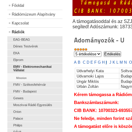
Főoldal
Rádiómúzeum Alapítvány
A támogatásoddal és az SZ
Kapcsolat
segíted! Adószámunk: 1873
Rádiók
Adományozók - U
EAG-BEAG
Dénes Testvérek
EKA
Elprom
A
B
C
D
E
F
G
H
I
J
K
L
M
N
O
EMV - Elektromechanikai
Vállalat
Udvarhelyi Kata
Soltva
Udvarnoki Lajos
Budap
Minorion
Ungár Miklós
Budap
FMV - Székesfehérvár
Urbán Zoltán
Nagym
FMV - Budapest
Kérem támogassa a Rádiómúz
Gewes
Bankszámlaszámunk:
Moszkvai Rádió Egyesülés
CIB BANK: 10700323-69355
Orion
Ne feledje, minden forint sz
Palace
Philips
A támogatást előre is köszö