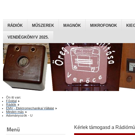
RÁDIÓK
MŰSZEREK
MAGNÓK
MIKROFONOK
KIE
VENDÉGKÖNYV 2025.
Ön itt van:
Főoldal
Rádiók
EMV - Elektromechanikai Vállalat
Minden más
Adományozók - U
Kérlek támogasd a Rádiómú
Menü