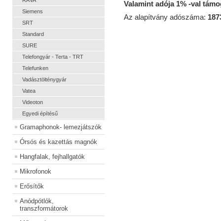
RÁVA
Valamint adója 1% -val tám
Siemens
Az alapítvány adószáma:
187
SRT
Standard
SURE
Telefongyár - Terta - TRT
Telefunken
Vadásztölténygyár
Vatea
Videoton
Egyedi építésű
Gramaphonok- lemezjátszók
Órsós és kazettás magnók
Hangfalak, fejhallgatók
Mikrofonok
Erősítők
Anódpótlók,
transzformátorok