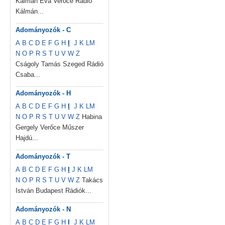
Kálmán Éva Verőce Rádió
Kálmán...
Adományozók - C
A
B
C
D
E
F
G
H
I
J
K
L
M
N
O
P
R
S
T
U
V
W
Z
Cságoly Tamás Szeged Rádió
Csaba...
Adományozók - H
A
B
C
D
E
F
G
H
I
J
K
L
M
N
O
P
R
S
T
U
V
W
Z
Habina
Gergely Verőce Műszer
Hajdú...
Adományozók - T
A
B
C
D
E
F
G
H
I
J
K
L
M
N
O
P
R
S
T
U
V
W
Z
Takács
István Budapest Rádiók...
Adományozók - N
A
B
C
D
E
F
G
H
I
J
K
L
M