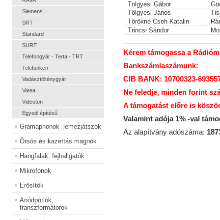
RÁVA
Tölgyesi Gábor
Gö
Siemens
Tölgyesi János
Tis
Törökné Cseh Katalin
Rá
SRT
Trincsi Sándor
Mo
Standard
SURE
Kérem támogassa a Rádiómúz
Telefongyár - Terta - TRT
Bankszámlaszámunk:
Telefunken
CIB BANK: 10700323-69355
Vadásztölténygyár
Vatea
Ne feledje, minden forint sz
Videoton
A támogatást előre is köszö
Egyedi építésű
Valamint adója 1% -val tám
Gramaphonok- lemezjátszók
Az alapítvány adószáma:
187
Órsós és kazettás magnók
Hangfalak, fejhallgatók
Mikrofonok
Erősítők
Anódpótlók,
transzformátorok