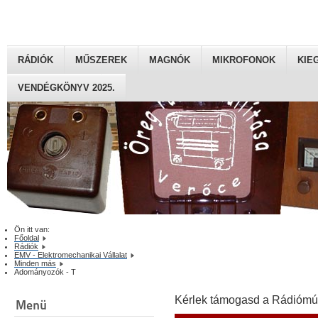
RÁDIÓK
MŰSZEREK
MAGNÓK
MIKROFONOK
KIE
VENDÉGKÖNYV 2025.
Ön itt van:
Főoldal
Rádiók
EMV - Elektromechanikai Vállalat
Minden más
Adományozók - T
Kérlek támogasd a Rádiómú
Menü