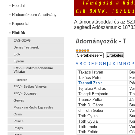
Főoldal
Rádiómúzeum Alapítvány
A támogatásoddal és az SZ
Kapcsolat
segíted! Adószámunk: 1873
Rádiók
Adományozók - T
EAG-BEAG
Dénes Testvérek
EKA
Elprom
A
B
C
D
E
F
G
H
I
J
K
L
M
N
O
EMV - Elektromechanikai
Vállalat
Takács István
Bu
Takács Péter
Fo
Minorion
Tasnádi Zsolt
Pé
FMV - Székesfehérvár
Tejfalusi András
Ve
FMV - Budapest
Telegdi Benjamin
Ti
Tiborcz Zoltán
Já
Gewes
Tóth D. Gábor
Bu
Moszkvai Rádió Egyesülés
dr. Tóth Gábor
Ve
Orion
Tóth Gyula
Bu
Tóth Gyula
Kö
Palace
Tóth Imola
Vá
Philips
Tóth Zoltán
Göd