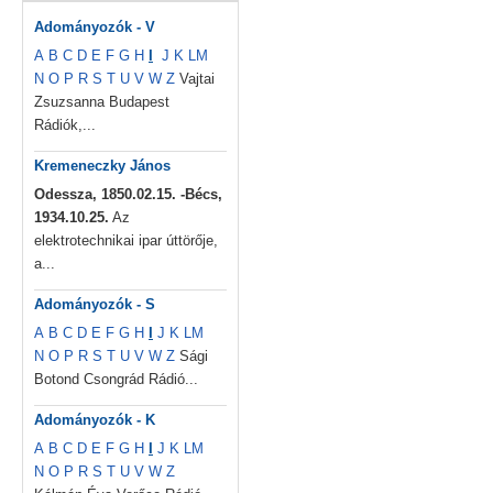
Adományozók - V
A
B
C
D
E
F
G
H
I
J
K
L
M
N
O
P
R
S
T
U
V
W
Z
Vajtai
Zsuzsanna Budapest
Rádiók,...
Kremeneczky János
Odessza, 1850.02.15. -Bécs,
1934.10.25.
Az
elektrotechnikai ipar úttörője,
a...
Adományozók - S
A
B
C
D
E
F
G
H
I
J
K
L
M
N
O
P
R
S
T
U
V
W
Z
Sági
Botond Csongrád Rádió...
Adományozók - K
A
B
C
D
E
F
G
H
I
J
K
L
M
N
O
P
R
S
T
U
V
W
Z