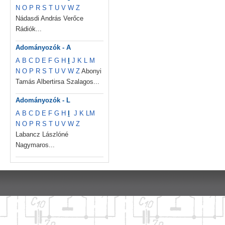
N
O
P
R
S
T
U
V
W
Z
Nádasdi András Verőce
Rádiók...
Adományozók - A
A
B
C
D
E
F
G
H
I
J
K
L
M
N
O
P
R
S
T
U
V
W
Z
Abonyi
Tamás Albertirsa Szalagos...
Adományozók - L
A
B
C
D
E
F
G
H
I
J
K
L
M
N
O
P
R
S
T
U
V
W
Z
Labancz Lászlóné
Nagymaros...