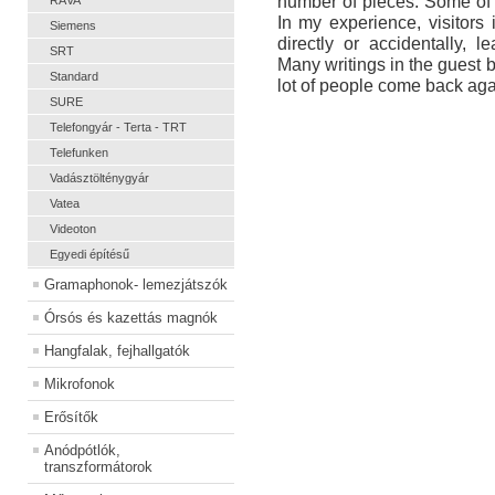
number of pieces. Some of
RÁVA
In my experience, visitor
Siemens
directly or accidentally, l
SRT
Many writings in the guest bo
Standard
lot of people come back agai
SURE
Telefongyár - Terta - TRT
Telefunken
Vadásztölténygyár
Vatea
Videoton
Egyedi építésű
Gramaphonok- lemezjátszók
Órsós és kazettás magnók
Hangfalak, fejhallgatók
Mikrofonok
Erősítők
Anódpótlók,
transzformátorok