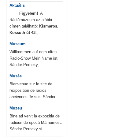
Aktuális
Figyelem!
A
Rádiómúzeum az alábbi
címen található:
Kismaros,
Kossuth út 43.
,...
Museum
Willkommen auf dem alten
Radio-Show Mein Name ist
Sándor Perneky,...
Musée
Bienvenue sur le site de
l'exposition de radios
anciennes Je suis Sándor...
Muzeu
Bine ați venit la expoziția de
radiouri de epocă Mă numesc
Sándor Perneky și...