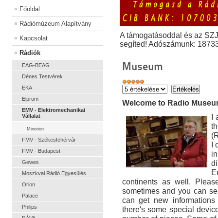
Főoldal
Rádiómúzeum Alapítvány
A támogatásoddal és az SZ
Kapcsolat
segíted! Adószámunk: 1873
Rádiók
Museum
EAG-BEAG
Dénes Testvérek
EKA
Elprom
Welcome to Radio Muse
EMV - Elektromechanikai
I
Vállalat
t
Minorion
(
FMV - Székesfehérvár
I
FMV - Budapest
i
di
Gewes
E
Moszkvai Rádió Egyesülés
continents as well. Pleas
Orion
sometimes and you can see
Palace
can get new informations 
Philips
there's some special devic