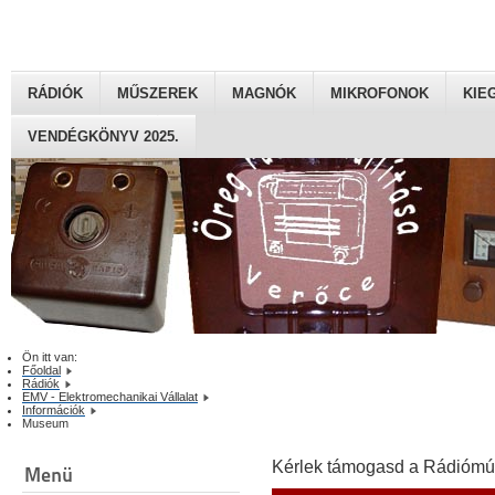
RÁDIÓK
MŰSZEREK
MAGNÓK
MIKROFONOK
KIE
VENDÉGKÖNYV 2025.
Ön itt van:
Főoldal
Rádiók
EMV - Elektromechanikai Vállalat
Információk
Museum
Kérlek támogasd a Rádiómú
Menü