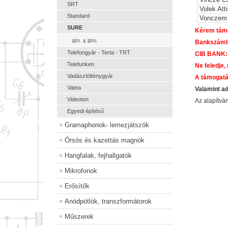
SRT
Volek Atti
Standard
Vonczem 
SURE
Kérem támo
BPI. & BPII.
Bankszám
Telefongyár - Terta - TRT
CIB BANK:
Telefunken
Ne feledje,
Vadásztölténygyár
A támogatá
Vatea
Valamint a
Videoton
Az alapítv
Egyedi építésű
Gramaphonok- lemezjátszók
Órsós és kazettás magnók
Hangfalak, fejhallgatók
Mikrofonok
Erősítők
Anódpótlók, transzformátorok
Műszerek