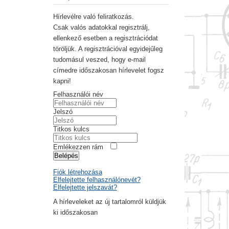
Hírlevélre való feliratkozás.
Csak valós adatokkal regisztrálj,
ellenkező esetben a regisztrációdat
töröljük. A regisztrációval egyidejűleg
tudomásul veszed, hogy e-mail
címedre időszakosan hírlevelet fogsz
kapni!
Felhasználói név
Jelszó
Titkos kulcs
Emlékezzen rám
Belépés
Fiók létrehozása
Elfelejtette felhasználónevét?
Elfelejtette jelszavát?
A hírleveleket az új tartalomról küldjük
ki időszakosan