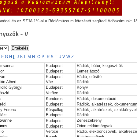
soddal és az SZJA 1%-al a Rádiómúzeum létezését segíted! Adószámunk: 1
yozók - V
E
F
G
H
I
J
K
L
M
N
O
P
R
S
T
U
V
W
Z
suzsanna
Budapest
Rádiók, bútor, kiegészítők
or
Budapest
Lemezjátszó
ván
Budapest
Rádió, erősítő
tán Albert
Vác
Rádiók
olló Györgyi
Budapest
Könyv
László
Verőce
Rádiók
a
Kondoros
Rádiók, dokumentáció
fréd
Budapest
Rádiók, alkatrészek, dokumentu
y Ferenc
Kóspallag
Rádiók, alkatrészek, szakkönyve
alázs
Budapest
Rádiók
stvánné
Zeneszekrény
Budapest
János
Orion reklámtárgyak
Budapest
ló
Verőce
Rádió, elektroncsövek, alkatrész
saba
Egyek
Elektroncsövek