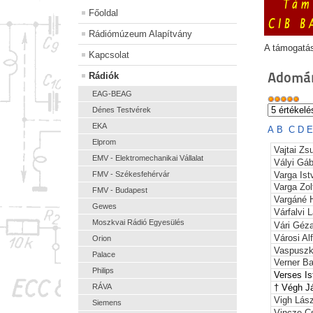
Főoldal
Rádiómúzeum Alapítvány
A támogatá
Kapcsolat
Adomán
Rádiók
EAG-BEAG
Dénes Testvérek
EKA
A
B
C
D
Elprom
Vajtai Z
EMV - Elektromechanikai Vállalat
Vályi Gáb
FMV - Székesfehérvár
Varga Ist
Varga Zol
FMV - Budapest
Vargáné H
Gewes
Várfalvi 
Moszkvai Rádió Egyesülés
Vári Géz
Városi Al
Orion
Vaspuszk
Palace
Verner B
Philips
Verses
I
RÁVA
† Végh 
Vigh Lász
Siemens
Vincze C