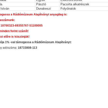
la
Pásztó
Pacsirta alkatrészek
István
Dunakeszi
Folyóiratok
gassa a Rádiómúzeum Alapítványt anyagilag is:
laszámunk:
 10700323-69355767-51100005
 minden forint számít!
st előre is köszönjük!
dója 1% -val támogassa a Rádiómúzeum Alapítványt:
ány adószáma:
18733808-113