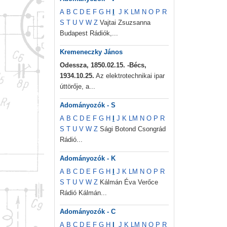
A
B
C
D
E
F
G
H
I
J
K
L
M
N
O
P
R
S
T
U
V
W
Z
Vajtai Zsuzsanna
Budapest Rádiók,...
Kremeneczky János
Odessza, 1850.02.15. -Bécs,
1934.10.25.
Az elektrotechnikai ipar
úttörője, a...
Adományozók - S
A
B
C
D
E
F
G
H
I
J
K
L
M
N
O
P
R
S
T
U
V
W
Z
Sági Botond Csongrád
Rádió...
Adományozók - K
A
B
C
D
E
F
G
H
I
J
K
L
M
N
O
P
R
S
T
U
V
W
Z
Kálmán Éva Verőce
Rádió Kálmán...
Adományozók - C
A
B
C
D
E
F
G
H
I
J
K
L
M
N
O
P
R