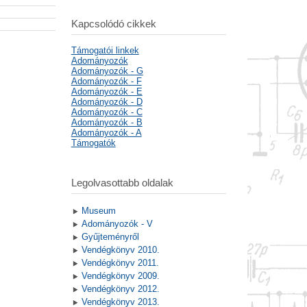
Kapcsolódó cikkek
Támogatói linkek
Adományozók
Adományozók - G
Adományozók - F
Adományozók - E
Adományozók - D
Adományozók - C
Adományozók - B
Adományozók - A
Támogatók
Legolvasottabb oldalak
Museum
Adományozók - V
Gyűjteményről
Vendégkönyv 2010.
Vendégkönyv 2011.
Vendégkönyv 2009.
Vendégkönyv 2012.
Vendégkönyv 2013.