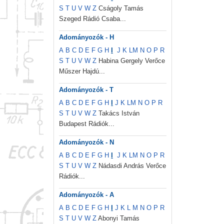
S
T
U
V
W
Z
Cságoly Tamás
Szeged Rádió Csaba...
Adományozók - H
A
B
C
D
E
F
G
H
I
J
K
L
M
N
O
P
R
S
T
U
V
W
Z
Habina Gergely Verőce
Műszer Hajdú...
Adományozók - T
A
B
C
D
E
F
G
H
I
J
K
L
M
N
O
P
R
S
T
U
V
W
Z
Takács István
Budapest Rádiók...
Adományozók - N
A
B
C
D
E
F
G
H
I
J
K
L
M
N
O
P
R
S
T
U
V
W
Z
Nádasdi András Verőce
Rádiók...
Adományozók - A
A
B
C
D
E
F
G
H
I
J
K
L
M
N
O
P
R
S
T
U
V
W
Z
Abonyi Tamás