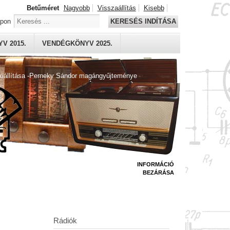
Betűméret
Nagyobb
Visszaállítás
Kisebb
apon
KERESÉS INDÍTÁSA
V 2015.
VENDÉGKÖNYV 2025.
kiállítása -Perneky Sándor magángyűjteménye
INFORMÁCIÓ
BEZÁRÁSA
Rádiók