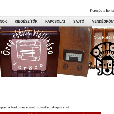
Keresés a honl
ONOK
KIEGÉSZÍTŐK
KAPCSOLAT
SAJTÓ
VENDÉGKÖNY
Öreg Rádiók 
ogasd a Rádiómúzeumot működtető Alapítványt