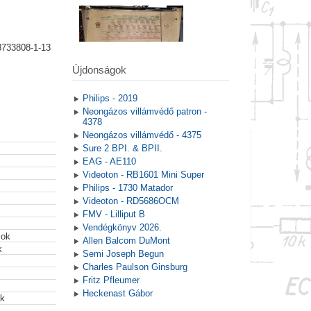
8733808-1-13
Újdonságok
Philips - 2019
Neongázos villámvédő patron -
4378
Neongázos villámvédő - 4375
Sure 2 BPI. & BPII.
EAG - AE110
Videoton - RB1601 Mini Super
Philips - 1730 Matador
Videoton - RD5686OCM
FMV - Lilliput B
Vendégkönyv 2026.
mok
Allen Balcom DuMont
k
Semi Joseph Begun
Charles Paulson Ginsburg
Fritz Pfleumer
Heckenast Gábor
ek