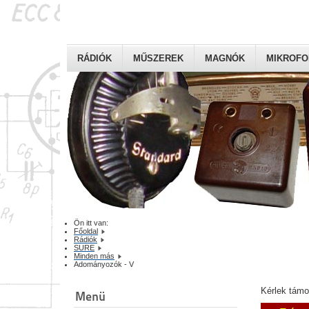
RÁDIÓK
MŰSZEREK
MAGNÓK
MIKROF
Ön itt van:
Főoldal
Rádiók
SURE
Minden más
Adományozók - V
Kérlek tám
Menü