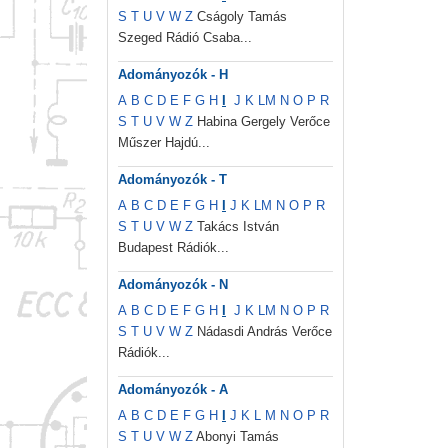
S
T
U
V
W
Z
Cságoly Tamás
Szeged Rádió Csaba...
Adományozók - H
A
B
C
D
E
F
G
H
I
J
K
L
M
N
O
P
R
S
T
U
V
W
Z
Habina Gergely Verőce
Műszer Hajdú...
Adományozók - T
A
B
C
D
E
F
G
H
I
J
K
L
M
N
O
P
R
S
T
U
V
W
Z
Takács István
Budapest Rádiók...
Adományozók - N
A
B
C
D
E
F
G
H
I
J
K
L
M
N
O
P
R
S
T
U
V
W
Z
Nádasdi András Verőce
Rádiók...
Adományozók - A
A
B
C
D
E
F
G
H
I
J
K
L
M
N
O
P
R
S
T
U
V
W
Z
Abonyi Tamás