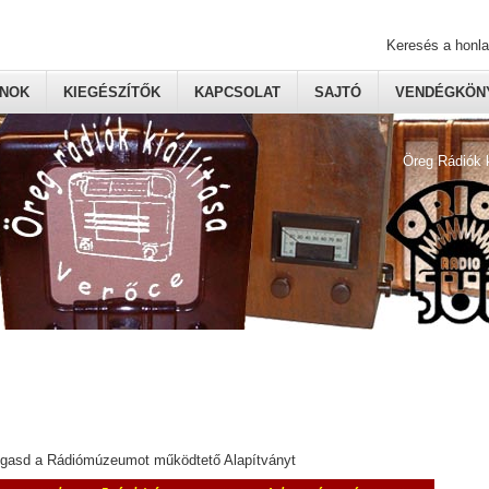
Keresés a honl
ONOK
KIEGÉSZÍTŐK
KAPCSOLAT
SAJTÓ
VENDÉGKÖNY
Öreg Rádiók 
ogasd a Rádiómúzeumot működtető Alapítványt