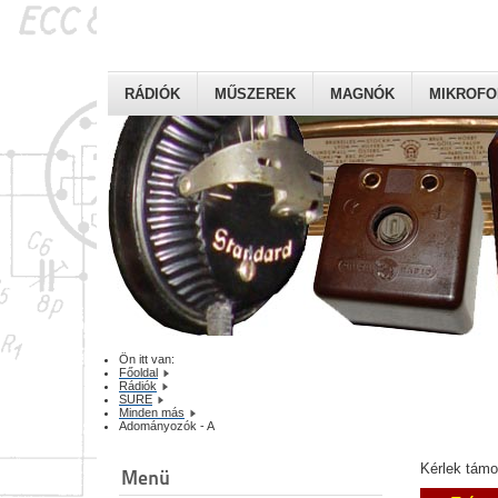
RÁDIÓK
MŰSZEREK
MAGNÓK
MIKROF
Ön itt van:
Főoldal
Rádiók
SURE
Minden más
Adományozók - A
Kérlek tám
Menü