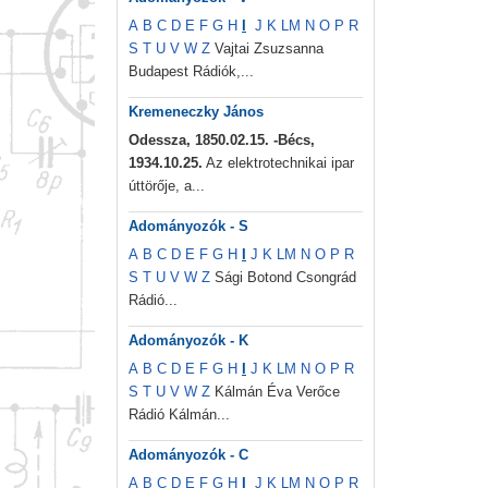
A
B
C
D
E
F
G
H
I
J
K
L
M
N
O
P
R
S
T
U
V
W
Z
Vajtai Zsuzsanna
Budapest Rádiók,...
Kremeneczky János
Odessza, 1850.02.15. -Bécs,
1934.10.25.
Az elektrotechnikai ipar
úttörője, a...
Adományozók - S
A
B
C
D
E
F
G
H
I
J
K
L
M
N
O
P
R
S
T
U
V
W
Z
Sági Botond Csongrád
Rádió...
Adományozók - K
A
B
C
D
E
F
G
H
I
J
K
L
M
N
O
P
R
S
T
U
V
W
Z
Kálmán Éva Verőce
Rádió Kálmán...
Adományozók - C
A
B
C
D
E
F
G
H
I
J
K
L
M
N
O
P
R