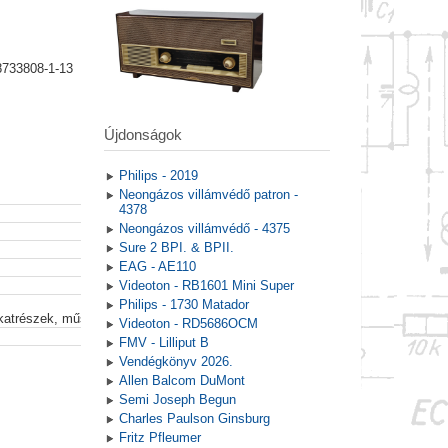
8733808-1-13
Újdonságok
Philips - 2019
Neongázos villámvédő patron -
4378
Neongázos villámvédő - 4375
Sure 2 BPI. & BPII.
EAG - AE110
Videoton - RB1601 Mini Super
Philips - 1730 Matador
lkatrészek, műszerek
Videoton - RD5686OCM
FMV - Lilliput B
Vendégkönyv 2026.
Allen Balcom DuMont
Semi Joseph Begun
Charles Paulson Ginsburg
Fritz Pfleumer