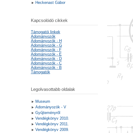
Heckenast Gábor
Kapcsolódó cikkek
Támogatói linkek
Adományozók
Adományozók - H
Adományozók - G
Adományozók - F
Adományozók - E
Adományozók - D
Adományozók - C
Adományozók - B
Támogatók
Legolvasottabb oldalak
Museum
Adományozók - V
Gyűjteményről
Vendégkönyv 2010.
Vendégkönyv 2011.
Vendégkönyv 2009.