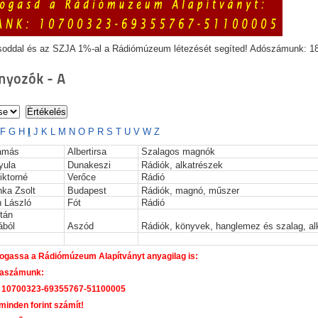
soddal és az SZJA 1%-al a Rádiómúzeum létezését segíted! Adószámunk: 1
yozók - A
F
G
H
I
J
K
L
M
N
O
P
R
S
T
U
V
W
Z
amás
Albertirsa
Szalagos magnók
yula
Dunakeszi
Rádiók, alkatrészek
iktorné
Verőce
Rádió
nka Zsolt
Budapest
Rádiók, magnó, műszer
n László
Fót
Rádió
tán
ából
Aszód
Rádiók, könyvek, hanglemez és szalag, a
gassa a Rádiómúzeum Alapítványt anyagilag is:
laszámunk:
 10700323-69355767-51100005
 minden forint számít!