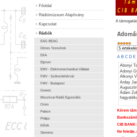
Főoldal
Rádiómúzeum Alapítvány
A támogatá
Kapcsolat
Adomán
Rádiók
EAG-BEAG
Dénes Testvérek
EKA
A
B
C
D
E
Elprom
Abonyi T
EMV - Elektromechanikai Vállalat
Adonyi G
Alkonyi V
FMV - Székesfehérvár
Arday Ja
FMV - Budapest
Auguszti
Gewes
Ádám Zol
hagyaték
Moszkvai Rádió Egyesülés
Orion
Kérem támo
Palace
Bankszám
Philips
CIB BANK:
RÁVA
Ne feledje,
Siemens