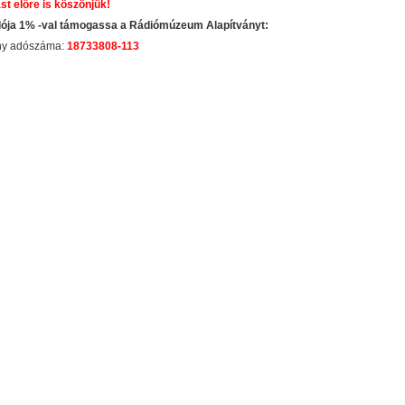
st előre is köszönjük!
dója 1% -val támogassa a Rádiómúzeum Alapítványt:
ány adószáma:
18733808-113