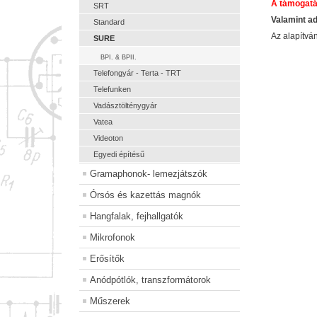
A támogatá
SRT
Valamint a
Standard
Az alapítv
SURE
BPI. & BPII.
Telefongyár - Terta - TRT
Telefunken
Vadásztölténygyár
Vatea
Videoton
Egyedi építésű
Gramaphonok- lemezjátszók
Órsós és kazettás magnók
Hangfalak, fejhallgatók
Mikrofonok
Erősítők
Anódpótlók, transzformátorok
Műszerek