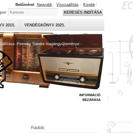
Betűméret
Nagyobb
Visszaállítás
Kisebb
apon
KERESÉS INDÍTÁSA
V 2015.
VENDÉGKÖNYV 2025.
kiállítása -Perneky Sándor magángyűjteménye
INFORMÁCIÓ
BEZÁRÁSA
Rádiók