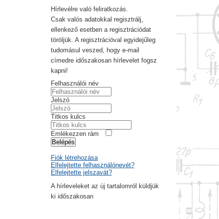
Hírlevélre való feliratkozás.
Csak valós adatokkal regisztrálj,
ellenkező esetben a regisztrációdat
töröljük. A regisztrációval egyidejűleg
tudomásul veszed, hogy e-mail
címedre időszakosan hírlevelet fogsz
kapni!
Felhasználói név
Jelszó
Titkos kulcs
Emlékezzen rám
Belépés
Fiók létrehozása
Elfelejtette felhasználónevét?
Elfelejtette jelszavát?
A hírleveleket az új tartalomról küldjük
ki időszakosan