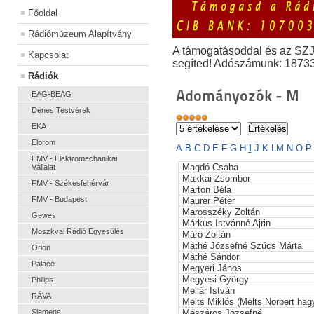
Főoldal
Rádiómúzeum Alapítvány
A támogatásoddal és az SZ
Kapcsolat
segíted! Adószámunk: 1873
Rádiók
Adományozók - M
EAG-BEAG
Dénes Testvérek
EKA
Elprom
A
B
C
D
E
F
G
H
I
J
K
L
M
N
O
EMV - Elektromechanikai
Magdó Csaba
Vállalat
Makkai Zsombor
FMV - Székesfehérvár
Marton Béla
FMV - Budapest
Maurer Péter
Marosszéky Zoltán
Gewes
Márkus Istvánné Ajrin
Moszkvai Rádió Egyesülés
Máró Zoltán
Máthé Józsefné Szűcs Márta
Orion
Máthé Sándor
Palace
Megyeri János
Megyesi György
Philips
Mellár István
RÁVA
Melts Miklós (Melts Norbert hag
Siemens
Mészáros Józsefné