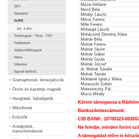
Mezei Attiláné
SRT
Mező Béla
Standard
Mihályi László
Mikus Ferenc
SURE
Mille Ferenc
Mohaupt László
BPI. & BPII.
Mohácsiné Dömény Klára
Telefongyár - Terta - TRT
Molnár Béla
Telefunken
Molnár Ferenc
Molnár Jácint
Vadásztölténygyár
Molnár Gábor
Vatea
Molnár Gyula
Molnár József
Videoton
dr. Molnár Sándor
Egyedi építésű
Molnár Tamás
Molnárné Ignácz Mária
Gramaphonok- lemezjátszók
Moravszki Zoltán
Motesinszky Pál
Órsós és kazettás magnók
Mucsi Mihály
Hangfalak, fejhallgatók
Kérem támogassa a Rádiómúz
Mikrofonok
Bankszámlaszámunk:
Erősítők
CIB BANK: 10700323-69355
Anódpótlók,
Ne feledje, minden forint sz
transzformátorok
A támogatást előre is köszö