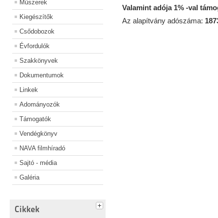
Műszerek
Valamint adója 1% -val tám
Kiegészítők
Az alapítvány adószáma:
187
Csődobozok
Évfordulók
Szakkönyvek
Dokumentumok
Linkek
Adományozók
Támogatók
Vendégkönyv
NAVA filmhíradó
Sajtó - média
Galéria
Cikkek