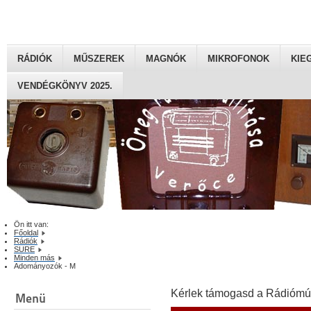
RÁDIÓK
MŰSZEREK
MAGNÓK
MIKROFONOK
KIE
VENDÉGKÖNYV 2025.
Ön itt van:
Főoldal
Rádiók
SURE
Minden más
Adományozók - M
Kérlek támogasd a Rádiómú
Menü