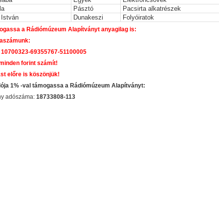
la
Pásztó
Pacsirta alkatrészek
István
Dunakeszi
Folyóiratok
gassa a Rádiómúzeum Alapítványt anyagilag is:
laszámunk:
 10700323-69355767-51100005
 minden forint számít!
st előre is köszönjük!
dója 1% -val támogassa a Rádiómúzeum Alapítványt:
ány adószáma:
18733808-113