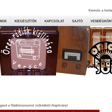
Keresés a honl
ONOK
KIEGÉSZÍTŐK
KAPCSOLAT
SAJTÓ
VENDÉGKÖNY
Öreg Rádiók 
ogasd a Rádiómúzeumot működtető Alapítványt