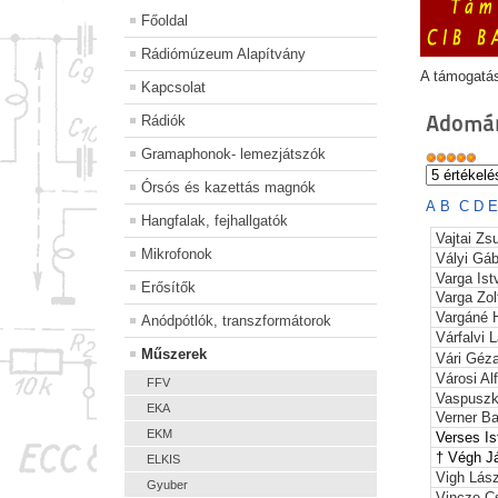
Főoldal
Rádiómúzeum Alapítvány
A támogatá
Kapcsolat
Adomán
Rádiók
Gramaphonok- lemezjátszók
Órsós és kazettás magnók
A
B
C
D
Hangfalak, fejhallgatók
Vajtai Z
Mikrofonok
Vályi Gáb
Varga Ist
Erősítők
Varga Zol
Vargáné H
Anódpótlók, transzformátorok
Várfalvi 
Műszerek
Vári Géz
Városi Al
FFV
Vaspuszk
EKA
Verner B
EKM
Verses
I
† Végh 
ELKIS
Vigh Lász
Gyuber
Vincze C