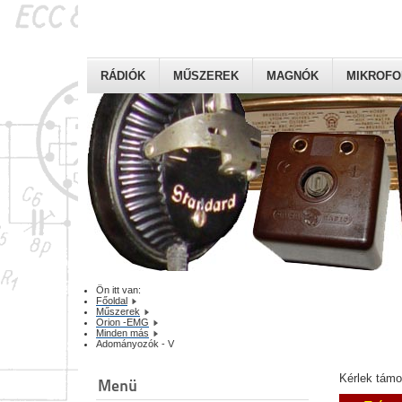
RÁDIÓK
MŰSZEREK
MAGNÓK
MIKROF
Ön itt van:
Főoldal
Műszerek
Orion -EMG
Minden más
Adományozók - V
Kérlek tám
Menü