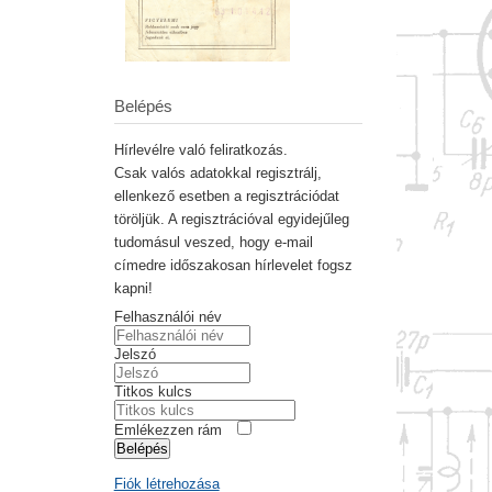
Belépés
Hírlevélre való feliratkozás.
Csak valós adatokkal regisztrálj,
ellenkező esetben a regisztrációdat
töröljük. A regisztrációval egyidejűleg
tudomásul veszed, hogy e-mail
címedre időszakosan hírlevelet fogsz
kapni!
Felhasználói név
Jelszó
Titkos kulcs
Emlékezzen rám
Belépés
Fiók létrehozása