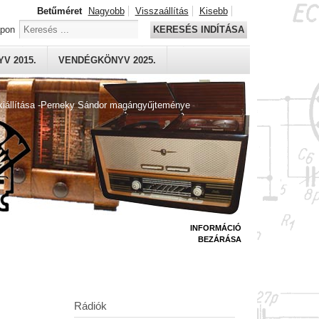
Betűméret
Nagyobb
Visszaállítás
Kisebb
apon
KERESÉS INDÍTÁSA
V 2015.
VENDÉGKÖNYV 2025.
kiállítása -Perneky Sándor magángyűjteménye
INFORMÁCIÓ
BEZÁRÁSA
Rádiók