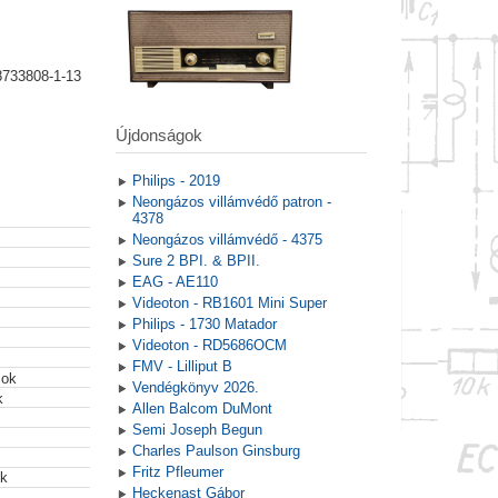
8733808-1-13
Újdonságok
Philips - 2019
Neongázos villámvédő patron -
4378
Neongázos villámvédő - 4375
Sure 2 BPI. & BPII.
EAG - AE110
Videoton - RB1601 Mini Super
Philips - 1730 Matador
Videoton - RD5686OCM
FMV - Lilliput B
mok
Vendégkönyv 2026.
k
Allen Balcom DuMont
Semi Joseph Begun
Charles Paulson Ginsburg
Fritz Pfleumer
ek
Heckenast Gábor