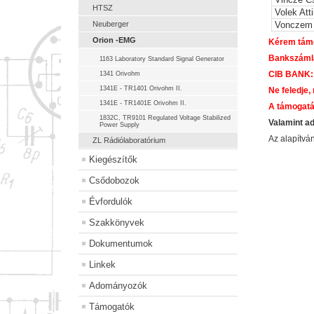
HTSZ
Volek Atti
Neuberger
Vonczem 
Orion -EMG
Kérem támo
Bankszám
1163 Laboratory Standard Signal Generator
CIB BANK:
1341 Orivohm
1341E - TR1401 Orivohm II.
Ne feledje,
1341E - TR1401E Orivohm II.
A támogatá
1832C, TR9101 Regulated Voltage Stabilized
Valamint a
Power Supply
Az alapítv
ZL Rádiólaboratórium
Kiegészítők
Csődobozok
Évfordulók
Szakkönyvek
Dokumentumok
Linkek
Adományozók
Támogatók