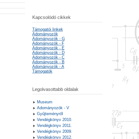
Kapcsolódó cikkek
Támogatói linkek
Adományozók
Adományozók - G
Adományozók - F
Adományozók - E
Adományozók - D
Adományozók - C
Adományozók - B
Adományozók - A
Támogatók
Legolvasottabb oldalak
Museum
Adományozók - V
Gyűjteményről
Vendégkönyv 2010.
Vendégkönyv 2011.
Vendégkönyv 2009.
Vendégkönyv 2012.