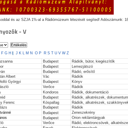
soddal és az SZJA 1%-al a Rádiómúzeum létezését segíted! Adószámunk: 1
yozók - V
E
F
G
H
I
J
K
L
M
N
O
P
R
S
T
U
V
W
Z
suzsanna
Budapest
Rádiók, bútor, kiegészítők
or
Budapest
Lemezjátszó
ván
Budapest
Rádió, erősítő
tán Albert
Vác
Rádiók
olló Györgyi
Budapest
Könyv
László
Verőce
Rádiók
a
Kondoros
Rádiók, dokumentáció
fréd
Budapest
Rádiók, alkatrészek, dokumentu
y Ferenc
Kóspallag
Rádiók, alkatrészek, szakkönyve
alázs
Budapest
Rádiók
stvánné
Zeneszekrény
Budapest
János
Orion reklámtárgyak
Budapest
ló
Verőce
Rádió, elektroncsövek, alkatrész
saba
Egyek
Elektroncsövek