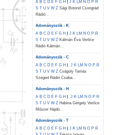
A
B
C
D
E
F
G
H
I
J
K
L
M
N
O
P
R
S
T
U
V
W
Z
Sági Botond Csongrád
Rádió...
Adományozók - K
A
B
C
D
E
F
G
H
I
J
K
L
M
N
O
P
R
S
T
U
V
W
Z
Kálmán Éva Verőce
Rádió Kálmán...
Adományozók - C
A
B
C
D
E
F
G
H
I
J
K
L
M
N
O
P
R
S
T
U
V
W
Z
Cságoly Tamás
Szeged Rádió Csaba...
Adományozók - H
A
B
C
D
E
F
G
H
I
J
K
L
M
N
O
P
R
S
T
U
V
W
Z
Habina Gergely Verőce
Műszer Hajdú...
Adományozók - T
A
B
C
D
E
F
G
H
I
J
K
L
M
N
O
P
R
S
T
U
V
W
Z
Takács István