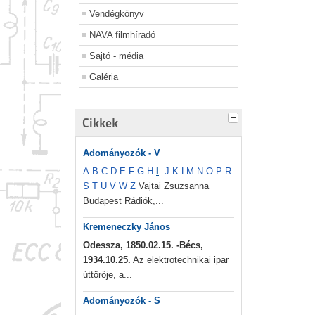
Vendégkönyv
NAVA filmhíradó
Sajtó - média
Galéria
Cikkek
Adományozók - V
A
B
C
D
E
F
G
H
I
J
K
L
M
N
O
P
R
S
T
U
V
W
Z
Vajtai Zsuzsanna
Budapest Rádiók,...
Kremeneczky János
Odessza, 1850.02.15. -Bécs,
1934.10.25.
Az elektrotechnikai ipar
úttörője, a...
Adományozók - S