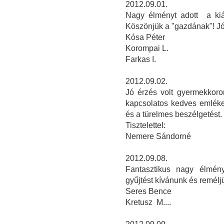
2012.09.01.
Nagy élményt adott a kiál
Köszönjük a "gazdának"! Jó 
Kósa Péter
Korompai L.
Farkas I.
2012.09.02.
Jó érzés volt gyermekkorom
kapcsolatos kedves emléke
és a türelmes beszélgetést.
Tisztelettel:
Nemere Sándorné
2012.09.08.
Fantasztikus nagy élmén
gyűjtést kívánunk és remélj
Seres Bence
Kretusz M....