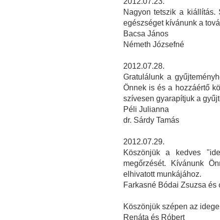
2012.07.23.
Nagyon tetszik a kiállítás.
egészséget kívánunk a tov
Bacsa János
Németh Józsefné
2012.07.28.
Gratulálunk a gyűjteményh
Önnek is és a hozzáértő k
szívesen gyarapítjuk a gyűj
Péli Julianna
dr. Sárdy Tamás
2012.07.29.
Köszönjük a kedves "ide
megőrzését. Kívánunk Önn
elhivatott munkájához.
Farkasné Bódai Zsuzsa és 
Köszönjük szépen az idegen
Renáta és Róbert