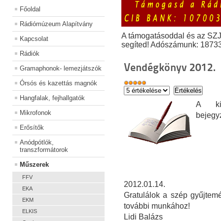
Főoldal
Rádiómúzeum Alapítvány
A támogatásoddal és az SZ
Kapcsolat
segíted! Adószámunk: 1873
Rádiók
Vendégkönyv 2012.
Gramaphonok- lemezjátszók
Órsós és kazettás magnók
Hangfalak, fejhallgatók
A kiá
Mikrofonok
bejegy
Erősítők
Anódpótlók,
transzformátorok
Műszerek
FFV
2012.01.14.
EKA
Gratulálok a szép gyűjtemé
EKM
további munkához!
ELKIS
Lidi Balázs