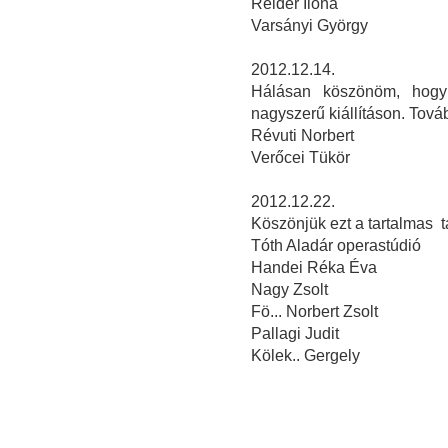
Reider Ilona
Varsányi György
2012.12.14.
Hálásan köszönöm, hogy 
nagyszerű kiállításon. Továb
Révuti Norbert
Verőcei Tükör
2012.12.22.
Köszönjük ezt a tartalmas tá
Tóth Aladár operastúdió
Handei Réka Éva
Nagy Zsolt
Fö... Norbert Zsolt
Pallagi Judit
Kölek.. Gergely