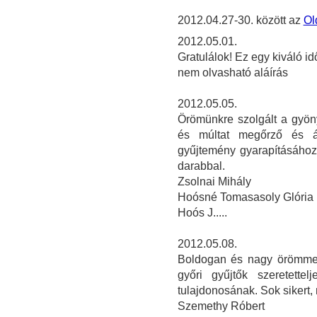
2012.04.27-30. között az
Ol
2012.05.01.
Gratulálok! Ez egy kiváló id
nem olvasható aláírás
2012.05.05.
Örömünkre szolgált a gyöny
és múltat megőrző és á
gyűjtemény gyarapításához
darabbal.
Zsolnai Mihály
Hoósné Tomasasoly Glória
Hoós J.....
2012.05.08.
Boldogan és nagy örömmel
győri gyűjtők szeretette
tulajdonosának. Sok sikert
Szemethy Róbert