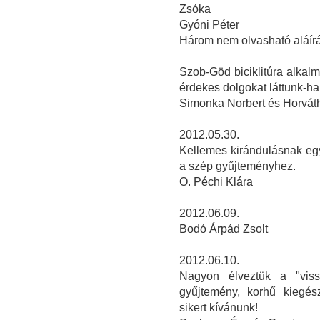
Zsóka
Gyóni Péter
Három nem olvasható aláír
Szob-Göd biciklitúra alka
érdekes dolgokat láttunk-ha
Simonka Norbert és Horvát
2012.05.30.
Kellemes kirándulásnak eg
a szép gyűjteményhez.
O. Péchi Klára
2012.06.09.
Bodó Árpád Zsolt
2012.06.10.
Nagyon élveztük a "viss
gyűjtemény, korhű kiegész
sikert kívánunk!