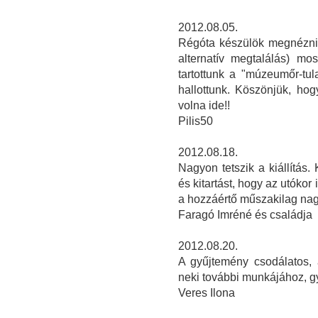
2012.08.05.
Régóta készülök megnézni a
alternatív megtalálás) mos
tartottunk a "múzeumőr-tul
hallottunk. Köszönjük, hogy
volna ide!!
Pilis50
2012.08.18.
Nagyon tetszik a kiállítás
és kitartást, hogy az utókor
a hozzáértő műszakilag nagy
Faragó Imréné és családja
2012.08.20.
A gyűjtemény csodálatos,
neki további munkájához, gy
Veres Ilona