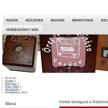
RÁDIÓK
MŰSZEREK
MAGNÓK
MIKROFONOK
KIE
VENDÉGKÖNYV 2025.
Ön itt van:
Főoldal
Műszerek
Orion -EMG
Információk
Vendégkönyv 2012.
Kérlek támogasd a Rádiómú
Menü