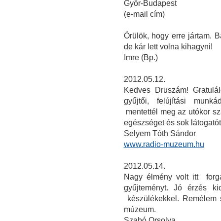
Györ-Budapest
(e-mail cím)
Örülök, hogy erre jártam. 
de kár lett volna kihagyni!
Imre (Bp.)
2012.05.12.
Kedves Druszám! Gratulál
gyűjtői, felújítási mun
mentettél meg az utókor s
egészséget és sok látogató
Selyem Tóth Sándor
www.radio-muzeum.hu
2012.05.14.
Nagy élmény volt itt for
gyűjteményt. Jó érzés ki
készülékekkel. Remélem 
múzeum.
Szabó Orsolya