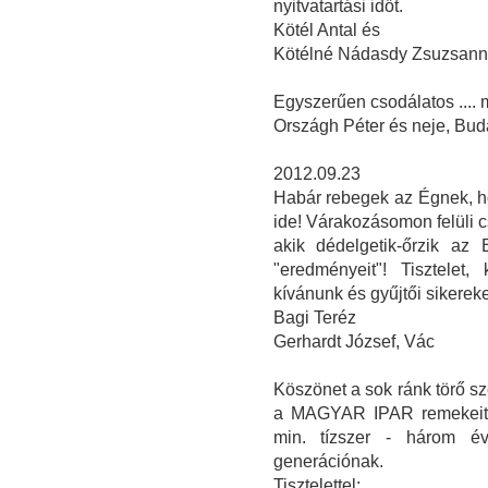
nyitvatartási időt.
Kötél Antal és
Kötélné Nádasdy Zsuzsan
Egyszerűen csodálatos ....
Országh Péter és neje, Bud
2012.09.23
Habár rebegek az Égnek, ho
ide! Várakozásomon felüli 
akik dédelgetik-őrzik az
"eredményeit"! Tisztelet
kívánunk és gyűjtői sikereke
Bagi Teréz
Gerhardt József, Vác
Köszönet a sok ránk törő sz
a MAGYAR IPAR remekeit b
min. tízszer - három é
generációnak.
Tisztelettel: