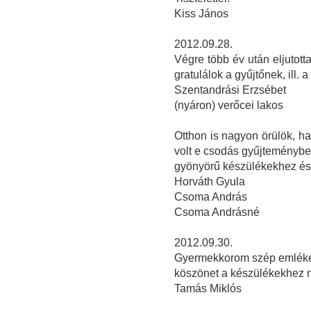
Kiss János
2012.09.28.
Végre több év után eljutott
gratulálok a gyűjtőnek, ill. a 
Szentandrási Erzsébet
(nyáron) verőcei lakos
Otthon is nagyon örülök, ha
volt e csodás gyűjteményben
gyönyörű készülékekhez és 
Horváth Gyula
Csoma András
Csoma Andrásné
2012.09.30.
Gyermekkorom szép emlékeit
köszönet a készülékekhez ny
Tamás Miklós