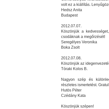
volt ez a kiállítás. Lenyűgö
Hedsz Anita
Budapest
2012.07.07.
Köszönjük a kedvességet,
csodáknak a megőrzését!
Seregélyes Veronika
Boka Zsolt
2012.07.08.
Köszönjük az idegenvezetés
Tóraki Kolos B.
Nagyon szép és különleg
részletes ismertetést. Grat
Hutös Péter
Czédány Kata
Köszönjük szépen!