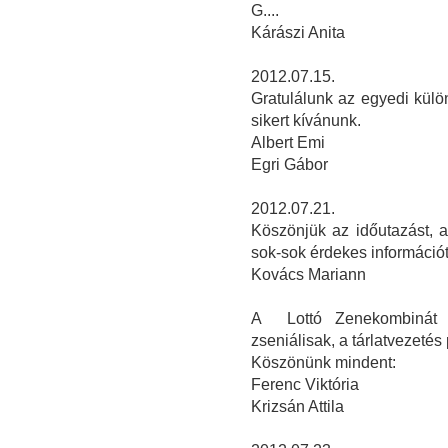
G....
Kárászi Anita
2012.07.15.
Gratulálunk az egyedi kül
sikert kívánunk.
Albert Emi
Egri Gábor
2012.07.21.
Köszönjük az időutazást, a
sok-sok érdekes információt
Kovács Mariann
A Lottó Zenekombinát e
zseniálisak, a tárlatvezetés 
Köszönünk mindent:
Ferenc Viktória
Krizsán Attila