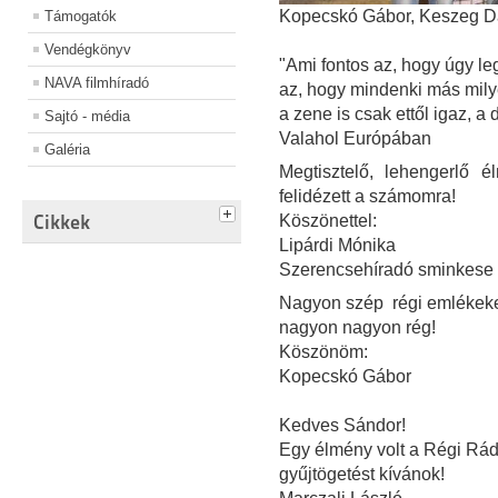
Kopecskó Gábor, Keszeg Dán
Támogatók
Vendégkönyv
"Ami fontos az, hogy úgy le
NAVA filmhíradó
az, hogy mindenki más mily
a zene is csak ettől igaz, a 
Sajtó - média
Valahol Európában
Galéria
Megtisztelő, lehengerlő
felidézett a számomra!
Cikkek
Köszönettel:
Lipárdi Mónika
Szerencsehíradó sminkese
Nagyon szép régi emlékeke
nagyon nagyon rég!
Köszönöm:
Kopecskó Gábor
Kedves Sándor!
Egy élmény volt a Régi Rád
gyűjtögetést kívánok!