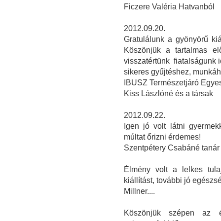
Ficzere Valéria Hatvanból
2012.09.20.
Gratulálunk a gyönyörű kiá
Köszönjük a tartalmas el
visszatértünk fiatalságunk 
sikeres gyűjtéshez, munká
IBUSZ Természetjáró Egyes
Kiss Lászlóné és a társak
2012.09.22.
Igen jó volt látni gyerme
múltat őrizni érdemes!
Szentpétery Csabáné tanár
Élmény volt a lelkes tul
kiállítást, további jó egészs
Millner....
Köszönjük szépen az é