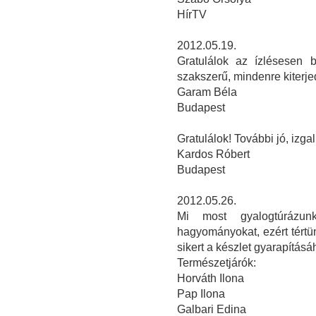
HírTV
2012.05.19.
Gratulálok az ízlésesen 
szakszerű, mindenre kiterj
Garam Béla
Budapest
Gratulálok! További jó, izga
Kardos Róbert
Budapest
2012.05.26.
Mi most gyalogtúrázunk
hagyományokat, ezért tért
sikert a készlet gyarapításáh
Természetjárók:
Horváth Ilona
Pap Ilona
Galbari Edina