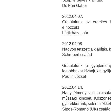
Szép, érdekes kiállítás.
Dr. Füri Gábor
2012.04.07.
Gratulálunk az érdekes k
elhozzuk!
Lőrik házaspár
2012.04.08
Nagyon tetszett a kiállítás, 
Schröberl család
Gratulálunk a gyűjtemén
legjobbakat kívánjuk a gyű
Paulin József
2012.04.14.
Nagy élmény volt, a csalá
műszaki kincset. Köszönet 
gyerekkorunk, sok emlékkel. 
Sipos-Romano (UK) család