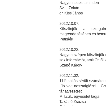
Nagyon tetszett minden
Sz.... Zoltán
dr. Kiss János
2012.10.07.
Köszönjük a szorgalm
megrendezésében és bemu
Petkáék
2012.10.22.
Nagyon szépen köszönjük ez
sok információt, amit Öntől 
Szabó Károly
2012.11.02.
11fő hallás sérült számára is
Jó volt nosztalgiázni... 
tárlatvezetést.
MHZSE egyesület tagjai
Takátné Zsuzsa