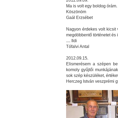
2012.09.09.
Ma is volt egy boldog órám
Köszönöm
Gaál Erzsébet
Nagyon érdekes volt kicsit
megdöbbentő történetet és 
.... Ildi
Tófalvi Antal
2012.09.15.
Elismerésem a szépen ber
komoly gyűjtői munkájának
sok szép készüléket, érték
Herczeg István veszprémi g