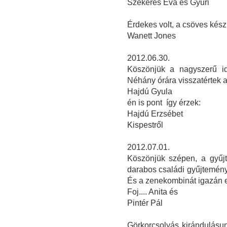
Szekeres Éva és Gyuri
Érdekes volt, a csöves kés
Wanett Jones
2012.06.30.
Köszönjük a nagyszerű id
Néhány órára visszatértek 
Hajdú Gyula
én is pont így érzek:
Hajdú Erzsébet
Kispestről
2012.07.01.
Köszönjük szépen, a gyűjt
darabos családi gyűjtemén
És a zenekombinát igazán 
Foj.... Anita és
Pintér Pál
Görkorcsolyás kirándulásu