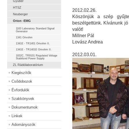
Gyuber
HTSZ
2012.02.26.
Neuberger
Köszönjük a szép gyűjtem
Orion -EMG
beszélgettünk. Kívánunk jó
valót!
1163 Laboratory Standard Signal
Generator
Millner Pál
1341 Orivohm
Lovász Andrea
1341E - TR1401 Orivohm II.
1341E - TR1401E Orivohm II.
2012.03.01.
1832C, TR9101 Regulated Voltage
Stabilized Power Supply
ZL Rádiólaboratórium
Kiegészítők
Csődobozok
Évfordulók
Szakkönyvek
Dokumentumok
Linkek
Adományozók