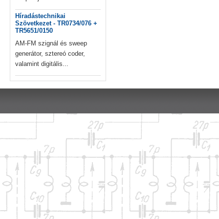
Híradástechnikai
Szövetkezet - TR0734/076 +
TR5651/0150
AM-FM szignál és sweep
generátor, sztereó coder,
valamint digitális...