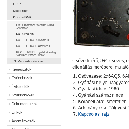
HTSZ
Neuberger
Orion -EMG
1163 Laboratory Standard Signal
Generator
1341 Orivohm
1341E - TR1401 Orivohm II.
1341E - TR1401E Orivohm II.
1832C, TR9101 Regulated Voltage
Stabilized Power Supply
Csővoltmérő, 3+1 csöves, eg
ZL Rádiólaboratórium
ellenállás mérésére, mutató
Kiegészítők
Csövezése: 2x6AQ5, 6A
Csődobozok
Gyártási helye: Magyaro
Évfordulók
Gyártási ideje: 1960.
Gyártási száma: nincs
Szakkönyvek
Korabeli ára: ismeretlen
Dokumentumok
Adományozta: Tölgyesi J
Linkek
Kapcsolási rajz
Adományozók