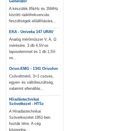
Generator
A készülék 85kHz és 35MHz
közötti rádiófrekvenciás
feszültségek előállítására...
EKA - Univeka 147 URAV
Analóg mérőműszer V, A, Ω
mérésére. 3 db 4,5V-os
laposelemmel és 1 db 1,5V-
os...
Orion-EMG - 1341 Orivohm
Csővoltmérő, 3+1 csöves,
egyen- és váltófeszültség,
valamint ellenállás...
Híradástechnikai
Szövetkezet - HTSz
A Híradástechnikai
Szövetkezetet 1951-ben
hozták létre. A cég
központja:...