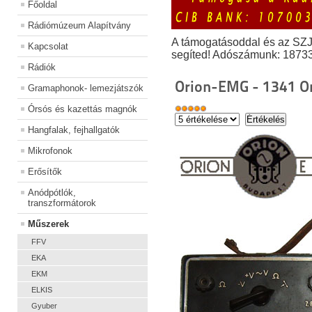
Főoldal
Rádiómúzeum Alapítvány
A támogatásoddal és az SZ
Kapcsolat
segíted! Adószámunk: 1873
Rádiók
Orion-EMG - 1341 O
Gramaphonok- lemezjátszók
Órsós és kazettás magnók
Hangfalak, fejhallgatók
Mikrofonok
Erősítők
Anódpótlók,
transzformátorok
Műszerek
FFV
EKA
EKM
ELKIS
Gyuber