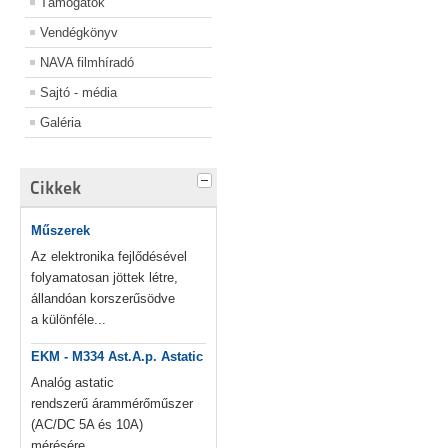
Támogatók
Vendégkönyv
NAVA filmhíradó
Sajtó - média
Galéria
Cikkek
Műszerek
Az elektronika fejlődésével
folyamatosan jöttek létre,
állandóan korszerűsödve
a különféle...
EKM - M334 Ast.A.p. Astatic
Analóg astatic
rendszerű árammérőműszer
(AC/DC 5A és 10A)
mérésére....