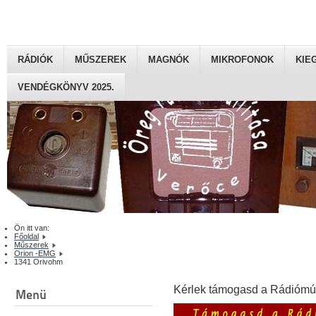
RÁDIÓK
MŰSZEREK
MAGNÓK
MIKROFONOK
KIE
VENDÉGKÖNYV 2025.
Ön itt van:
Főoldal
Műszerek
Orion -EMG
1341 Orivohm
Kérlek támogasd a Rádiómú
Menü