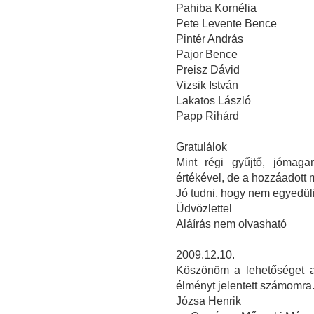
Pahiba Kornélia
Pete Levente Bence
Pintér András
Pajor Bence
Preisz Dávid
Vizsik István
Lakatos László
Papp Rihárd
Gratulálok
Mint régi gyűjtő, jómaga
értékével, de a hozzáadott
Jó tudni, hogy nem egyedüli
Üdvözlettel
Aláírás nem olvasható
2009.12.10.
Köszönöm a lehetőséget a 
élményt jelentett számomra
Józsa Henrik