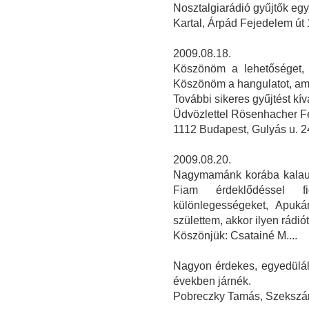
Nosztalgiarádió gyűjtők eg
Kartal, Árpád Fejedelem út 
2009.08.18.
Köszönöm a lehetőséget, 
Köszönöm a hangulatot, ami
További sikeres gyűjtést kí
Üdvözlettel Rösenhacher F
1112 Budapest, Gulyás u. 2
2009.08.20.
Nagymamánk korába kalauzo
Fiam érdeklődéssel f
különlegességeket, Apuká
születtem, akkor ilyen rádiót 
Köszönjük: Csatainé M....
Nagyon érdekes, egyedüláll
években járnék.
Pobreczky Tamás, Szekszá