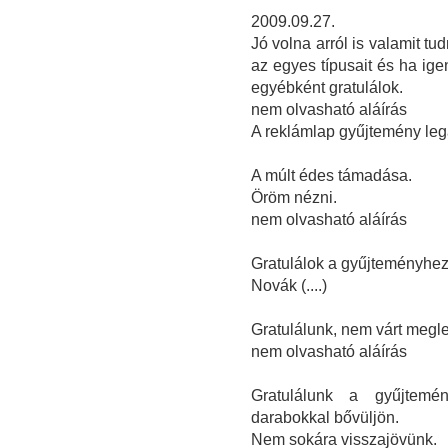
2009.09.27.
Jó volna arról is valamit tud
az egyes típusait és ha ige
egyébként gratulálok.
nem olvasható aláírás
A reklámlap gyűjtemény lega
A múlt édes támadása.
Öröm nézni.
nem olvasható aláírás
Gratulálok a gyűjteményhez
Novák (....)
Gratulálunk, nem várt megl
nem olvasható aláírás
Gratulálunk a gyűjtemé
darabokkal bővüljön.
Nem sokára visszajövünk.