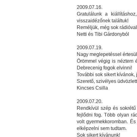
2009.07.16.
Gratulálunk a kiállításho
visszaidézőnek találtuk!
Reméljük, még sok rádióval 
Netti és Tibi Gárdonyból
2009.07.19.
Nagy meglepetéssel értesülte
Örömmel végig is néztem é
Debrecenig fogok elvinni!
További sok sikert kívánok,
Szerető, szivélyes üdvözlett
Kincses Csilla
2009.07.20.
Rendkívül szép és sokrétű k
fejlődni fog. Több olyan rá
volt gyermekkoromban. És 
elképzelni sem tudtam.
Sok sikert kívánunk!