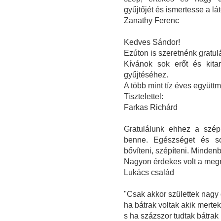
gyűjtőjét és ismertesse a l
Zanathy Ferenc
Kedves Sándor!
Ezúton is szeretnénk gratulál
Kívánok sok erőt és kita
gyűjtéséhez.
A több mint tíz éves együt
Tisztelettel:
Farkas Richárd
Gratulálunk ehhez a szép
benne. Egészséget és sok
bővíteni, szépíteni. Minden
Nagyon érdekes volt a megn
Lukács család
"Csak akkor születtek nagy
ha bátrak voltak akik mertek
s ha százszor tudtak bátrak 