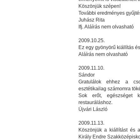
Köszönjük szépen!
További eredményes gyűjtés
Juhász Rita
Ifj. Aláírás nem olvasható
2009.10.25.
Ez egy gyönyörű kiállítás 
Aláírás nem olvasható
2009.11.10.
Sándor
Gratulálok ehhez a csod
esztétikailag számomra töké
Sok erőt, egészséget 
restauráláshoz.
Újvári László
2009.11.13.
Köszönjük a kiállítást és 
Király Endre Szakközépisko