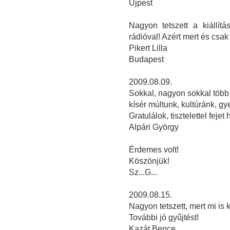
Újpest
Nagyon tetszett a kiállít
rádióval! Azért mert és csak
Pikert Lilla
Budapest
2009.08.09.
Sokkal, nagyon sokkal több 
kísér múltunk, kultúránk, g
Gratulálok, tisztelettel fejet 
Alpári György
Érdemes volt!
Köszönjük!
Sz...G...
2009.08.15.
Nagyon tetszett, mert mi is 
További jó gyűjtést!
Kazát Bence