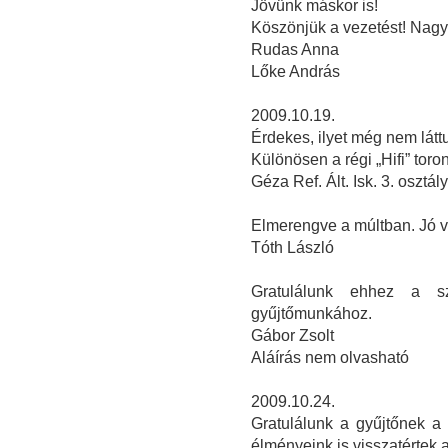
Jövünk máskor is!
Köszönjük a vezetést! Nagyo
Rudas Anna
Lőke András
2009.10.19.
Érdekes, ilyet még nem látt
Különösen a régi „Hifi” toron
Géza Ref. Ált. Isk. 3. osztál
Elmerengve a múltban. Jó v
Tóth László
Gratulálunk ehhez a sz
gyűjtőmunkához.
Gábor Zsolt
Aláírás nem olvasható
2009.10.24.
Gratulálunk a gyűjtőnek a 
élményeink is visszatértek a 