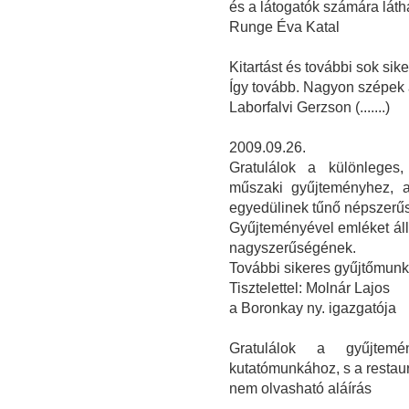
és a látogatók számára látha
Runge Éva Katal
Kitartást és további sok sike
Így tovább. Nagyon szépek a
Laborfalvi Gerzson (.......)
2009.09.26.
Gratulálok a különleges, 
műszaki gyűjteményhez, a
egyedülinek tűnő népszerűs
Gyűjteményével emléket állí
nagyszerűségének.
További sikeres gyűjtőmunk
Tisztelettel: Molnár Lajos
a Boronkay ny. igazgatója
Gratulálok a gyűjtemé
kutatómunkához, s a restau
nem olvasható aláírás