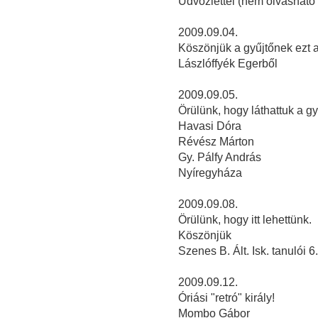
Üdvözlettel (nem olvasható 
2009.09.04.
Köszönjük a gyűjtőnek ezt a k
Lászlóffyék Egerből
2009.09.05.
Örülünk, hogy láthattuk a gy
Havasi Dóra
Révész Márton
Gy. Pálfy András
Nyíregyháza
2009.09.08.
Örülünk, hogy itt lehettünk.
Köszönjük
Szenes B. Ált. Isk. tanulói 6
2009.09.12.
Óriási "retró" király!
Mombo Gábor