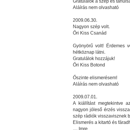
Gratulálok a szép és tanulsá
Aláírás nem olvasható
2009.06.30.
Nagyon szép volt.
Őri Kiss Csanád
Gyönyörű volt! Érdemes vo
hétköznap látni.
Gratulálok hozzájuk!
Őri Kiss Botond
Őszinte elismerésem!
Aláírás nem olvasható
2009.07.01.
A kiállítást megtekintve 
nagyon jóleső érzés vissza
szép rádiók visszavisznek 
Elismerés a kitartó és fárad
.... Imre