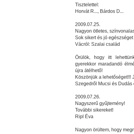
Tisztelettel:
Horvát R..., Bárdos D...
2009.07.25.
Nagyon ötletes, színvonalas 
Sok sikert és jó egészséget
Vácról: Szalai család
Örülök, hogy itt lehettün
gyerekkor maradandó élmén
újra átélhető!
Köszönjük a lehetőséget!!!
Szegedről Mucsi és Dudás 
2009.07.26.
Nagyszerű gyűjtemény!
További sikereket!
Ripl Éva
Nagyon örültem, hogy megnéz