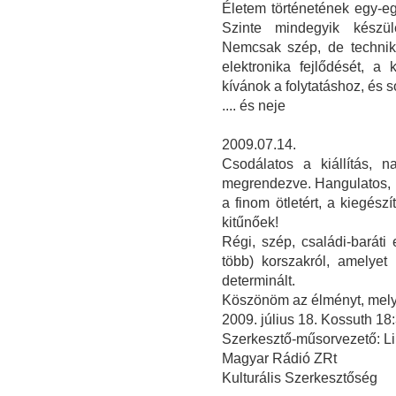
Életem történetének egy-egy
Szinte mindegyik készülé
Nemcsak szép, de technika
elektronika fejlődését, a
kívánok a folytatáshoz, és s
.... és neje
2009.07.14.
Csodálatos a kiállítás, n
megrendezve. Hangulatos, i
a finom ötletért, a kiegész
kitűnőek!
Régi, szép, családi-barát
több) korszakról, amelye
determinált.
Köszönöm az élményt, melye
2009. július 18. Kossuth 1
Szerkesztő-műsorvezető: Li
Magyar Rádió ZRt
Kulturális Szerkesztőség