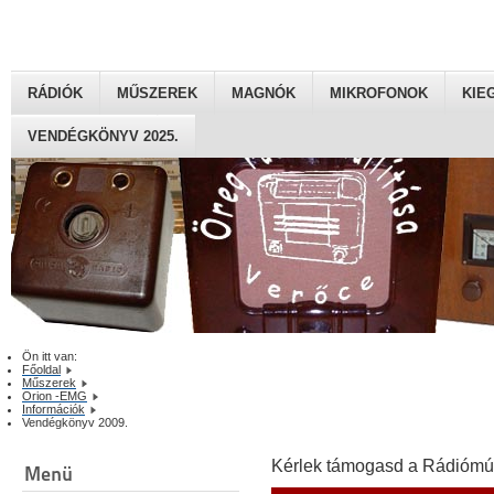
RÁDIÓK
MŰSZEREK
MAGNÓK
MIKROFONOK
KIE
VENDÉGKÖNYV 2025.
Ön itt van:
Főoldal
Műszerek
Orion -EMG
Információk
Vendégkönyv 2009.
Kérlek támogasd a Rádiómú
Menü