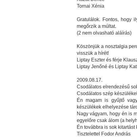
Tornai Xénia
Gratulálok. Fontos, hogy 
megőrzik a múltat.
(2 nem olvasható aláírás)
Köszönjük a nosztalgia perc
visszük a hírét!
Liptay Eszter és férje Klau
Liptay Jenőné és Liptay Ka
2009.08.17.
Csodálatos elrendezésű sok
Csodálatos szép készüléke
Én magam is gyűjtő vagy
készülékek elhelyezése tár
Nagy vágyam, hogy én is m
egyelőre csak álom (a helyh
Én továbbra is sok kitartást
Tisztelettel Fodor András