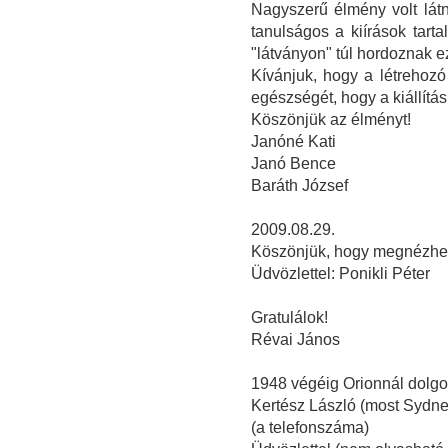
Nagyszerű élmény volt lát
tanulságos a kiírások tart
"látványon" túl hordoznak e
Kívánjuk, hogy a létrehozó
egészségét, hogy a kiállítá
Köszönjük az élményt!
Janóné Kati
Janó Bence
Baráth József
2009.08.29.
Köszönjük, hogy megnézhette
Üdvözlettel: Ponikli Péter
Gratulálok!
Révai János
1948 végéig Orionnál dolg
Kertész László (most Sydney
(a telefonszáma)