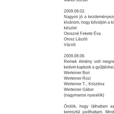
2009.08.02.
Nagyon jó a kezdeményezés
kívánom, hogy bővüljön a kiá
készlet
Oroszné Fekete Éva
Orosz László
Vácról
2009.08.06.
Remek élmény volt megnézn
kedvet kaptunk a gyűjtéshe
Werteiner Bori
Werteiner Rozi
Werteiner T... Krisztina
Werteiner Gábor
(nagymarosi nyaralók)
Örülök, hogy láthattam a
keresztül javíthattam. Min