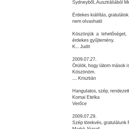
Sydneyből, Ausztráliából M
Érdekes kiállítás, gratulálok
nem olvasható
Köszönjük a lehetőséget,
érdekes gyűjtemény.
K... Judit
2009.07.27.
Örülök, hogy látom mások i
Köszönöm.
.... Krisztián
Hangulatos, szép, rendezett,
Komai Etelka
Verőce
2009.07.29.
Szép törekvés, gratulálunk 
Markó József