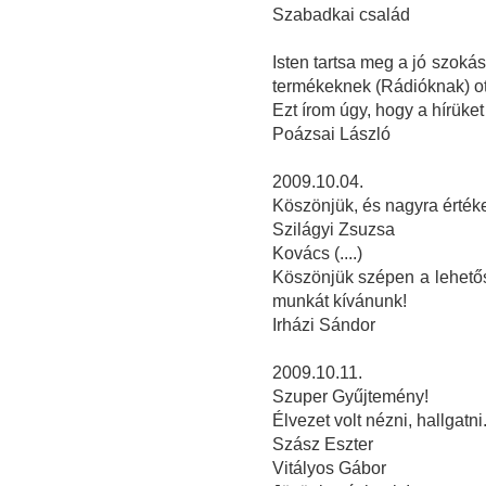
Szabadkai család
Isten tartsa meg a jó szoká
termékeknek (Rádióknak) ot
Ezt írom úgy, hogy a hírüket
Poázsai László
2009.10.04.
Köszönjük, és nagyra értékel
Szilágyi Zsuzsa
Kovács (....)
Köszönjük szépen a lehetősé
munkát kívánunk!
Irházi Sándor
2009.10.11.
Szuper Gyűjtemény!
Élvezet volt nézni, hallgatni
Szász Eszter
Vitályos Gábor