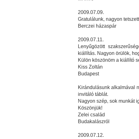
2009.07.09.
Gratulálunk, nagyon tetszett 
Berczei házaspár
2009.07.11.
Lenyűgözött szakszerűség
kiállítás. Nagyon örülök, hog
Külön köszönöm a kiállító so
Kiss Zoltán
Budapest
Kirándulásunk alkalmával na
invitáló táblát.
Nagyon szép, sok munkát igé
Köszönjük!
Zelei család
Budakalászról
2009.07.12.