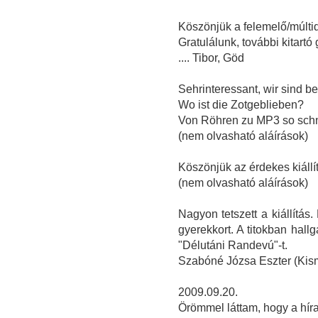
Köszönjük a felemelő/múltid
Gratulálunk, további kitart
.... Tibor, Göd
Sehrinteressant, wir sind b
Wo ist die Zotgeblieben?
Von Röhren zu MP3 so schn
(nem olvasható aláírások)
Köszönjük az érdekes kiállít
(nem olvasható aláírások)
Nagyon tetszett a kiállítás
gyerekkort. A titokban hall
"Délutáni Randevú"-t.
Szabóné Józsa Eszter (Kis
2009.09.20.
Örömmel láttam, hogy a hírad