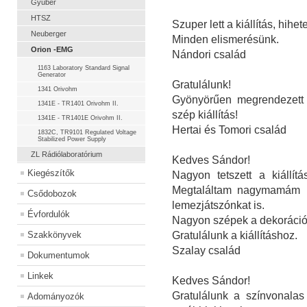
Gyuber
HTSZ
Szuper lett a kiállítás, hihe
Neuberger
Minden elismerésünk.
Orion -EMG
Nándori család
1163 Laboratory Standard Signal
Generator
Gratulálunk!
1341 Orivohm
Gyönyörűen megrendezett -
1341E - TR1401 Orivohm II.
szép kiállítás!
1341E - TR1401E Orivohm II.
Hertai és Tomori család
1832C, TR9101 Regulated Voltage
Stabilized Power Supply
ZL Rádiólaboratórium
Kedves Sándor!
Kiegészítők
Nagyon tetszett a kiállít
Megtaláltam nagymamám rá
Csődobozok
lemezjátszónkat is.
Évfordulók
Nagyon szépek a dekorációk
Szakkönyvek
Gratulálunk a kiállításhoz.
Szalay család
Dokumentumok
Linkek
Kedves Sándor!
Gratulálunk a színvonalas
Adományozók