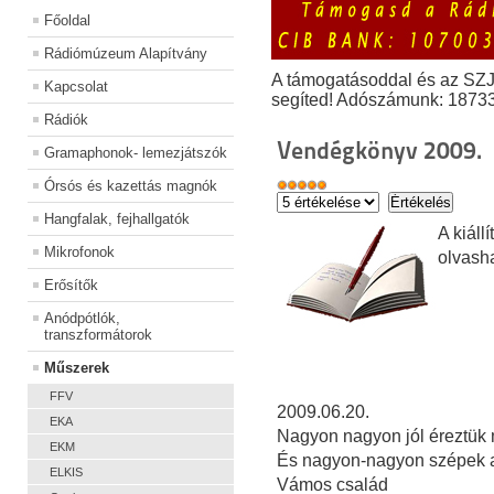
Főoldal
Rádiómúzeum Alapítvány
A támogatásoddal és az SZ
Kapcsolat
segíted! Adószámunk: 1873
Rádiók
Vendégkönyv 2009.
Gramaphonok- lemezjátszók
Órsós és kazettás magnók
Hangfalak, fejhallgatók
A kiál
Mikrofonok
olvash
Erősítők
Anódpótlók,
transzformátorok
Műszerek
FFV
2009.06.20.
EKA
Nagyon nagyon jól éreztük m
EKM
És nagyon-nagyon szépek a
ELKIS
Vámos család