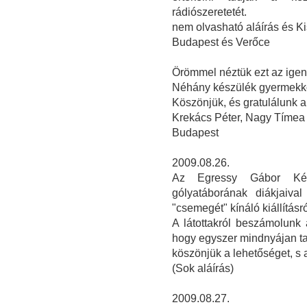
rádiószeretetét.
nem olvasható aláírás és Ki
Budapest és Verőce
Örömmel néztük ezt az igen s
Néhány készülék gyermekkor
Köszönjük, és gratulálunk 
Krekács Péter, Nagy Tímea
Budapest
2009.08.26.
Az Egressy Gábor Kétt
gólyatáborának diákjaiva
"csemegét" kínáló kiállításró
A látottakról beszámolunk 
hogy egyszer mindnyájan ta
köszönjük a lehetőséget, s 
(Sok aláírás)
2009.08.27.