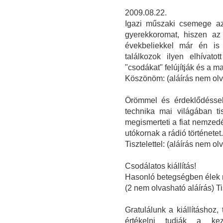
2009.08.22.
Igazi műszaki csemege az
gyerekkoromat, hiszen az 
évekbeliekkel már én is
találkozok ilyen elhívat
"csodákat" felújítják és a m
Köszönöm: (aláírás nem olv
Örömmel és érdeklődéssel 
technika mai világában tis
megismerteti a fiat nemzed
utókornak a rádió történetet.
Tisztelettel: (aláírás nem o
Csodálatos kiállítás!
Hasonló betegségben élek 
(2 nem olvasható aláírás) T
Gratulálunk a kiállításhoz,
értékelni tudják a ke