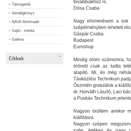
továbbiakhoz is.
Támogatók
Dósa Csaba
Vendégkönyv
Nagy elismerésem a sok m
NAVA filmhíradó
szépélményben lehetett rés
Sajtó - média
Gáspár Csaba
Galéria
Budapest
Euroshop
Cikkek
Mindig öröm számomra, ha e
örömöt csak az tudta teté
alapító. Mi, és még néhá
Távközlési Technikum padjai
Őszintén gratulálok a kiállít
dr. Horváth László, Laci bác
a Puskás Technikum jelenle
Nagyon örültem amikor m
kiállításra.
Nagyon szépen megszerve
szép, értékes és nagy da