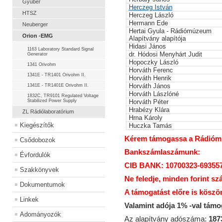
Gyuber
Herczeg István
HTSZ
Herczeg László
Hermann Ede
Neuberger
Hertai Gyula - Rádiómúzeum
Orion -EMG
Alapítvány alapítója
Hidasi János
1163 Laboratory Standard Signal
dr. Hódosi Menyhárt Judit
Generator
Hopoczky László
1341 Orivohm
Horváth Ferenc
1341E - TR1401 Orivohm II.
Horváth Henrik
Horváth János
1341E - TR1401E Orivohm II.
Horváth Lászlóné
1832C, TR9101 Regulated Voltage
Stabilized Power Supply
Horváth Péter
Hrabézy Klára
ZL Rádiólaboratórium
Hrna Károly
Kiegészítők
Huczka Tamás
Kérem támogassa a Rádiómúz
Csődobozok
Bankszámlaszámunk:
Évfordulók
CIB BANK: 10700323-69355
Szakkönyvek
Ne feledje, minden forint sz
Dokumentumok
A támogatást előre is köszö
Linkek
Valamint adója 1% -val tám
Adományozók
Az alapítvány adószáma:
187