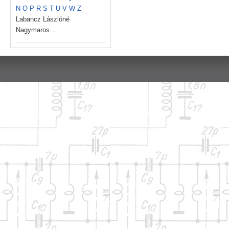
N
O
P
R
S
T
U
V
W
Z
Labancz Lászlóné
Nagymaros...