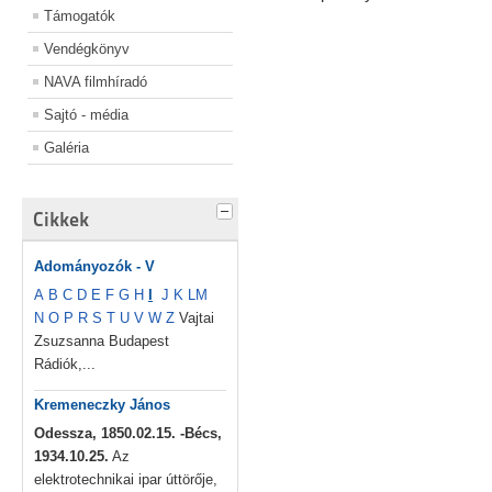
Támogatók
Vendégkönyv
NAVA filmhíradó
Sajtó - média
Galéria
Cikkek
Adományozók - V
A
B
C
D
E
F
G
H
I
J
K
L
M
N
O
P
R
S
T
U
V
W
Z
Vajtai
Zsuzsanna Budapest
Rádiók,...
Kremeneczky János
Odessza, 1850.02.15. -Bécs,
1934.10.25.
Az
elektrotechnikai ipar úttörője,