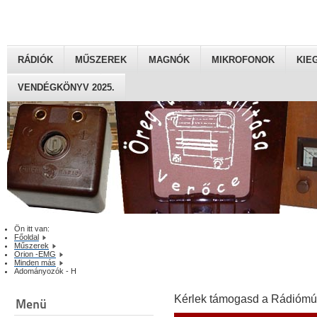
RÁDIÓK
MŰSZEREK
MAGNÓK
MIKROFONOK
KIE
VENDÉGKÖNYV 2025.
Ön itt van:
Főoldal
Műszerek
Orion -EMG
Minden más
Adományozók - H
Kérlek támogasd a Rádiómú
Menü