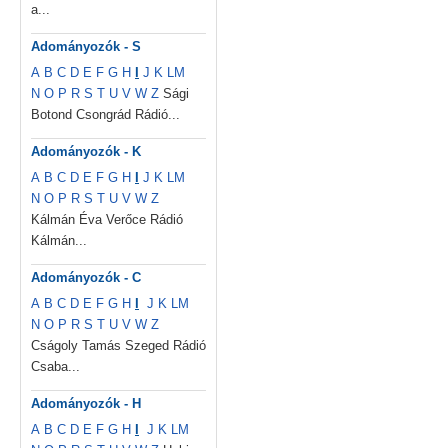
a...
Adományozók - S
A
B
C
D
E
F
G
H
I
J
K
L
M
N
O
P
R
S
T
U
V
W
Z
Sági
Botond Csongrád Rádió...
Adományozók - K
A
B
C
D
E
F
G
H
I
J
K
L
M
N
O
P
R
S
T
U
V
W
Z
Kálmán Éva Verőce Rádió
Kálmán...
Adományozók - C
A
B
C
D
E
F
G
H
I
J
K
L
M
N
O
P
R
S
T
U
V
W
Z
Cságoly Tamás Szeged Rádió
Csaba...
Adományozók - H
A
B
C
D
E
F
G
H
I
J
K
L
M