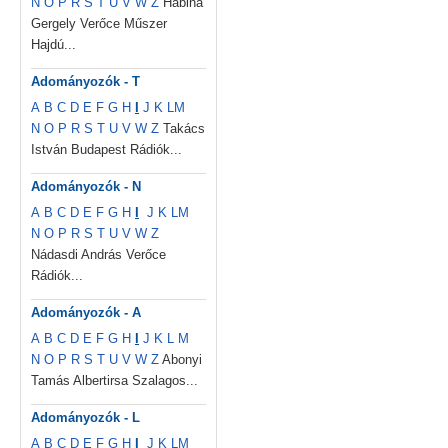
N
O
P
R
S
T
U
V
W
Z
Habina
Gergely Verőce Műszer
Hajdú...
Adományozók - T
A
B
C
D
E
F
G
H
I
J
K
L
M
N
O
P
R
S
T
U
V
W
Z
Takács
István Budapest Rádiók...
Adományozók - N
A
B
C
D
E
F
G
H
I
J
K
L
M
N
O
P
R
S
T
U
V
W
Z
Nádasdi András Verőce
Rádiók...
Adományozók - A
A
B
C
D
E
F
G
H
I
J
K
L
M
N
O
P
R
S
T
U
V
W
Z
Abonyi
Tamás Albertirsa Szalagos...
Adományozók - L
A
B
C
D
E
F
G
H
I
J
K
L
M