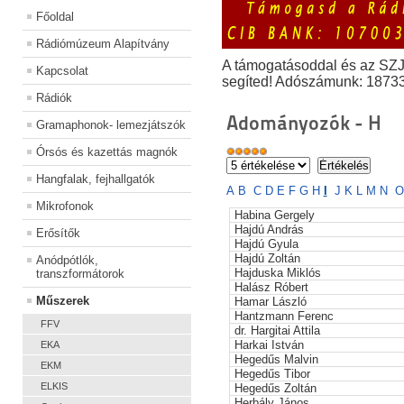
Főoldal
Rádiómúzeum Alapítvány
A támogatásoddal és az SZ
Kapcsolat
segíted! Adószámunk: 1873
Rádiók
Adományozók - H
Gramaphonok- lemezjátszók
Órsós és kazettás magnók
Hangfalak, fejhallgatók
A
B
C
D
E
F
G
H
I
J
K
L
M
N
O
Mikrofonok
Habina Gergely
Hajdú András
Erősítők
Hajdú Gyula
Hajdú Zoltán
Anódpótlók,
Hajduska Miklós
transzformátorok
Halász Róbert
Műszerek
Hamar László
Hantzmann Ferenc
FFV
dr. Hargitai Attila
Harkai István
EKA
Hegedűs Malvin
EKM
Hegedűs Tibor
ELKIS
Hegedűs Zoltán
Herbály János