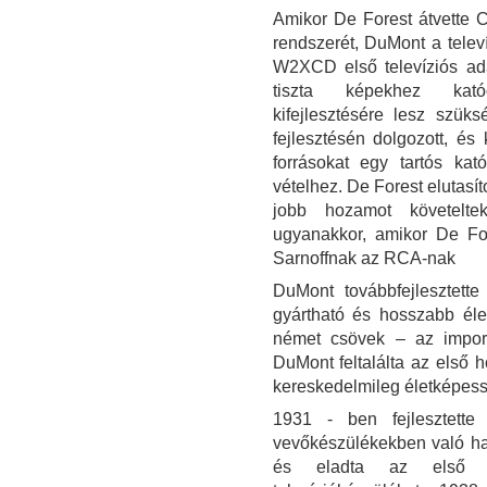
Amikor De Forest átvette C
rendszerét, DuMont a televí
W2XCD első televíziós ad
tiszta képekhez kató
kifejlesztésére lesz szük
fejlesztésén dolgozott, é
forrásokat egy tartós kat
vételhez. De Forest elutasít
jobb hozamot követelte
ugyanakkor, amikor De For
Sarnoffnak az RCA-nak
DuMont továbbfejlesztett
gyártható és hosszabb éle
német csövek – az importá
DuMont feltalálta az első 
kereskedelmileg életképessé 
1931 - ben fejlesztette 
vevőkészülékekben való has
és eladta az első ke