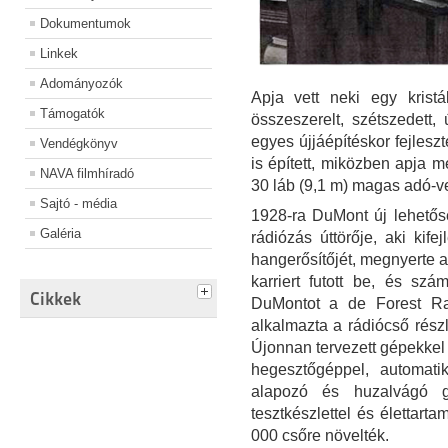
Dokumentumok
Linkek
Adományozók
Apja vett neki egy kristá
Támogatók
összeszerelt, szétszedett, 
egyes újjáépítéskor fejlesz
Vendégkönyv
is épített, miközben apja 
NAVA filmhíradó
30 láb (9,1 m) magas adó-vev
Sajtó - média
1928-ra DuMont új lehetősé
Galéria
rádiózás úttörője, aki kife
hangerősítőjét, megnyerte a
karriert futott be, és szám
Cikkek
DuMontot a de Forest R
alkalmazta a rádiócső rész
Újonnan tervezett gépekkel 
hegesztőgéppel, automati
alapozó és huzalvágó g
tesztkészlettel és élettart
000 csőre növelték.