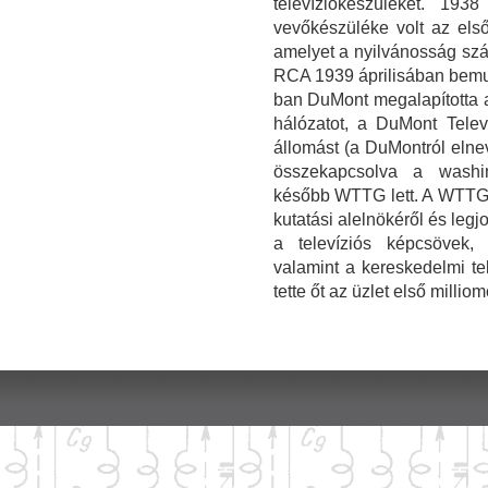
televíziókészüléket. 193
vevőkészüléke volt az első 
amelyet a nyilvánosság szá
RCA 1939 áprilisában bemuta
ban DuMont megalapította a
hálózatot, a DuMont Tele
állomást (a DuMontról eln
összekapcsolva a washi
később WTTG lett. A WTTG-
kutatási alelnökéről és legj
a televíziós képcsövek, 
valamint a kereskedelmi te
tette őt az üzlet első millio