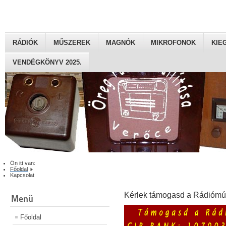
RÁDIÓK
MŰSZEREK
MAGNÓK
MIKROFONOK
KIE
VENDÉGKÖNYV 2025.
Ön itt van:
Főoldal
Kapcsolat
Kérlek támogasd a Rádiómú
Menü
Főoldal