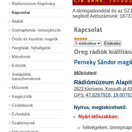
Rádiómúzeum Alapítvány
A támogatásoddal és az SZ
Kapcsolat
segíted! Adószámunk: 1873
Rádiók
Kapcsolat
Gramaphonok- lemezjátszók
Órsós és kazettás magnók
Hangfalak, fejhallgatók
Öreg rádiók kiállít
Mikrofonok
Perneky Sándor mag
Erősítők
Működteti:
Anódpótlók,
transzformátorok
Rádiómúzeum Alapí
Műszerek
2623 Kismaros, Kossuth út 43
47.8267916, 19.0076
GPS:
Kiegészítők
Csődobozok
Nyitva, megtekinthető:
Évfordulók
Nyári időszakban:
Szakkönyvek
hétvégeken, ünnepnapo
Dokumentumok