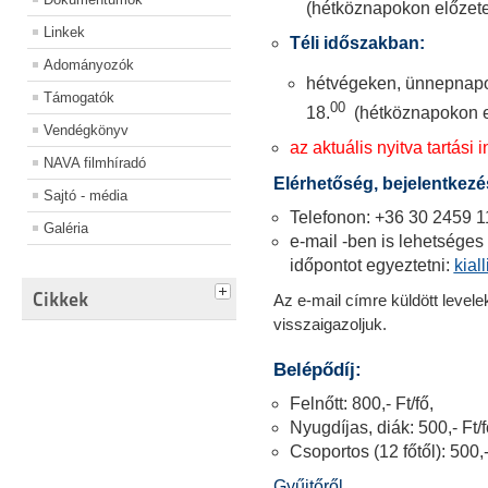
(hétköznapokon előzete
Linkek
Téli időszakban:
Adományozók
hétvégeken, ünnepnapo
Támogatók
00
18.
(hétköznapokon e
Vendégkönyv
az aktuális nyitva tartási i
NAVA filmhíradó
Elérhetőség, bejelentkezé
Sajtó - média
Telefonon: +36 30 2459 1
Galéria
e-mail -ben is lehetséges 
időpontot egyeztetni:
kia
Cikkek
Az e-mail címre küldött level
visszaigazoljuk.
Belépődíj:
Felnőtt: 800,- Ft/fő,
Nyugdíjas, diák: 500,- Ft/f
Csoportos (12 főtől): 500,-
Gyűjtőről