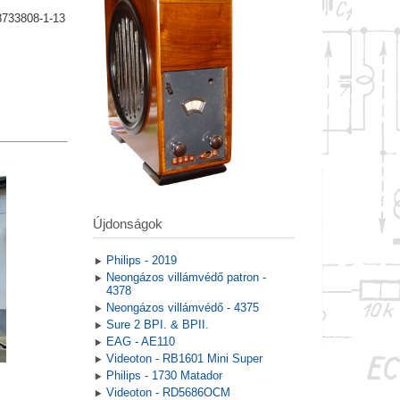
8733808-1-13
Újdonságok
Philips - 2019
Neongázos villámvédő patron -
4378
Neongázos villámvédő - 4375
Sure 2 BPI. & BPII.
EAG - AE110
Videoton - RB1601 Mini Super
Philips - 1730 Matador
Videoton - RD5686OCM