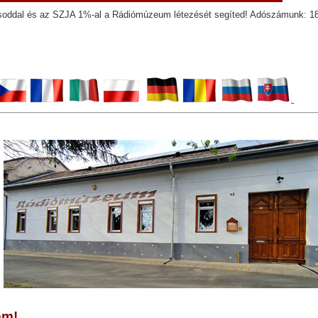
soddal és az SZJA 1%-al a Rádiómúzeum létezését segíted! Adószámunk: 1
em!