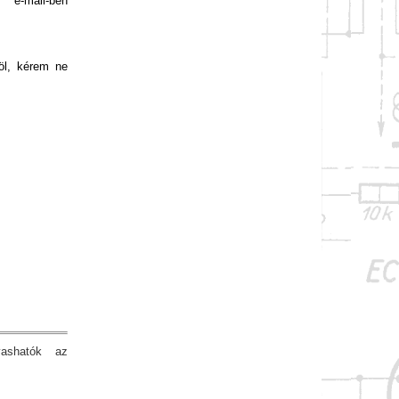
 e-mail-ben
öl, kérem ne
vashatók az