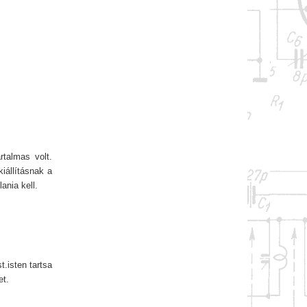
rtalmas volt.
iállításnak a
ania kell.
.isten tartsa
et.