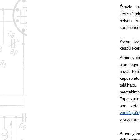
Évekig ra
készülékek
helyén. A
kontinense
Kérem bön
készülékek
Amennyiben
előre egye
hazai tör
kapcsolatos
található
megtekinth
Tapasztala
sors vete
vendégkö
visszatérne
Amennyiben