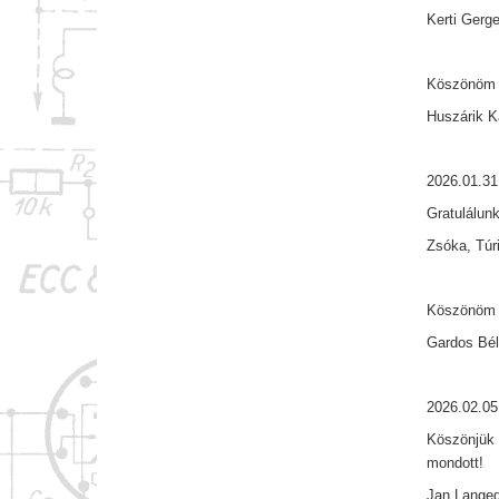
Kerti Gerg
Köszönöm s
Huszárik 
2026.01.31
Gratulálunk
Zsóka, Túri
Köszönöm 
Gardos Bél
2026.02.05
Köszönjük 
mondott!
Jan Lange