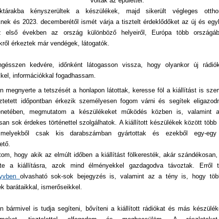
voltak az épülettel.
ktárakba kényszerültek a készülékek, majd sikerült végleges ottho
nek és 2023. decemberétől ismét várja a tisztelt érdeklődőket az új és eg
z első években az ország különböző helyeiről, Európa több országáb
kről érkeztek már vendégek, látogatók.
gésszen kedvére, időnként látogasson vissza, hogy olyankor új rádi
kel, információkkal fogadhassam.
 megnyerte a tetszését a honlapon látottak, keresse föl a kiállítást is sz
ztetett időpontban érkezik személyesen fogom várni és segítek eligazod
ténetében, megmutatom a készülékeket működés közben is, valamint a
an sok érdekes történettel szolgálhatok. A kiállított készülékek között több
, melyekből csak kis darabszámban gyártottak és ezekből egy-egy 
ető.
tom, hogy akik az elmúlt időben a kiállítást fölkeresték, akár szándékosan
tte a kiállításra, azok mind élményekkel gazdagodva távoztak. Erről 
nyvben
olvasható sok-sok bejegyzés is, valamint az a tény is, hogy töb
k barátaikkal, ismerőseikkel.
 bármivel is tudja segíteni, bővíteni a kiállított rádiókat és más készülék