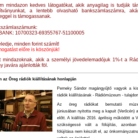
m mindazon kedves látogatókat, akik anyagilag is tudják tá
ítványunkat, a lentebb olvasható bankszámlaszámra, aká
eggel is támogassanak.
kszámlaszámunk:
BANK: 10700323-69355767-51100005
ledje, minden forint számít!
mogatást előre is köszönjük!
t mindazoknak, akik a személyi jövedelemadójuk 1%-t a R
y javára ajánlották föl.
 az Öreg rádiók kiállításának honlapján
Perneky Sándor magángyűjtő vagyok a ki
rádiók kiállításának - Rádiómúzeum - tulajdo
Az öreg rádiókat bemutató múz
júniusában nyitotta meg a kapuit (Verőcén) 
előtt. A kiállítás 2016. áprilisig működött a
szükségessé vált a fölújítás, azonban
fölújítása nem készült el, az önkormányzatn