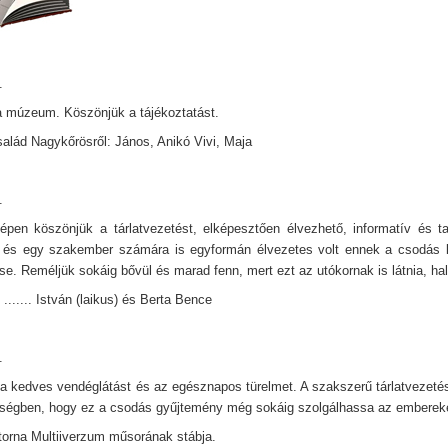
.
 múzeum. Köszönjük a tájékoztatást.
lád Nagykőrösről: János, Anikó Vivi, Maja
.
pen köszönjük a tárlatvezetést, elképesztően élvezhető, informatív és ta
 és egy szakember számára is egyformán élvezetes volt ennek a csodás k
e. Reméljük sokáig bővül és marad fenn, mert ezt az utókornak is látnia, hall
....... István (laikus) és Berta Bence
.
a kedves vendéglátást és az egésznapos türelmet. A szakszerű tárlatvezetést
égben, hogy ez a csodás gyűjtemény még sokáig szolgálhassa az emberek
orna Multiiverzum műsorának stábja.