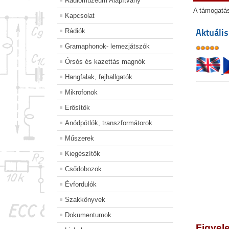
Rádiómúzeum Alapítvány
A támogatá
Kapcsolat
Rádiók
Aktuális
Gramaphonok- lemezjátszók
Órsós és kazettás magnók
Hangfalak, fejhallgatók
Mikrofonok
Erősítők
Anódpótlók, transzformátorok
Műszerek
Kiegészítők
Csődobozok
Évfordulók
Szakkönyvek
Dokumentumok
Figyel