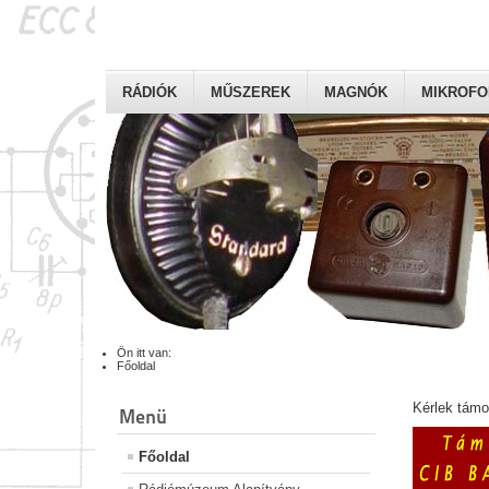
RÁDIÓK
MŰSZEREK
MAGNÓK
MIKROF
Ön itt van:
Főoldal
Kérlek tám
Menü
Főoldal