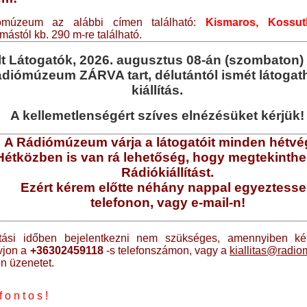
múzeum az alábbi címen található:
Kismaros, Kossut
mástól kb. 290 m-re található.
lt Látogatók, 2026. augusztus 08-án (szombaton) d
diómúzeum ZÁRVA tart, délutántól ismét látogat
kiállítás.
A kellemetlenségért szíves elnézésüket kérjük!
A Rádiómúzeum várja a látogatóit minden hétvé
Hétközben is van rá lehetőség, hogy megtekinthe
Rádiókiállítást.
Ezért kérem előtte néhány nappal egyeztess
telefonon,
vagy e-mail-n!
artási időben bejelentkezni nem szükséges, amennyiben k
vjon a
+36302459118
-s telefonszámon, vagy a
kiallitas@radi
n üzenetet.
o n t o s !