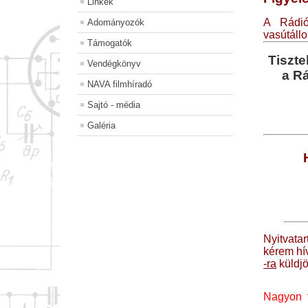
Linkek
A Rádió
Adományozók
vasútállo
Támogatók
Tiszte
Vendégkönyv
a Rá
NAVA filmhíradó
Sajtó - média
Galéria
Nyitvat
kérem hí
-ra
küldjö
Nagyon f 