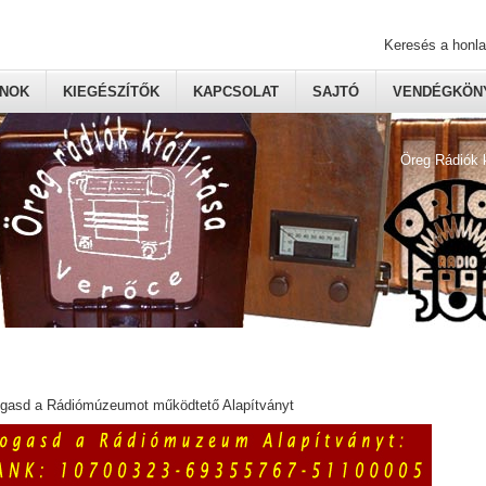
Keresés a honl
ONOK
KIEGÉSZÍTŐK
KAPCSOLAT
SAJTÓ
VENDÉGKÖNY
Öreg Rádiók 
ogasd a Rádiómúzeumot működtető Alapítványt