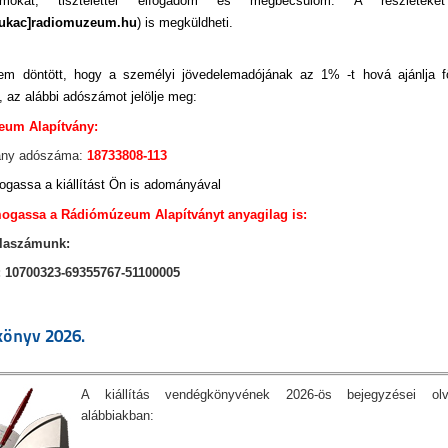
umokat, tisztelettel elfogadom és megbecsülöm. A részleteket
ukac]radiomuzeum.hu
) is megküldheti.
m döntött, hogy a személyi jövedelemadójának az 1% -t hová ajánlja f
, az alábbi adószámot jelölje meg:
um Alapítvány:
vány adószáma:
18733808-113
gassa a kiállítást Ön is adományával
ogassa a Rádiómúzeum Alapítványt anyagilag is:
laszámunk:
 10700323-69355767-51100005
önyv 2026.
A kiállítás vendégkönyvének 2026-ös bejegyzései ol
alábbiakban: