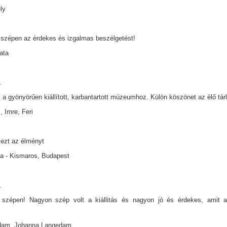
ely
zépen az érdekes és izgalmas beszélgetést!
Kata
.
 a gyönyörűen kiállított, karbantartott múzeumhoz. Külön köszönet az élő tárl
, Imre, Feri
ezt az élményt
a - Kismaros, Budapest
.
szépen! Nagyon szép volt a kiállitás és nagyon jó és érdekes, amit a 
dam, Johanna Langedam