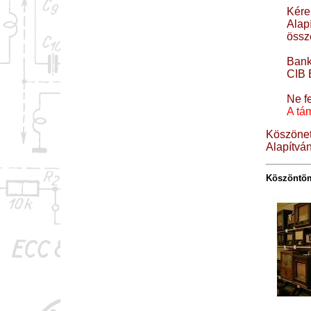
Kére
Alap
össz
Ban
CIB 
Ne fe
A tá
Köszöne
Alapítván
Kö
szöntöm