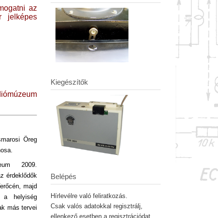
mogatni az
r jelképes
Kiegészítők
ádiómúzeum
smarosi Öreg
nosa.
eum 2009.
az érdeklődők
Belépés
 Verőcén, majd
Hírlevélre való feliratkozás.
 a helyiség
Csak valós adatokkal regisztrálj,
ak más tervei
ellenkező esetben a regisztrációdat