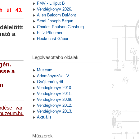
FMV - Lilliput B
Vendégkönyv 2026.
h út 43.
,
Allen Balcom DuMont
Semi Joseph Begun
élelőttt
Charles Paulson Ginsburg
Fritz Pfleumer
ható a
Heckenast Gábor
Legolvasottabb oldalak
gén.
Museum
sse a
Adományozók - V
Gyűjteményről
en
Vendégkönyv 2010.
Vendégkönyv 2011.
Vendégkönyv 2009.
Vendégkönyv 2012.
érdése van
Vendégkönyv 2013.
omuzeum.hu
Aktuális
Műszerek