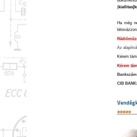
dokument
(
kiallitas
[
k
Ha még ne
tétovázzon
Rádiómúze
Az alapít
Kérem támo
Kérem tám
Bankszám
CIB BANK:
Vendégk