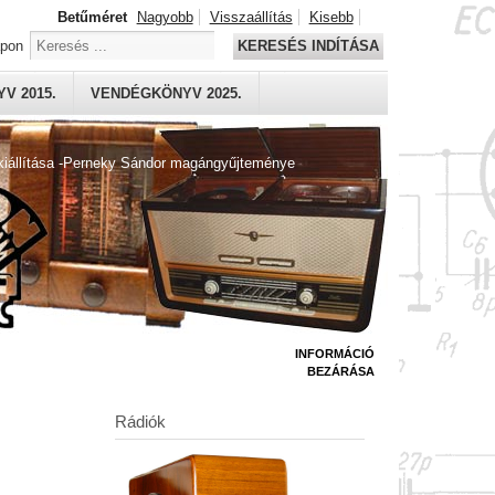
Betűméret
Nagyobb
Visszaállítás
Kisebb
apon
KERESÉS INDÍTÁSA
V 2015.
VENDÉGKÖNYV 2025.
kiállítása -Perneky Sándor magángyűjteménye
INFORMÁCIÓ
BEZÁRÁSA
Rádiók