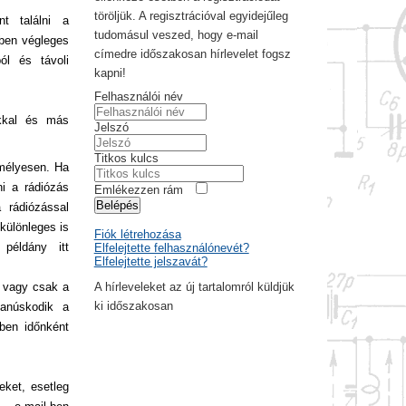
töröljük. A regisztrációval egyidejűleg
nt találni a
tudomásul veszed, hogy e-mail
yben végleges
címedre időszakosan hírlevelet fogsz
ól és távoli
kapni!
Felhasználói név
ókkal és más
Jelszó
Titkos kulcs
emélyesen. Ha
ni a rádiózás
Emlékezzen rám
Belépés
 rádiózással
 különleges is
Fiók létrehozása
példány itt
Elfelejtette felhasználónevét?
Elfelejtette jelszavát?
, vagy csak a
A hírleveleket az új tartalomról küldjük
ki időszakosan
tanúskodik a
ben időnként
eket, esetleg