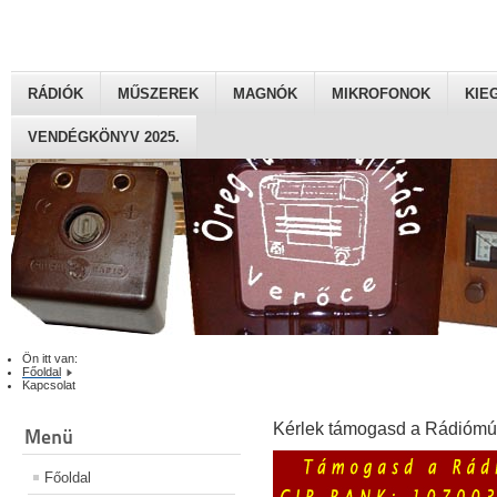
RÁDIÓK
MŰSZEREK
MAGNÓK
MIKROFONOK
KIE
VENDÉGKÖNYV 2025.
Ön itt van:
Főoldal
Kapcsolat
Kérlek támogasd a Rádiómú
Menü
Főoldal