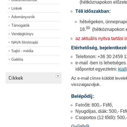
(hétköznapokon előzete
Linkek
Téli időszakban:
Adományozók
hétvégeken, ünnepnapo
Támogatók
00
18.
(hétköznapokon e
Vendégkönyv
az aktuális nyitva tartási i
NAVA filmhíradó
Elérhetőség, bejelentkezé
Sajtó - média
Telefonon: +36 30 2459 1
Galéria
e-mail -ben is lehetséges 
időpontot egyeztetni:
kia
Cikkek
Az e-mail címre küldött level
visszaigazoljuk.
Belépődíj:
Felnőtt: 800,- Ft/fő,
Nyugdíjas, diák: 500,- Ft/f
Csoportos (12 főtől): 500,-
Gyűjtőről