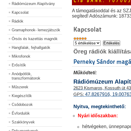
Rádiómúzeum Alapítvány
A támogatásoddal és az SZ
Kapcsolat
segíted! Adószámunk: 1873
Rádiók
Kapcsolat
Gramaphonok- lemezjátszók
Órsós és kazettás magnók
Hangfalak, fejhallgatók
Öreg rádiók kiállít
Mikrofonok
Perneky Sándor mag
Erősítők
Működteti:
Anódpótlók,
transzformátorok
Rádiómúzeum Alapí
Műszerek
2623 Kismaros, Kossuth út 43
47.8267916, 19.0076
GPS:
Kiegészítők
Csődobozok
Nyitva, megtekinthető:
Évfordulók
Nyári időszakban:
Szakkönyvek
hétvégeken, ünnepnapo
Dokumentumok