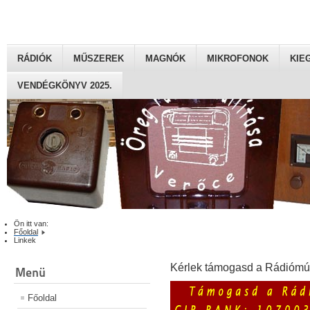
RÁDIÓK
MŰSZEREK
MAGNÓK
MIKROFONOK
KIE
VENDÉGKÖNYV 2025.
Ön itt van:
Főoldal
Linkek
Kérlek támogasd a Rádiómú
Menü
Főoldal