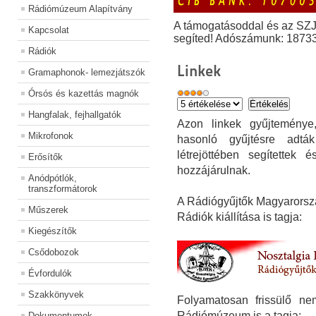
Rádiómúzeum Alapítvány
A támogatásoddal és az SZ
Kapcsolat
segíted! Adószámunk: 1873
Rádiók
Linkek
Gramaphonok- lemezjátszók
Órsós és kazettás magnók
Hangfalak, fejhallgatók
Azon linkek gyűjteménye
Mikrofonok
hasonló gyűjtésre adták
létrejöttében segítette
Erősítők
hozzájárulnak.
Anódpótlók,
transzformátorok
A Rádiógyűjtők Magyarorsz
Műszerek
Rádiók kiállítása is tagja:
Kiegészítők
Csődobozok
Évfordulók
Szakkönyvek
Folyamatosan frissülő ne
Rádiómúzeum is a tagja:
Dokumentumok