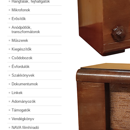
Hangfalak, fejhallgatók
Mikrofonok
Erősítők
Anódpótlók,
transzformátorok
Műszerek
Kiegészítők
Csődobozok
Évfordulók
Szakkönyvek
Dokumentumok
Linkek
Adományozók
Támogatók
Vendégkönyv
NAVA filmhíradó