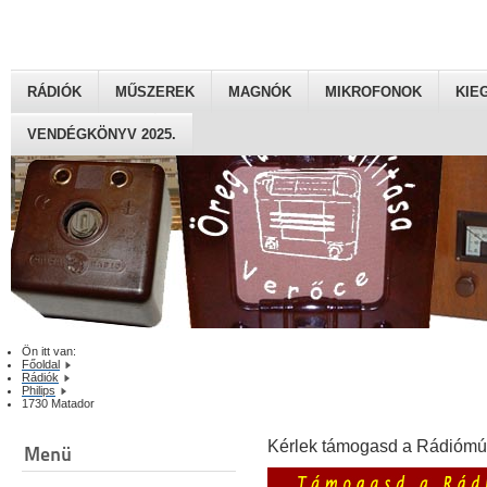
RÁDIÓK
MŰSZEREK
MAGNÓK
MIKROFONOK
KIE
VENDÉGKÖNYV 2025.
Ön itt van:
Főoldal
Rádiók
Philips
1730 Matador
Kérlek támogasd a Rádiómú
Menü