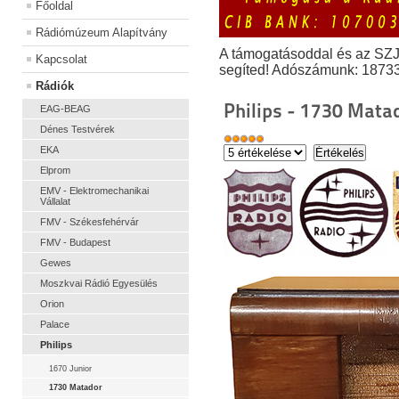
Főoldal
Rádiómúzeum Alapítvány
A támogatásoddal és az SZ
Kapcsolat
segíted! Adószámunk: 1873
Rádiók
Philips - 1730 Mata
EAG-BEAG
Dénes Testvérek
EKA
Elprom
EMV - Elektromechanikai
Vállalat
FMV - Székesfehérvár
FMV - Budapest
Gewes
Moszkvai Rádió Egyesülés
Orion
Palace
Philips
1670 Junior
1730 Matador