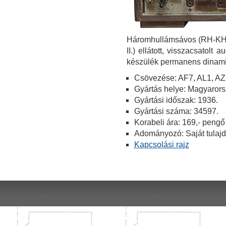
Háromhullámsávos (RH-KH-H
II.) ellátott, visszacsatol
készülék permanens dinami
Csövezése: AF7, AL1, AZ
Gyártás helye: Magyaror
Gyártási időszak: 1936.
Gyártási száma: 34597.
Korabeli ára: 169,- pengő
Adományozó: Saját tulaj
Kapcsolási rajz