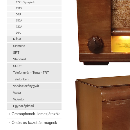
1791 Olympia U
2515
56U
650A
720A
96A
RÁVA
Siemens
SRT
Standard
SURE
Telefongyár - Terta - TRT
Telefunken
Vadásztölténygyár
Vatea
Videoton
Egyedi építésű
Gramaphonok- lemezjátszók
Órsós és kazettás magnók