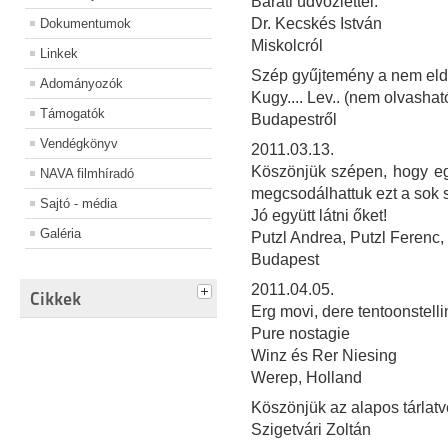
Baráti üdvözlettel:
Dr. Kecskés István
Dokumentumok
Miskolcról
Linkek
Szép gyűjtemény a nem eld
Adományozók
Kugy.... Lev.. (nem olvashat
Támogatók
Budapestről
Vendégkönyv
2011.03.13.
Köszönjük szépen, hogy egy
NAVA filmhíradó
megcsodálhattuk ezt a sok 
Sajtó - média
Jó együtt látni őket!
Galéria
Putzl Andrea, Putzl Ferenc,
Budapest
2011.04.05.
Cikkek
Erg movi, dere tentoonstelli
Pure nostagie
Winz és Rer Niesing
Werep, Holland
Köszönjük az alapos tárlatv
Szigetvári Zoltán