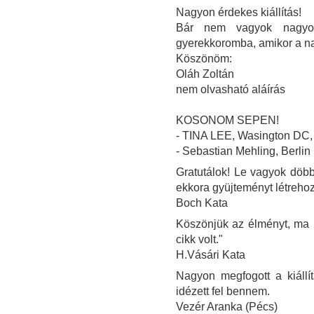
Nagyon érdekes kiállítás!
Bár nem vagyok nagyon
gyerekkoromba, amikor a n
Köszönöm:
Oláh Zoltán
nem olvasható aláírás
KOSONOM SEPEN!
- TINA LEE, Wasington DC
- Sebastian Mehling, Berlin
Gratutálok! Le vagyok döbbe
ekkora gyüjteményt létrehoz
Boch Kata
Köszönjük az élményt, ma ú
cikk volt."
H.Vásári Kata
Nagyon megfogott a kiállí
idézett fel bennem.
Vezér Aranka (Pécs)