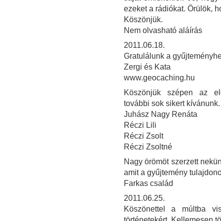
ezeket a rádiókat. Örülök, h
Köszönjük.
Nem olvasható aláírás
2011.06.18.
Gratulálunk a gyűjteményhez
Zergi és Kata
www.geocaching.hu
Köszönjük szépen az elő
további sok sikert kívánunk.
Juhász Nagy Renáta
Réczi Lili
Réczi Zsolt
Réczi Zsoltné
Nagy örömöt szerzett nekü
amit a gyűjtemény tulajdon
Farkas család
2011.06.25.
Köszönettel a múltba vi
történetekért. Kellemesen töl