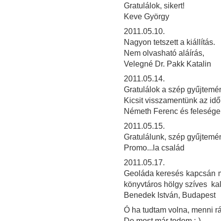
Gratulálok, sikert!
Keve György
2011.05.10.
Nagyon tetszett a kiállítás.
Nem olvasható aláírás,
Velegné Dr. Pakk Katalin
2011.05.14.
Gratulálok a szép gyűjtemé
Kicsit visszamentünk az időb
Németh Ferenc és feleség
2011.05.15.
Gratulálunk, szép gyűjtemé
Promo...la család
2011.05.17.
Geoláda keresés kapcsán m
könyvtáros hölgy szíves ka
Benedek István, Budapest
Ó ha tudtam volna, menni rád
De most már todom :-)