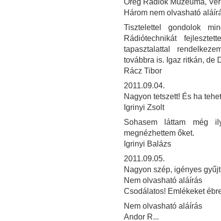
Öreg Rádiók Múzeuma, Verő
Három nem olvasható aláír
Tisztelettel gondolok m
Rádiótechnikát fejleszte
tapasztalattal rendelke
továbbra is. Igaz ritkán, de 
Rácz Tibor
2011.09.04.
Nagyon tetszett! És ha teh
Igrinyi Zsolt
Sohasem láttam még il
megnézhettem őket.
Igrinyi Balázs
2011.09.05.
Nagyon szép, igényes gyűjt
Nem olvasható aláírás
Csodálatos! Emlékeket ébres
Nem olvasható aláírás
Andor R...