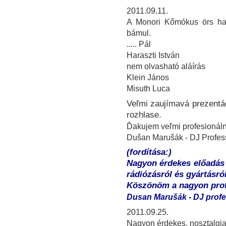
2011.09.11.
A Monori Kőmókus örs har
bámul.
..... Pál
Haraszti István
nem olvasható aláírás
Klein János
Misuth Luca
Veľmi zaujímavá prezentác
rozhlase.
Ďakujem veľmi profesionáln
Dušan Marušák - DJ Profess
(fordítása:)
Nagyon érdekes előadás 
rádiózásról és gyártásról
Köszönöm a nagyon profe
Dusan Marušák - DJ profe
2011.09.25.
Nagyon érdekes, nosztalgiaé