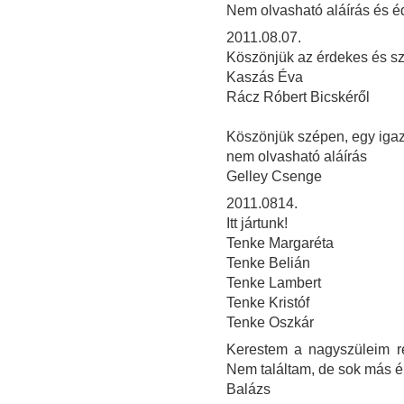
Nem olvasható aláírás és é
2011.08.07.
Köszönjük az érdekes és szép
Kaszás Éva
Rácz Róbert Bicskéről
Köszönjük szépen, egy igazi
nem olvasható aláírás
Gelley Csenge
2011.0814.
Itt jártunk!
Tenke Margaréta
Tenke Belián
Tenke Lambert
Tenke Kristóf
Tenke Oszkár
Kerestem a nagyszüleim ré
Nem találtam, de sok más 
Balázs