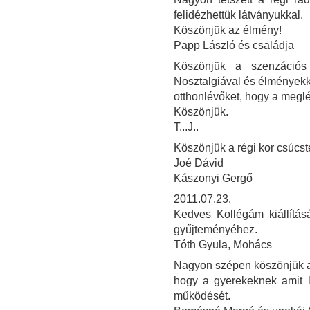
felidézhettük látványukkal.
Köszönjük az élmény!
Papp László és családja
Köszönjük a szenzációs 
Nosztalgiával és élményekke
otthonlévőket, hogy a meglé
Köszönjük.
T...J..
Köszönjük a régi kor csúcst
Joé Dávid
Kászonyi Gergő
2011.07.23.
Kedves Kollégám kiállítás
gyűjteményéhez.
Tóth Gyula, Mohács
Nagyon szépen köszönjük a ki
hogy a gyerekeknek amit l
működését.