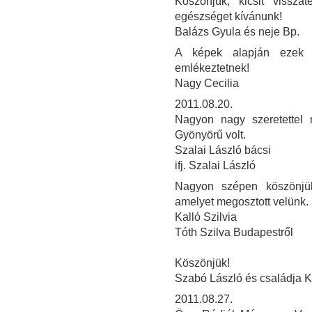
Köszönjük, kicsit vissza
egészséget kívánunk!
Balázs Gyula és neje Bp.
A képek alapján ezek 
emlékeztetnek!
Nagy Cecilia
2011.08.20.
Nagyon nagy szeretettel 
Gyönyörű volt.
Szalai László bácsi
ifj. Szalai László
Nagyon szépen köszönjük
amelyet megosztott velünk.
Kalló Szilvia
Tóth Szilva Budapestről
Köszönjük!
Szabó László és családja 
2011.08.27.