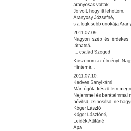
aranyosak voltak.
Jó volt, hogy itt lehettem.
Aranyosy Józsefné,
s a legkisebb unokája Aran
2011.07.09.
Nagyon szép és érdekes ki
láthatná.
.... család Szeged
Köszönöm az élményt. Nagy
Hinterné...
2011.07.10.
Kedves Sanyikám!
Már régóta készültem megnézn
Nejemmel és barátaimmal na
bővítsd, csinosítsd, ne hag
Kóger László
Kóger Lászlóné,
Leidék Attiláné
Apa