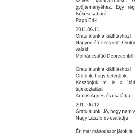
szíves "tárlatvezetést"
gyűjteményéhez. Egy rég
Békéscsabáról.
Papp Erik
2011.06.11.
Gratulálunk a kiállításhoz!
Nagyon érdekes volt. Örülün
valaki!
Molnár család Debrecenből
Gratulálunk a kiállításhoz!
Örülünk, hogy betértünk.
Köszönjük mi is a "tárla
tájékoztatást.
Ármos Ágnes és családja
2011.06.12.
Gratulálunk. Jó, hogy nem v
Nagy László és családja
Én már másodszor járok itt,