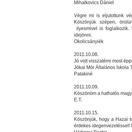
Mihalkovics Dániel
Végre mi is eljutottunk v
Köszönjük szépen, örülü
ilyesmivel is foglalkozik
idejönni.
Okolicsányiék
2011.10.08.
Jó volt visszatérni most ép
Jókai Mór Általános Iskola 
Patakiné
2011.10.09.
Köszönöm a hathatós magya
E.T.
2011.10.15.
Köszönjük, hogy a Hazai t
érdekes idegenvezetéssel! 