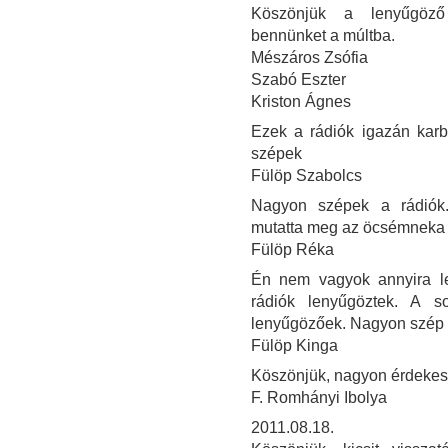
Köszönjük a lenyűgöző i
bennünket a múltba.
Mészáros Zsófia
Szabó Eszter
Kriston Ágnes
Ezek a rádiók igazán kar
szépek
Fülöp Szabolcs
Nagyon szépek a rádiók
mutatta meg az öcsémneka 
Fülöp Réka
Én nem vagyok annyira le
rádiók lenyűgöztek. A 
lenyűgözőek. Nagyon szép v
Fülöp Kinga
Köszönjük, nagyon érdekes 
F. Romhányi Ibolya
2011.08.18.