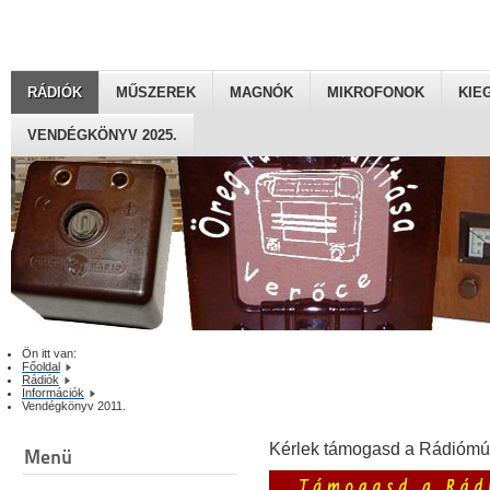
RÁDIÓK
MŰSZEREK
MAGNÓK
MIKROFONOK
KIE
VENDÉGKÖNYV 2025.
Ön itt van:
Főoldal
Rádiók
Információk
Vendégkönyv 2011.
Kérlek támogasd a Rádiómú
Menü