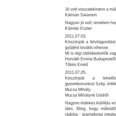
Jó volt visszatekinteni a múl
Kálmán Salamon
Nagyon jó volt, remélem ho
Kálmán Eszter
2011.07.03.
Köszönjük a felvilágosítás
gyűjtést tovább vihesse.
Mi is régi rádiókedvelők va
Horváth Emma Budapestről
Tőkés Enikő
2011.07.05.
Köszönjük a lehetősé
gyerekkorunkra! Szép, érték
Mucsa Mihály,
Mucsa Mihályné Gödről
Nagyon érdekes kiállítás vo
látni, főleg, hogy működ
rádióig - gramafonig megt