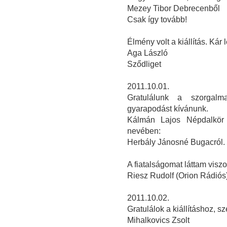
Mezey Tibor Debrecenből
Csak így tovább!
Élmény volt a kiállítás. Kár 
Aga László
Sződliget
2011.10.01.
Gratulálunk a szorgalm
gyarapodást kívánunk.
Kálmán Lajos Népdalkör 
nevében:
Herbály Jánosné Bugacról.
A fiatalságomat láttam visz
Riesz Rudolf (Orion Rádiós
2011.10.02.
Gratulálok a kiállításhoz, 
Mihalkovics Zsolt