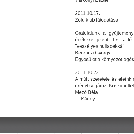
Várkonyi Eszter
2011.10.17.
Zöld klub látogatása
Gratulálunk a gyűjteményh
értékeket jelent.. És a f
"veszélyes hulladékká"
Berenczi György
Egyesület a környezet-egé
2011.10.22.
A múlt szeretete és elein
erényt sugároz. Köszönettel
Mező Béla
.... Károly