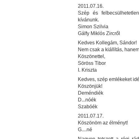
2011.07.16.
Szép és felbecsülhetetle
kívánunk.
Simon Szilvia
Gálfy Miklós Zircről
Kedves Kollegám, Sándor!
Nem csak a kiállítás, hanem
Köszönettel,
Söröss Tibor
I. Kriszta
Kedves, szép emlékeket idéző
Köszönjük!
Deméndiék
D...nóék
Szabóék
2011.07.17.
Köszönöm az élményt!
G....né
Nagyon tetszett a régi rád