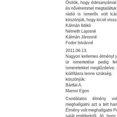
Örülök, hogy édesanyámat 
és nővéremmel megtaláltuk g
rádió is ismerős volt Icá
köszönjük, hogy kicsit vissz
Kálmán Ildikó
Németh Lajosné
Kálmán Jánosné
Fodor Istvánné
2011.06.13.
Nagyon kellemes élményt jel
úr ismertetése pedig fel
ismeretekkel megtűzdelve. 
kiállításra lenne szükség.
köszönjük:
Bártfai A.
Marosi Egon
Csodálatos élmény volt
meghallgatni azt a telt ha
Élmény volt meghallgatni Per
saját emlékekről. Jó, hog