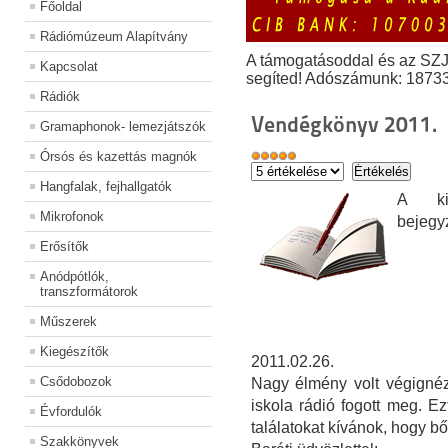
Főoldal
Rádiómúzeum Alapítvány
A támogatásoddal és az SZ
Kapcsolat
segíted! Adószámunk: 1873
Rádiók
Vendégkönyv 2011.
Gramaphonok- lemezjátszók
Órsós és kazettás magnók
Hangfalak, fejhallgatók
A kiá
Mikrofonok
bejegy
Erősítők
Anódpótlók,
transzformátorok
Műszerek
Kiegészítők
2011.02.26.
Csődobozok
Nagy élmény volt végignéz
iskola rádió fogott meg. E
Évfordulók
találatokat kívánok, hogy bő
Szakkönyvek