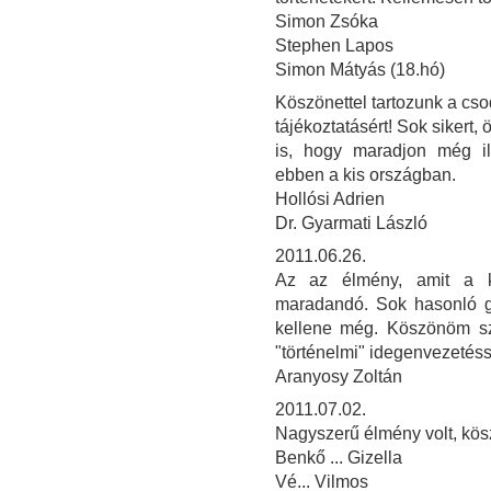
Simon Zsóka
Stephen Lapos
Simon Mátyás (18.hó)
Köszönettel tartozunk a cso
tájékoztatásért! Sok sikert,
is, hogy maradjon még i
ebben a kis országban.
Hollósi Adrien
Dr. Gyarmati László
2011.06.26.
Az az élmény, amit a ki
maradandó. Sok hasonló gy
kellene még. Köszönöm sz
"történelmi" idegenvezetéssel
Aranyosy Zoltán
2011.07.02.
Nagyszerű élmény volt, kös
Benkő ... Gizella
Vé... Vilmos