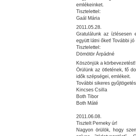
emlékeinket.
Tisztelettel:
Gaál Mária
2011.05.28.
Gratulálunk az ízlésesen e
együtt látni őket! További j
Tisztelettel:
Dömötör Árpádné
Köszönjük a körbevezetést!
Örülünk az ötletének, fő do
idők szépségei, emlékeit.
További sikeres gyűjtögetés
Kincses Csilla
Both Tibor
Both Máté
2011.06.08.
Tisztelt Perneky úr!
Nagyon örülök, hogy sze