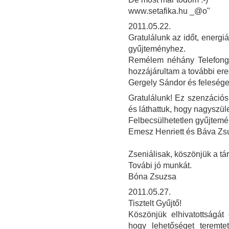
www.setafika.hu _@o"
2011.05.22.
Gratulálunk az időt, energi
gyűjteményhez.
Remélem néhány Telefongy
hozzájárultam a további e
Gergely Sándor és feleség
Gratulálunk! Ez szenzációs
és láthattuk, hogy nagyszül
Felbecsülhetetlen gyűjtemé
Emesz Henriett és Báva Z
Zseniálisak, köszönjük a tár
Továbi jó munkát.
Bóna Zsuzsa
2011.05.27.
Tisztelt Gyűjtő!
Köszönjük elhivatottságát
hogy lehetőséget teremtet