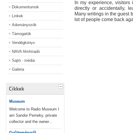
In my experience, visitor
Dokumentumok
directly or accidentally, l
Many writings in the guest bo
Linkek
lot of people come back agai
Adományozók
Támogatók
Vendégkönyv
NAVA filmhíradó
Sajtó - média
Galéria
Cikkek
Museum
Welcome to Radio Museum I
am Sandor Perneky, private
collector and the owner...
Gyűjteményről