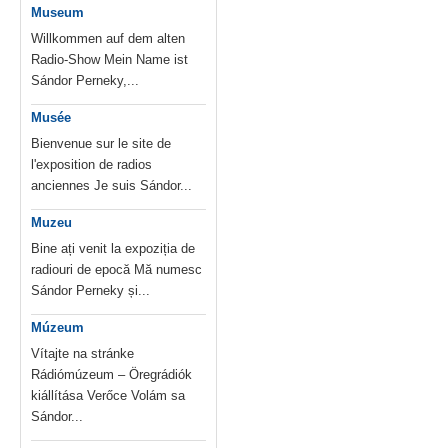
Museum
Willkommen auf dem alten
Radio-Show Mein Name ist
Sándor Perneky,...
Musée
Bienvenue sur le site de
l'exposition de radios
anciennes Je suis Sándor...
Muzeu
Bine ați venit la expoziția de
radiouri de epocă Mă numesc
Sándor Perneky și...
Múzeum
Vítajte na stránke
Rádiómúzeum – Öregrádiók
kiállítása Verőce Volám sa
Sándor...