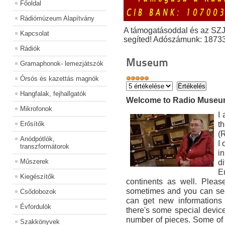
Főoldal
Rádiómúzeum Alapítvány
A támogatásoddal és az SZ
Kapcsolat
segíted! Adószámunk: 1873
Rádiók
Museum
Gramaphonok- lemezjátszók
Órsós és kazettás magnók
Hangfalak, fejhallgatók
Welcome to Radio Muse
Mikrofonok
I
t
Erősítők
(
Anódpótlók,
I
transzformátorok
i
Műszerek
di
E
Kiegészítők
continents as well. Pleas
sometimes and you can see
Csődobozok
can get new informations 
Évfordulók
there's some special devic
number of pieces. Some of
Szakkönyvek