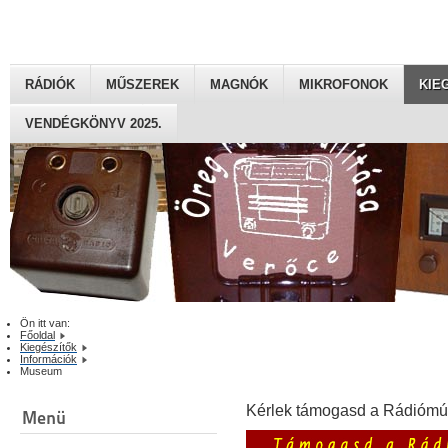
RÁDIÓK
MŰSZEREK
MAGNÓK
MIKROFONOK
KIE
VENDÉGKÖNYV 2025.
Ön itt van:
Főoldal
Kiegészítők
Információk
Museum
Kérlek támogasd a Rádiómú
Menü