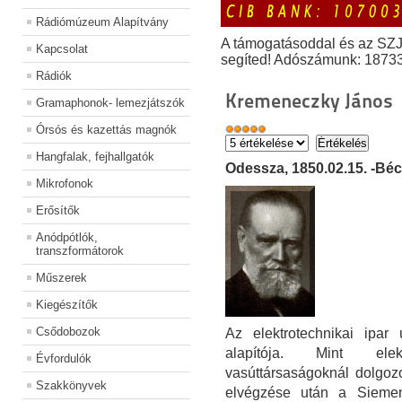
Rádiómúzeum Alapítvány
A támogatásoddal és az SZ
Kapcsolat
segíted! Adószámunk: 1873
Rádiók
Kremeneczky János
Gramaphonok- lemezjátszók
Órsós és kazettás magnók
Hangfalak, fejhallgatók
Odessza, 1850.02.15. -Béc
Mikrofonok
Erősítők
Anódpótlók,
transzformátorok
Műszerek
Kiegészítők
Csődobozok
Az elektrotechnikai ipar
alapítója. Mint elek
Évfordulók
vasúttársaságoknál dolgozo
Szakkönyvek
elvégzése után a Siemens