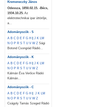
Kremeneczky János
Odessza, 1850.02.15. -Bécs,
1934.10.25.
Az
elektrotechnikai ipar úttörője,
a...
Adományozók - S
A
B
C
D
E
F
G
H
I
J
K
L
M
N
O
P
R
S
T
U
V
W
Z
Sági
Botond Csongrád Rádió...
Adományozók - K
A
B
C
D
E
F
G
H
I
J
K
L
M
N
O
P
R
S
T
U
V
W
Z
Kálmán Éva Verőce Rádió
Kálmán...
Adományozók - C
A
B
C
D
E
F
G
H
I
J
K
L
M
N
O
P
R
S
T
U
V
W
Z
Cságoly Tamás Szeged Rádió