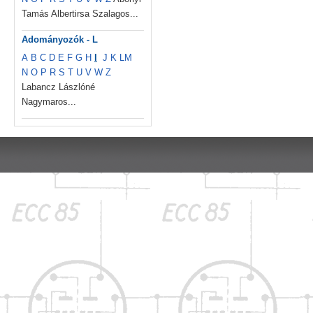
Tamás Albertirsa Szalagos...
Adományozók - L
A
B
C
D
E
F
G
H
I
J
K
L
M
N
O
P
R
S
T
U
V
W
Z
Labancz Lászlóné
Nagymaros...