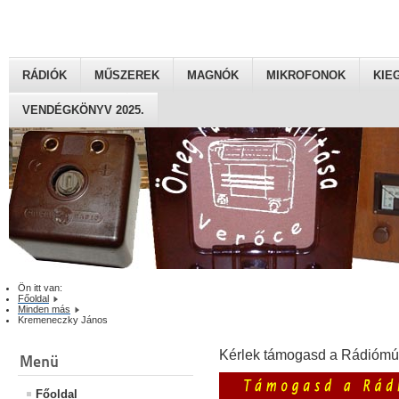
RÁDIÓK
MŰSZEREK
MAGNÓK
MIKROFONOK
KIE
VENDÉGKÖNYV 2025.
Ön itt van:
Főoldal
Minden más
Kremeneczky János
Kérlek támogasd a Rádiómú
Menü
Főoldal