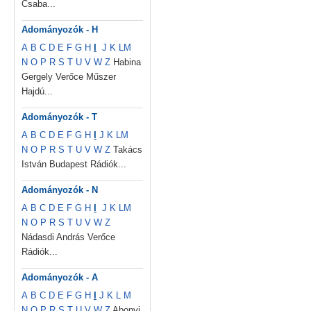
Csaba...
Adományozók - H
A
B
C
D
E
F
G
H
I
J
K
L
M
N
O
P
R
S
T
U
V
W
Z
Habina
Gergely Verőce Műszer
Hajdú...
Adományozók - T
A
B
C
D
E
F
G
H
I
J
K
L
M
N
O
P
R
S
T
U
V
W
Z
Takács
István Budapest Rádiók...
Adományozók - N
A
B
C
D
E
F
G
H
I
J
K
L
M
N
O
P
R
S
T
U
V
W
Z
Nádasdi András Verőce
Rádiók...
Adományozók - A
A
B
C
D
E
F
G
H
I
J
K
L
M
N
O
P
R
S
T
U
V
W
Z
Abonyi