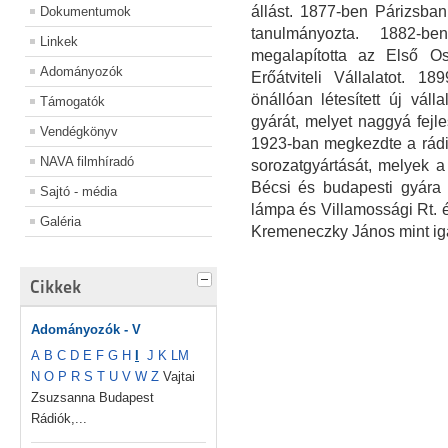
állást. 1877-ben Párizsban
Dokumentumok
tanulmányozta. 1882-b
Linkek
megalapította az Első Os
Adományozók
Erőátviteli Vállalatot. 1
önállóan létesített új váll
Támogatók
gyárát, melyet naggyá fejles
Vendégkönyv
1923-ban megkezdte a rádi
NAVA filmhíradó
sorozatgyártását, melyek a 
Bécsi és budapesti gyára 
Sajtó - média
lámpa és Villamossági Rt. 
Galéria
Kremeneczky János mint igaz
Cikkek
Adományozók - V
A
B
C
D
E
F
G
H
I
J
K
L
M
N
O
P
R
S
T
U
V
W
Z
Vajtai
Zsuzsanna Budapest
Rádiók,...