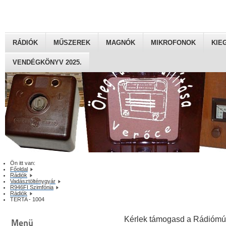
RÁDIÓK
MŰSZEREK
MAGNÓK
MIKROFONOK
KIE
VENDÉGKÖNYV 2025.
Ön itt van:
Főoldal
Rádiók
Vadásztölténygyár
R946FI Szimfónia
Rádiók
TERTA - 1004
Kérlek támogasd a Rádiómú
Menü