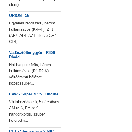
elem)...
ORION - 56
Egyenes rendszerű, három
hullámsávos (K-R-H), 2+1
(AF7, AL4, AZ1, illetve CF7,
CL4,...
Vadásztölténygyár - R856
Diadal
Hat hangoltkörös, három
hullámsávos (R1-R2-K),
váltóáramú hálózati
középszuper...
EAW - Super 7695E Undine
Váltakozóáramú, 5+2 csöves,
AM-re 6, FM-re 9
hangoltkörös, szuper
heterodin...
RFT - Sternradio - 5160C