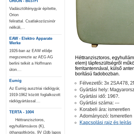
ORION - B037FI
Vadásztölténygyár építette,
Orion
felirattal. Csatlakozózsinór
nélküli,...
EAW - Elektro Apparate
Werke
1926-ban az EAW elődje
megszerezte az AEG AG
Héttranzisztoros, egyhullám
elem) tápfeszültségről műk
berlini telkét a Hoffmann
ferritantennával, külső ant
úton....
borítású fadobozban.
Eumig
3x 2SA478, 2
Félvezetői:
Az Eumig ausztriai rádiógyár,
Gyártási hely: Magyarors
1919-1962 között foglalkozott
Gyártási idő: 196?.
rádiógyártással....
Gyártási száma: ---
Korabeli ára: ismeretlen
TERTA - 1004
Adományozó: Ismeretlen
Héttranzisztoros,
Kapcsolási rajz és leírás
egyhullámsávos (K),
öthangoltkörös, 9V (2db lapos