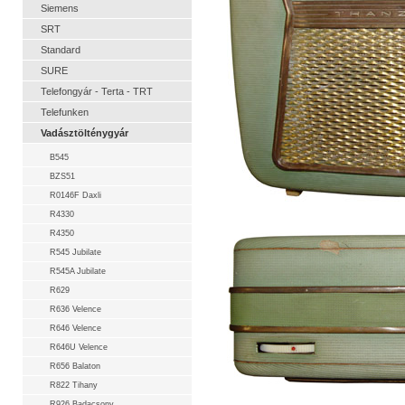
Siemens
SRT
Standard
SURE
Telefongyár - Terta - TRT
Telefunken
Vadásztölténygyár
B545
BZS51
R0146F Daxli
R4330
R4350
R545 Jubilate
R545A Jubilate
R629
R636 Velence
R646 Velence
R646U Velence
R656 Balaton
R822 Tihany
R926 Badacsony