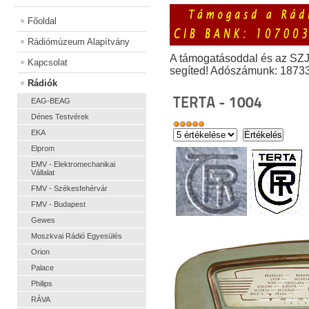
Főoldal
Rádiómúzeum Alapítvány
A támogatásoddal és az SZ
Kapcsolat
segíted! Adószámunk: 1873
Rádiók
TERTA - 1004
EAG-BEAG
Dénes Testvérek
EKA
Elprom
EMV - Elektromechanikai
Vállalat
FMV - Székesfehérvár
FMV - Budapest
Gewes
Moszkvai Rádió Egyesülés
Orion
Palace
Philips
RÁVA