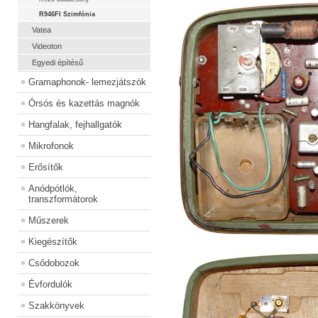
R946FI Szimfónia
Vatea
Videoton
Egyedi építésű
Gramaphonok- lemezjátszók
Órsós és kazettás magnók
Hangfalak, fejhallgatók
Mikrofonok
Erősítők
Anódpótlók,
transzformátorok
Műszerek
Kiegészítők
Csődobozok
Évfordulók
Szakkönyvek