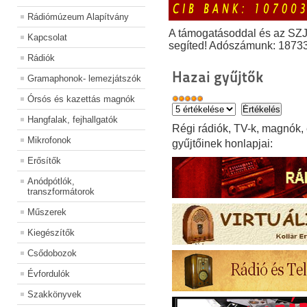
Rádiómúzeum Alapítvány
A támogatásoddal és az SZ
Kapcsolat
segíted! Adószámunk: 1873
Rádiók
Hazai gyűjtők
Gramaphonok- lemezjátszók
Órsós és kazettás magnók
Hangfalak, fejhallgatók
Régi rádiók, TV-k, magnók,
Mikrofonok
gyűjtőinek honlapjai:
Erősítők
Anódpótlók,
transzformátorok
Műszerek
Kiegészítők
Csődobozok
Évfordulók
Szakkönyvek