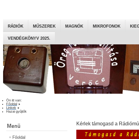
RÁDIÓK
MŰSZEREK
MAGNÓK
MIKROFONOK
KIE
VENDÉGKÖNYV 2025.
Ön itt van:
Főoldal
Linkek
Hazai gyűjtők
Kérlek támogasd a Rádiómú
Menü
Főoldal