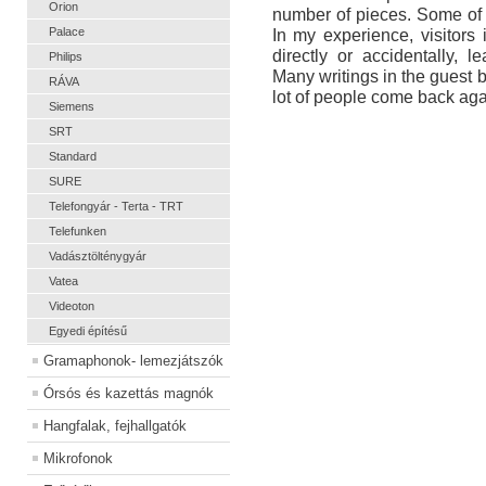
Orion
number of pieces. Some of
Palace
In my experience, visitor
directly or accidentally, l
Philips
Many writings in the guest bo
RÁVA
lot of people come back agai
Siemens
SRT
Standard
SURE
Telefongyár - Terta - TRT
Telefunken
Vadásztölténygyár
Vatea
Videoton
Egyedi építésű
Gramaphonok- lemezjátszók
Órsós és kazettás magnók
Hangfalak, fejhallgatók
Mikrofonok