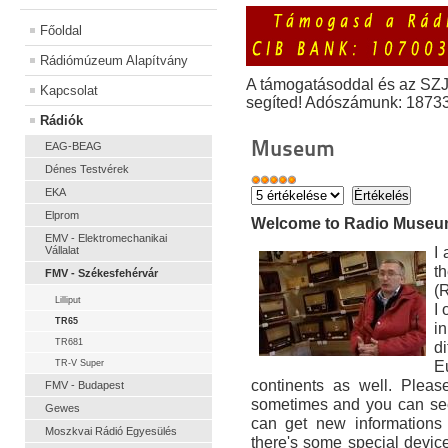
Főoldal
Rádiómúzeum Alapítvány
A támogatásoddal és az SZ
Kapcsolat
segíted! Adószámunk: 1873
Rádiók
Museum
EAG-BEAG
Dénes Testvérek
EKA
Elprom
Welcome to Radio Muse
EMV - Elektromechanikai
I
Vállalat
t
FMV - Székesfehérvár
(
Lilliput
I
TR65
i
TR681
di
E
TR-V Super
continents as well. Pleas
FMV - Budapest
sometimes and you can see
Gewes
can get new informations 
Moszkvai Rádió Egyesülés
there's some special devic