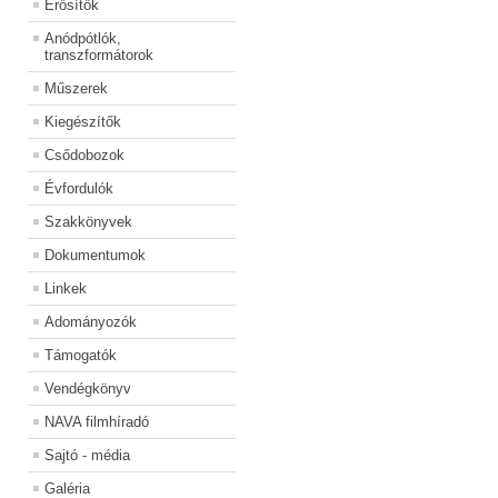
Erősítők
Anódpótlók,
transzformátorok
Műszerek
Kiegészítők
Csődobozok
Évfordulók
Szakkönyvek
Dokumentumok
Linkek
Adományozók
Támogatók
Vendégkönyv
NAVA filmhíradó
Sajtó - média
Galéria