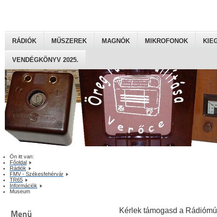
RÁDIÓK
MŰSZEREK
MAGNÓK
MIKROFONOK
KIE
VENDÉGKÖNYV 2025.
Ön itt van:
Főoldal
Rádiók
FMV - Székesfehérvár
TR65
Információk
Museum
Kérlek támogasd a Rádiómú
Menü