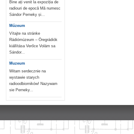
Bine ați venit la expoziția de
radiouri de epocă Mă numesc
Sándor Perneky și...
Múzeum
Vítajte na stránke
Rádiómúzeum – Öregrádiók
kiállítása Verőce Volám sa
Sándor...
Muzeum
Witam serdecznie na
wystawie starych
radioodbiorników! Nazywam
sie Perneky...