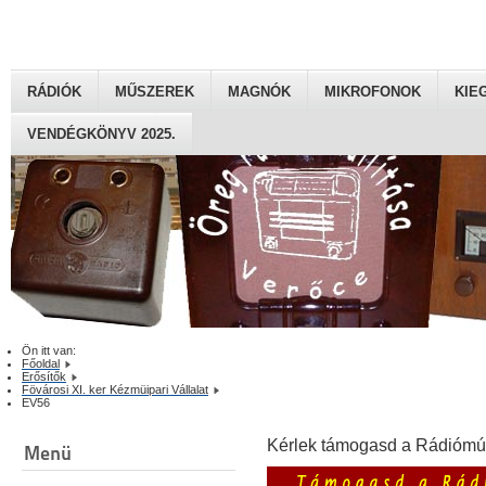
RÁDIÓK
MŰSZEREK
MAGNÓK
MIKROFONOK
KIE
VENDÉGKÖNYV 2025.
Ön itt van:
Főoldal
Erősítők
Fövárosi XI. ker Kézmüipari Vállalat
EV56
Kérlek támogasd a Rádiómú
Menü