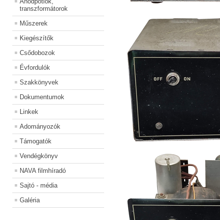
Anódpótlók,
transzformátorok
Műszerek
Kiegészítők
Csődobozok
Évfordulók
Szakkönyvek
Dokumentumok
Linkek
Adományozók
Támogatók
Vendégkönyv
NAVA filmhíradó
Sajtó - média
Galéria