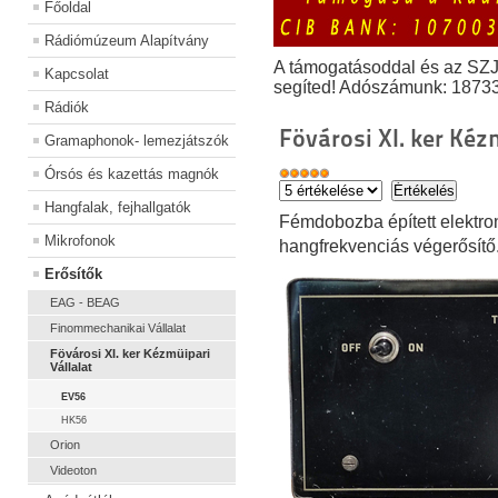
Főoldal
Rádiómúzeum Alapítvány
A támogatásoddal és az SZ
Kapcsolat
segíted! Adószámunk: 1873
Rádiók
Fövárosi XI. ker Kéz
Gramaphonok- lemezjátszók
Órsós és kazettás magnók
Hangfalak, fejhallgatók
Fémdobozba épített elektro
Mikrofonok
hangfrekvenciás végerősítő
Erősítők
EAG - BEAG
Finommechanikai Vállalat
Fövárosi XI. ker Kézmüipari
Vállalat
EV56
HK56
Orion
Videoton