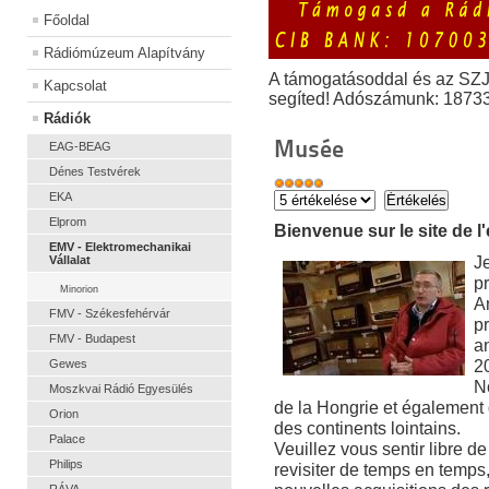
Főoldal
Rádiómúzeum Alapítvány
A támogatásoddal és az SZ
Kapcsolat
segíted! Adószámunk: 1873
Rádiók
Musée
EAG-BEAG
Dénes Testvérek
EKA
Elprom
Bienvenue sur le site de l
EMV - Elektromechanikai
J
Vállalat
pr
Minorion
A
FMV - Székesfehérvár
pr
FMV - Budapest
an
2
Gewes
No
Moszkvai Rádió Egyesülés
de la Hongrie et égalemen
Orion
des continents lointains.
Palace
Veuillez vous sentir libre de 
Philips
revisiter de temps en temps