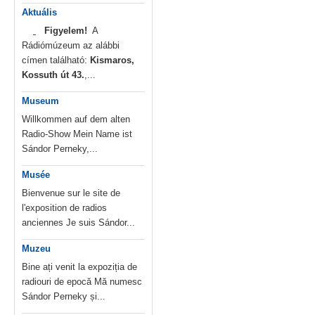
Aktuális
Figyelem!
A
Rádiómúzeum az alábbi
címen található:
Kismaros,
Kossuth út 43.
,...
Museum
Willkommen auf dem alten
Radio-Show Mein Name ist
Sándor Perneky,...
Musée
Bienvenue sur le site de
l'exposition de radios
anciennes Je suis Sándor...
Muzeu
Bine ați venit la expoziția de
radiouri de epocă Mă numesc
Sándor Perneky și...