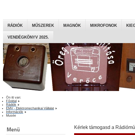
RÁDIÓK
MŰSZEREK
MAGNÓK
MIKROFONOK
KIE
VENDÉGKÖNYV 2025.
Ön itt van:
Főoldal
Rádiók
EMV - Elektromechanikai Vállalat
Információk
Musée
Kérlek támogasd a Rádiómú
Menü