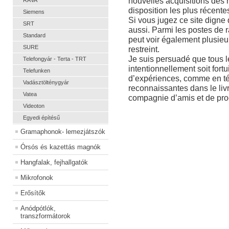
nouvelles acquisitions des r
RÁVA
disposition les plus récente
Siemens
Si vous jugez ce site digne 
SRT
aussi. Parmi les postes de r
Standard
peut voir également plusieu
SURE
restreint.
Je suis persuadé que tous le
Telefongyár - Terta - TRT
intentionnellement soit fortu
Telefunken
d’expériences, comme en t
Vadásztölténygyár
reconnaissantes dans le livr
Vatea
compagnie d’amis et de pro
Videoton
Egyedi építésű
Gramaphonok- lemezjátszók
Órsós és kazettás magnók
Hangfalak, fejhallgatók
Mikrofonok
Erősítők
Anódpótlók,
transzformátorok