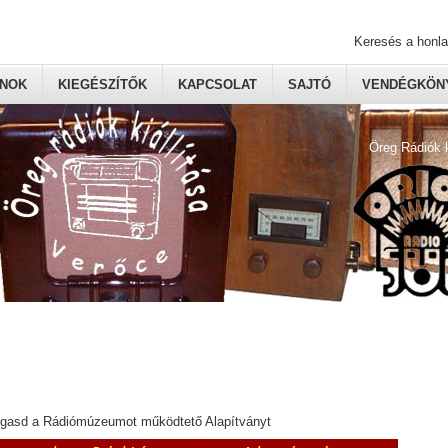
Keresés a honl
ONOK
KIEGÉSZÍTŐK
KAPCSOLAT
SAJTÓ
VENDÉGKÖNY
Öreg Rádiók 
ogasd a Rádiómúzeumot működtető Alapítványt