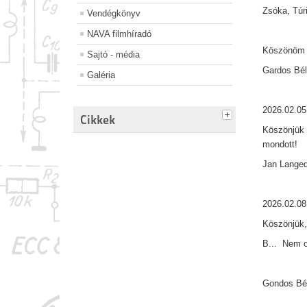
Zsóka, Túri
Vendégkönyv
NAVA filmhíradó
Köszönöm 
Sajtó - média
Gardos Bél
Galéria
2026.02.05
Cikkek
Köszönjük 
mondott!
Jan Lange
2026.02.08
Köszönjük,
B... Nem o
Gondos Bél