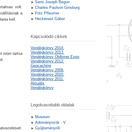
Semi Joseph Begun
rtalmas volt.
Charles Paulson Ginsburg
iállításnak a
Fritz Pfleumer
Heckenast Gábor
ania kell.
Kapcsolódó cikkek
Vendégkönyv 2014.
Vendégkönyv 2013.
.isten tartsa
Vendégkönyv Oldtimer Expo
et.
Vendégkönyv 2012.
Geocaching
Vendégkönyv 2009.
Vendégkönyv 2010.
Vendégkönyv 2011.
Aktuális
Vendégkönyv
Legolvasottabb oldalak
Museum
Adományozók - V
atvezetéseit.
Gyűjteményről