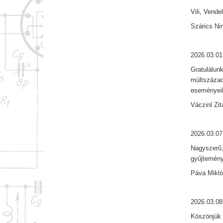
Vili, Vend
Szárics Ni
2026.03.01
Gratulálun
múltszázad
eseményeih
Váczinl Zit
2026.03.07
Nagyszerű,
gyűjtemény
Páva Mikl
2026.03.08
Köszönjük s