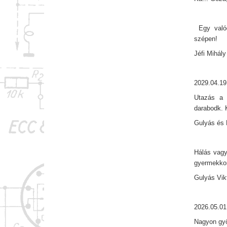
Egy valódi
szépen!
Jéfi Mihály
2029.04.19
Utazás a 
darabodk. 
Gulyás és 
Hálás vagy
gyermekkor
Gulyás Vik
2026.05.01
Nagyon gy