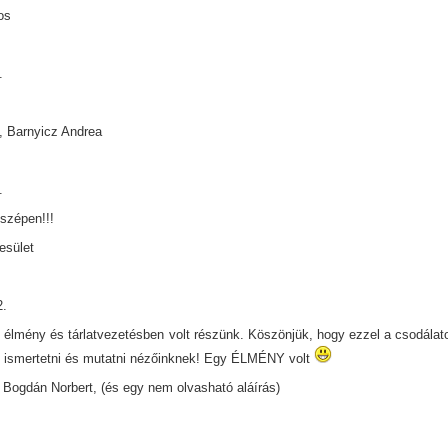
os
.
!
, Barnyicz Andrea
.
szépen!!!
esület
2.
 élmény és tárlatvezetésben volt részünk. Köszönjük, hogy ezzel a csodálatos
 ismertetni és mutatni nézőinknek! Egy ÉLMÉNY volt
Bogdán Norbert, (és egy nem olvasható aláírás)
.