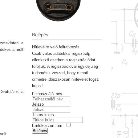
Belépés
zatekinteni a
Hírlevélre való feliratkozás.
rdekes a múlt
Csak valós adatokkal regisztrálj,
ellenkező esetben a regisztrációdat
töröljük. A regisztrációval egyidejűleg
tudomásul veszed, hogy e-mail
címedre időszakosan hírlevelet fogsz
kapni!
 Gratulálok a
Felhasználói név
Jelszó
Titkos kulcs
Emlékezzen rám
Belépés
volt.