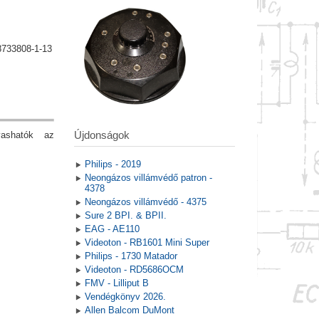
8733808-1-13
Újdonságok
vashatók az
Philips - 2019
Neongázos villámvédő patron -
4378
Neongázos villámvédő - 4375
Sure 2 BPI. & BPII.
EAG - AE110
Videoton - RB1601 Mini Super
Philips - 1730 Matador
Videoton - RD5686OCM
FMV - Lilliput B
Vendégkönyv 2026.
Allen Balcom DuMont