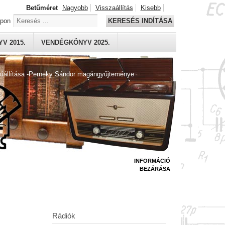
Betűméret
Nagyobb
Visszaállítás
Kisebb
apon
KERESÉS INDÍTÁSA
V 2015.
VENDÉGKÖNYV 2025.
kiállítása -Perneky Sándor magángyűjteménye
INFORMÁCIÓ
BEZÁRÁSA
Rádiók