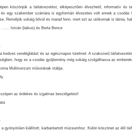
pen köszönjük a tárlatvezetést, elképesztően élvezhető, informatív és ta
 és egy szakember számára is egyformán élvezetes volt ennek a csodás k
e. Reméljük sokáig bővül és marad fenn, mert ezt az utókornak is látnia, hall
....... István (laikus) és Berta Bence
.
a kedves vendéglátást és az egésznapos türelmet. A szakszerű tárlatvezetést
égben, hogy ez a csodás gyűjtemény még sokáig szolgálhassa az emberek
orna Multiiverzum műsorának stábja.
ely
zépen az érdekes és izgalmas beszélgetést!
Kata
.
 a gyönyörűen kiállított, karbantartott múzeumhoz. Külön köszönet az élő tárl