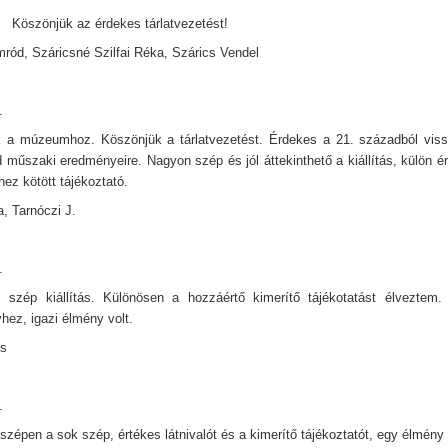
el Köszönjük az érdekes tárlatvezetést!
mród, Száricsné Szilfai Réka, Szárics Vendel
.
k a múzeumhoz. Köszönjük a tárlatvezetést. Érdekes a 21. századból viss
 műszaki eredményeire. Nagyon szép és jól áttekinthető a kiállítás, külön é
ez kötött tájékoztató.
a, Tarnóczi J.
.
 szép kiállítás. Különösen a hozzáértő kimerítő tájékotatást élveztem.
hez, igazi élmény volt.
ós
.
zépen a sok szép, értékes látnivalót és a kimerítő tájékoztatót, egy élmény 