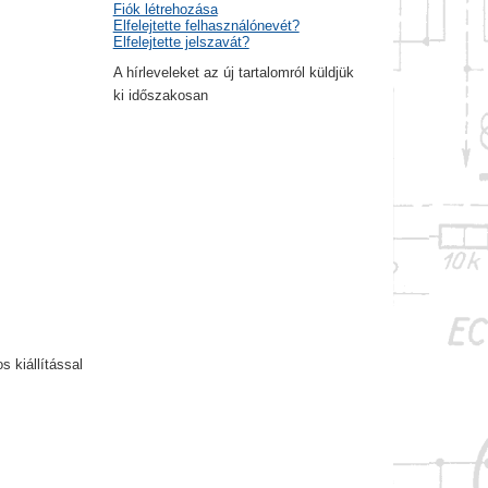
Fiók létrehozása
Elfelejtette felhasználónevét?
Elfelejtette jelszavát?
A hírleveleket az új tartalomról küldjük
ki időszakosan
 kiállítással