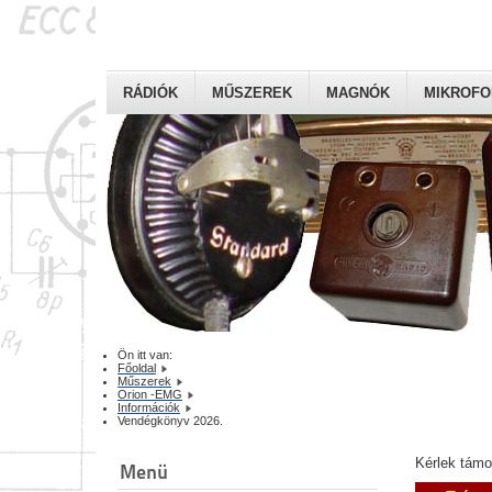
RÁDIÓK
MŰSZEREK
MAGNÓK
MIKROF
Ön itt van:
Főoldal
Műszerek
Orion -EMG
Információk
Vendégkönyv 2026.
Kérlek tám
Menü