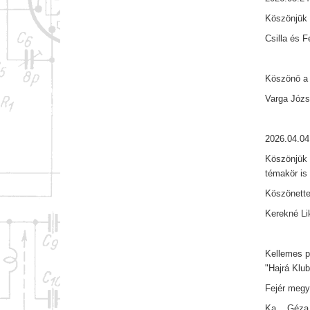
Köszönjük 
Csilla és 
Köszönö a 
Varga Józs
2026.04.04
Köszönjük 
témakör is
Köszönette
Kerekné Lik
Kellemes p
"Hajrá Klub
Fejér megy
Ka... Géza