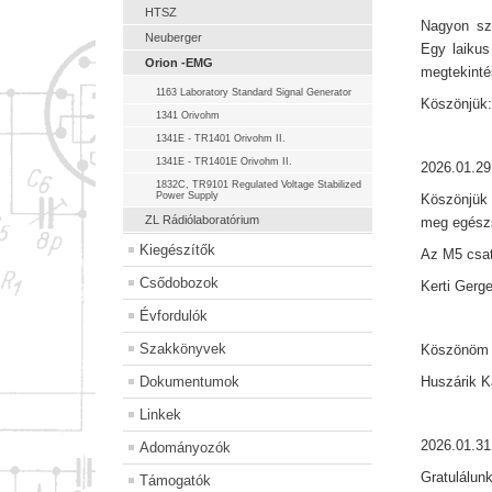
HTSZ
Nagyon szé
Neuberger
Egy laikus
Orion -EMG
megtekintés
1163 Laboratory Standard Signal Generator
Köszönjük: 
1341 Orivohm
1341E - TR1401 Orivohm II.
1341E - TR1401E Orivohm II.
2026.01.29
1832C, TR9101 Regulated Voltage Stabilized
Power Supply
Köszönjük 
ZL Rádiólaboratórium
meg egészs
Kiegészítők
Az M5 csat
Csődobozok
Kerti Gerg
Évfordulók
Szakkönyvek
Köszönöm s
Dokumentumok
Huszárik 
Linkek
2026.01.31
Adományozók
Gratulálunk
Támogatók