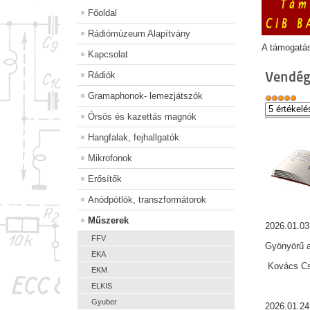
Főoldal
Rádiómúzeum Alapítvány
A támogatá
Kapcsolat
Vendég
Rádiók
Gramaphonok- lemezjátszók
Órsós és kazettás magnók
Hangfalak, fejhallgatók
Mikrofonok
Erősítők
Anódpótlók, transzformátorok
Műszerek
2026.01.03
FFV
Gyönyörű a
EKA
Kovács Csa
EKM
ELKIS
Gyuber
2026.01.24