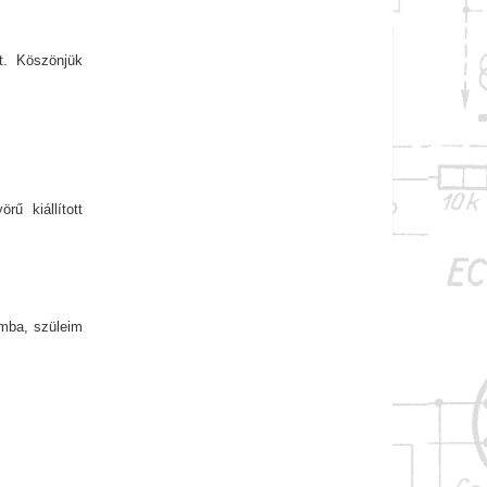
t. Köszönjük
ű kiállított
omba, szüleim