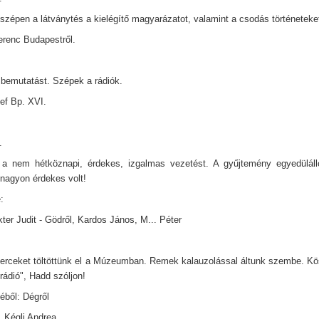
szépen a látványtés a kielégítő magyarázatot, valamint a csodás történeteke
Ferenc Budapestről.
bemutatást. Szépek a rádiók.
ef Bp. XVI.
.
a nem hétköznapi, érdekes, izgalmas vezetést. A gyűjtemény egyedülálló
 nagyon érdekes volt!
:
ter Judit - Gödről, Kardos János, M... Péter
erceket töltöttünk el a Múzeumban. Remek kalauzolással áltunk szembe. Kö
rádió", Hadd szóljon!
éből: Dégről
, Kégli Andrea