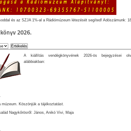
soddal és az SZJA 1%-al a Rádiómúzeum létezését segíted! Adószámunk: 1
könyv 2026.
A kiállítás vendégkönyvének 2026-ös bejegyzései ol
alábbiakban:
.
 múzeum. Köszönjük a tájékoztatást.
lád Nagykőrösről: János, Anikó Vivi, Maja
.