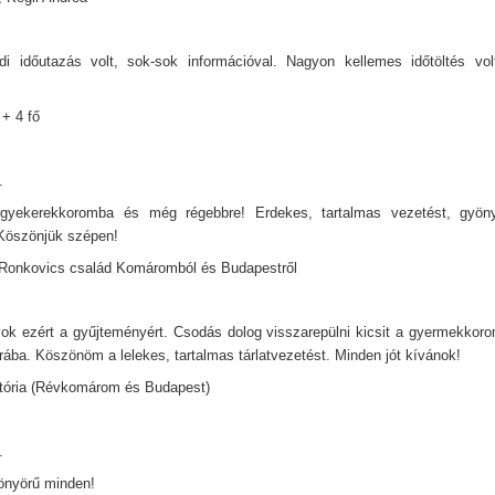
 időutazás volt, sok-sok információval. Nagyon kellemes időtöltés vol
 + 4 fő
.
gyekerekkoromba és még régebbre! Erdekes, tartalmas vezetést, gyönyör
Köszönjük szépen!
Ronkovics család Komáromból és Budapestről
ok ezért a gyűjteményért. Csodás dolog visszarepülni kicsit a gyermekkor
ába. Köszönöm a lelekes, tartalmas tárlatvezetést. Minden jót kívánok!
tória (Révkomárom és Budapest)
.
önyörű minden!