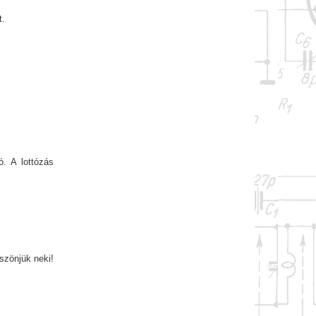
t.
. A lottózás
szönjük neki!