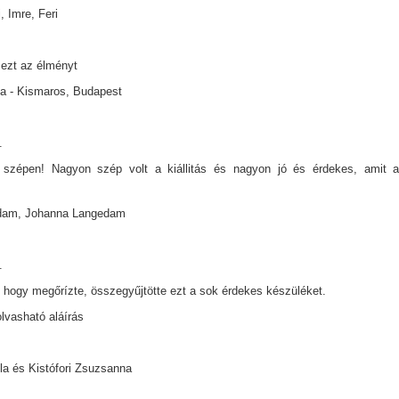
, Imre, Feri
ezt az élményt
a - Kismaros, Budapest
.
szépen! Nagyon szép volt a kiállitás és nagyon jó és érdekes, amit a 
dam, Johanna Langedam
.
 hogy megőrízte, összegyűjtötte ezt a sok érdekes készüléket.
lvasható aláírás
a és Kistófori Zsuzsanna