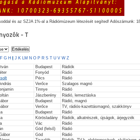
soddal és az SZJA 1%-al a Rádiómúzeum létezését segíted! Adószámunk: 1
yozók - T
F
G
H
I
J
K
L
M
N
O
P
R
S
T
U
V
W
Z
stván
Budapest
Rádiók
éter
Fonyód
Rádió
solt
Pécs
Rádió
 András
Verőce
Szalagos magnó
enjamin
Tinnye
Rádió
oltán
Jászberény
Rádió, lemeztáska
Gábor
Budapest
Rádió, magnó
Gábor
Verőce
TV, rádiós-kazettásmagnó, szakkönyv
la
Budapest
Rádió
la
Körösladány
Rádiók, alkatrészek, újságok, árjegyzék
a
Vác
Rádió
án
Göd (felső)
Rádió
 Gábor
Göd
Rádió
 János
Tiszalök
Rádiók, TV-k, elektroncsövek, skálaüveg,