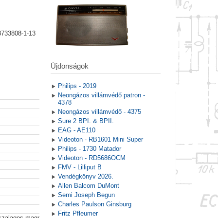
8733808-1-13
Újdonságok
Philips - 2019
Neongázos villámvédő patron -
4378
Neongázos villámvédő - 4375
Sure 2 BPI. & BPII.
EAG - AE110
Videoton - RB1601 Mini Super
Philips - 1730 Matador
Videoton - RD5686OCM
FMV - Lilliput B
Vendégkönyv 2026.
Allen Balcom DuMont
Semi Joseph Begun
Charles Paulson Ginsburg
Fritz Pfleumer
 szalagos magnó