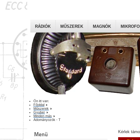
RÁDIÓK
MŰSZEREK
MAGNÓK
MIKROF
Ön itt van:
Főoldal
Műszerek
Gyuber
Minden más
Adományozók - T
Kérlek tám
Menü