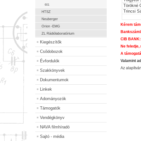
601
Törökné 
Trincsi S
HTSZ
Neuberger
Kérem támo
Orion -EMG
Bankszáml
ZL Rádiólaboratórium
CIB BANK:
Kiegészítők
Ne feledje,
Csődobozok
A támogatá
Évfordulók
Valamint a
Az alapítv
Szakkönyvek
Dokumentumok
Linkek
Adományozók
Támogatók
Vendégkönyv
NAVA filmhíradó
Sajtó - média