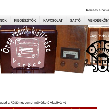
Keresés a honl
ONOK
KIEGÉSZÍTŐK
KAPCSOLAT
SAJTÓ
VENDÉGKÖNY
Öreg Rádiók 
ogasd a Rádiómúzeumot működtető Alapítványt