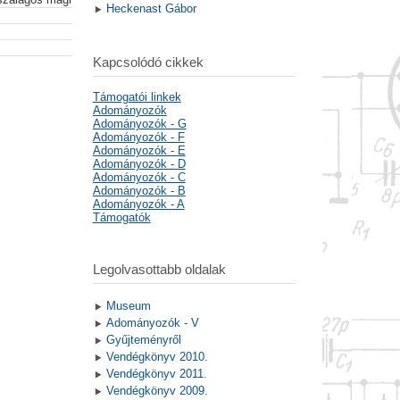
Heckenast Gábor
Kapcsolódó cikkek
Támogatói linkek
Adományozók
Adományozók - G
Adományozók - F
Adományozók - E
Adományozók - D
Adományozók - C
Adományozók - B
Adományozók - A
Támogatók
Legolvasottabb oldalak
Museum
Adományozók - V
Gyűjteményről
Vendégkönyv 2010.
Vendégkönyv 2011.
Vendégkönyv 2009.