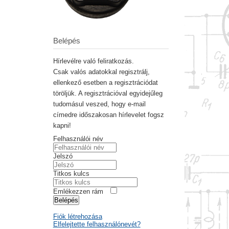
Belépés
Hírlevélre való feliratkozás.
Csak valós adatokkal regisztrálj,
ellenkező esetben a regisztrációdat
töröljük. A regisztrációval egyidejűleg
tudomásul veszed, hogy e-mail
címedre időszakosan hírlevelet fogsz
kapni!
Felhasználói név
Jelszó
Titkos kulcs
Emlékezzen rám
Belépés
Fiók létrehozása
Elfelejtette felhasználónevét?