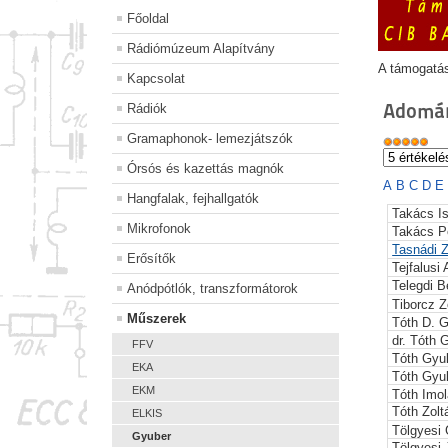
Főoldal
Rádiómúzeum Alapítvány
A támogatá
Kapcsolat
Adomán
Rádiók
Gramaphonok- lemezjátszók
Órsós és kazettás magnók
A
B
C
D
E
Hangfalak, fejhallgatók
Takács I
Mikrofonok
Takács P
Tasnádi Z
Erősítők
Tejfalusi
Telegdi B
Anódpótlók, transzformátorok
Tiborcz Z
Műszerek
Tóth D. 
dr. Tóth 
FFV
Tóth Gyu
EKA
Tóth Gyu
EKM
Tóth Imol
Tóth Zolt
ELKIS
Tölgyesi
Gyuber
Tölgyesi