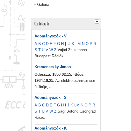
Galéria
Cikkek
Adományozók - V
A
B
C
D
E
F
G
H
I
J
K
L
M
N
O
P
R
S
T
U
V
W
Z
Vajtai Zsuzsanna
Budapest Rádiók,...
Kremeneczky János
Odessza, 1850.02.15. -Bécs,
1934.10.25.
Az elektrotechnikai ipar
úttörője, a...
Adományozók - S
A
B
C
D
E
F
G
H
I
J
K
L
M
N
O
P
R
S
T
U
V
W
Z
Sági Botond Csongrád
Rádió...
Adományozók - K