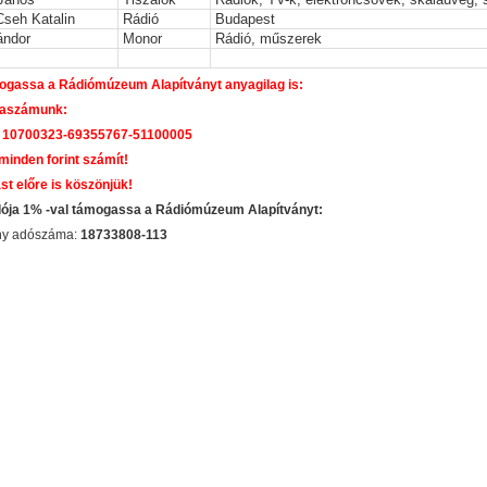
Cseh Katalin
Rádió
Budapest
ándor
Monor
Rádió, műszerek
gassa a Rádiómúzeum Alapítványt anyagilag is:
aszámunk:
 10700323-69355767-51100005
 minden forint számít!
st előre is köszönjük!
dója 1% -val támogassa a Rádiómúzeum Alapítványt:
ány adószáma:
18733808-113