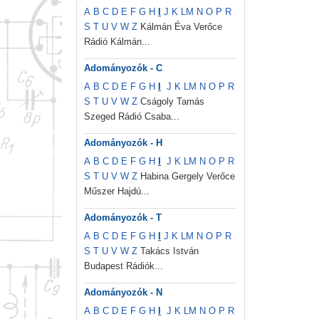
A
B
C
D
E
F
G
H
I
J
K
L
M
N
O
P
R
S
T
U
V
W
Z
Kálmán Éva Verőce
Rádió Kálmán...
Adományozók - C
A
B
C
D
E
F
G
H
I
J
K
L
M
N
O
P
R
S
T
U
V
W
Z
Cságoly Tamás
Szeged Rádió Csaba...
Adományozók - H
A
B
C
D
E
F
G
H
I
J
K
L
M
N
O
P
R
S
T
U
V
W
Z
Habina Gergely Verőce
Műszer Hajdú...
Adományozók - T
A
B
C
D
E
F
G
H
I
J
K
L
M
N
O
P
R
S
T
U
V
W
Z
Takács István
Budapest Rádiók...
Adományozók - N
A
B
C
D
E
F
G
H
I
J
K
L
M
N
O
P
R