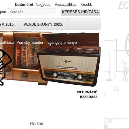
Betűméret
Nagyobb
Visszaállítás
Kisebb
apon
KERESÉS INDÍTÁSA
V 2015.
VENDÉGKÖNYV 2025.
kiállítása -Perneky Sándor magángyűjteménye
INFORMÁCIÓ
BEZÁRÁSA
Rádiók