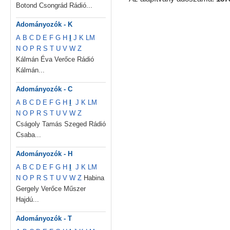
Botond Csongrád Rádió...
Adományozók - K
A
B
C
D
E
F
G
H
I
J
K
L
M
N
O
P
R
S
T
U
V
W
Z
Kálmán Éva Verőce Rádió
Kálmán...
Adományozók - C
A
B
C
D
E
F
G
H
I
J
K
L
M
N
O
P
R
S
T
U
V
W
Z
Cságoly Tamás Szeged Rádió
Csaba...
Adományozók - H
A
B
C
D
E
F
G
H
I
J
K
L
M
N
O
P
R
S
T
U
V
W
Z
Habina
Gergely Verőce Műszer
Hajdú...
Adományozók - T