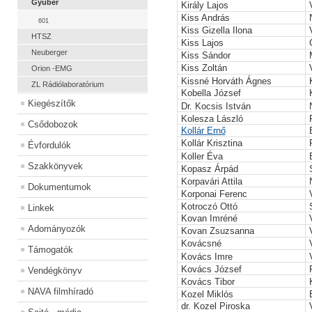
Gyuber
Király Lajos
Kiss András
601
Kiss Gizella Ilona
HTSZ
Kiss Lajos
Neuberger
Kiss Sándor
Kiss Zoltán
Orion -EMG
Kissné Horváth Ágnes
ZL Rádiólaboratórium
Kobella József
Kiegészítők
Dr. Kocsis István
Kolesza László
Csődobozok
Kollár Ernő
Kollár Krisztina
Évfordulók
Koller Éva
Szakkönyvek
Kopasz Árpád
Korpavári Attila
Dokumentumok
Korponai Ferenc
Kotroczó Ottó
Linkek
Kovan Imréné
Adományozók
Kovan Zsuzsanna
Kovácsné
Támogatók
Kovács Imre
Kovács József
Vendégkönyv
Kovács Tibor
NAVA filmhíradó
Kozel Miklós
dr. Kozel Piroska