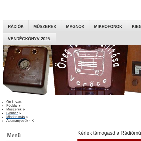
RÁDIÓK
MŰSZEREK
MAGNÓK
MIKROFONOK
KIE
VENDÉGKÖNYV 2025.
Ön itt van:
Főoldal
Műszerek
Gyuber
Minden más
Adományozók - K
Kérlek támogasd a Rádiómú
Menü