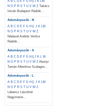
A
B
C
D
E
F
G
H
I
J
K
L
M
N
O
P
R
S
T
U
V
W
Z
Takács
István Budapest Rádiók...
Adományozók - N
A
B
C
D
E
F
G
H
I
J
K
L
M
N
O
P
R
S
T
U
V
W
Z
Nádasdi András Verőce
Rádiók...
Adományozók - A
A
B
C
D
E
F
G
H
I
J
K
L
M
N
O
P
R
S
T
U
V
W
Z
Abonyi
Tamás Albertirsa Szalagos...
Adományozók - L
A
B
C
D
E
F
G
H
I
J
K
L
M
N
O
P
R
S
T
U
V
W
Z
Labancz Lászlóné
Nagymaros...