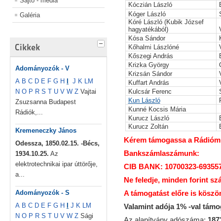
Sajtó - média
Kóczián László
Kóger László
Galéria
Kóré László (Kubik József
hagyatékából)
Kósa Sándor
Cikkek
Kőhalmi Lászlóné
Kőszegi András
Krizka György
Adományozók - V
Krizsán Sándor
A
B
C
D
E
F
G
H
I
J
K
L
M
Kuffart András
N
O
P
R
S
T
U
V
W
Z
Vajtai
Kulcsár Ferenc
Kun László
Zsuzsanna Budapest
Kunné Kocsis Mária
Rádiók,...
Kurucz László
Kurucz Zoltán
Kremeneczky János
Kérem támogassa a Rádiómúz
Odessza, 1850.02.15. -Bécs,
Bankszámlaszámunk:
1934.10.25.
Az
elektrotechnikai ipar úttörője,
CIB BANK: 10700323-69355
a...
Ne feledje, minden forint sz
Adományozók - S
A támogatást előre is köszö
A
B
C
D
E
F
G
H
I
J
K
L
M
Valamint adója 1% -val tám
N
O
P
R
S
T
U
V
W
Z
Sági
Az alapítvány adószáma:
187