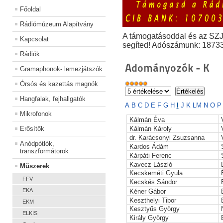
Főoldal
Rádiómúzeum Alapítvány
A támogatásoddal és az SZ
Kapcsolat
segíted! Adószámunk: 1873
Rádiók
Adományozók - K
Gramaphonok- lemezjátszók
Órsós és kazettás magnók
Hangfalak, fejhallgatók
A
B
C
D
E
F
G
H
I
J
K
L
M
N
O
Mikrofonok
Kálmán Éva
Erősítők
Kálmán Károly
dr. Karácsonyi Zsuzsanna
Anódpótlók,
Kardos Ádám
transzformátorok
Kárpáti Ferenc
Kavecz László
Műszerek
Kecskeméti Gyula
FFV
Kecskés Sándor
EKA
Kéner Gábor
Keszthelyi Tibor
EKM
Kesztyűs György
ELKIS
Király György