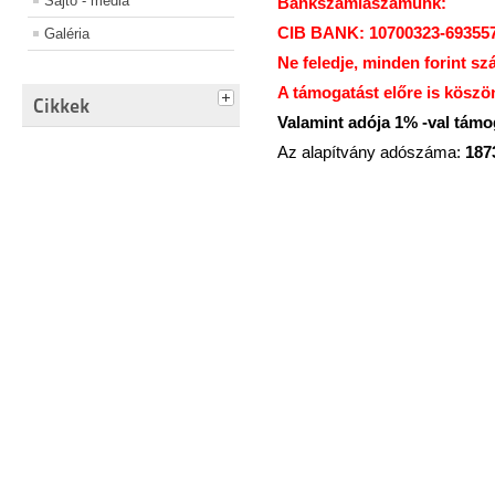
Sajtó - média
Bankszámlaszámunk:
CIB BANK: 10700323-69355
Galéria
Ne feledje, minden forint sz
A támogatást előre is köszö
Cikkek
Valamint adója 1% -val tám
Az alapítvány adószáma:
187