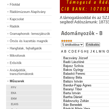
Főoldal
Rádiómúzeum Alapítvány
A támogatásoddal és az SZ
Kapcsolat
segíted! Adószámunk: 1873
Rádiók
Adományozók - B
Gramaphonok- lemezjátszók
Órsós és kazettás magnók
Hangfalak, fejhallgatók
A
B
C
D
E
F
G
H
I
J
K
L
M
N
O
Mikrofonok
Bacsvány József
Badó Lászlóné
Erősítők
Bajusz Szilvia
Bakos György
Anódpótlók,
Balaskó Ferenc
transzformátorok
Balássy Béla
Műszerek
Balázs István
Bandur-Papp Ágnes
FFV
Baranyi Tibor
Barta István
EKA
Bartha Dániel
EKM
Bádovszky Zoltán
ELKIS
Bán Benedek
Bánkúti Máris Vera