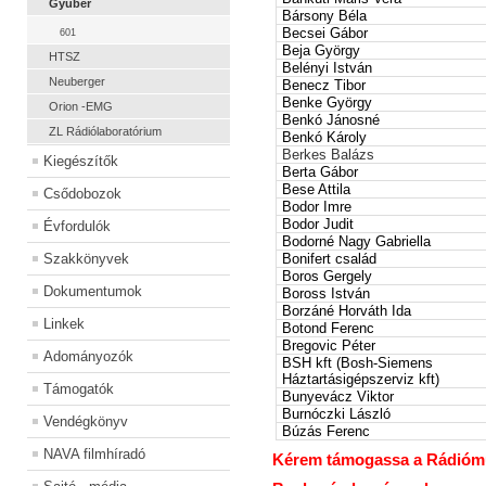
Gyuber
Bársony Béla
Becsei Gábor
601
Beja György
HTSZ
Belényi István
Neuberger
Benecz Tibor
Benke György
Orion -EMG
Benkó Jánosné
ZL Rádiólaboratórium
Benkó Károly
Berkes Balázs
Kiegészítők
Berta Gábor
Bese Attila
Csődobozok
Bodor Imre
Bodor Judit
Évfordulók
Bodorné Nagy Gabriella
Szakkönyvek
Bonifert család
Boros Gergely
Dokumentumok
Boross István
Borzáné Horváth Ida
Linkek
Botond Ferenc
Bregovic Péter
Adományozók
BSH kft (Bosh-Siemens
Háztartásigépszerviz kft)
Támogatók
Bunyevácz Viktor
Burnóczki László
Vendégkönyv
Búzás Ferenc
NAVA filmhíradó
Kérem támogassa a Rádiómúz