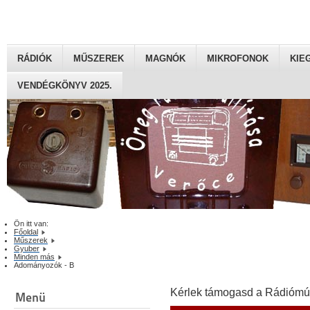
RÁDIÓK
MŰSZEREK
MAGNÓK
MIKROFONOK
KIE
VENDÉGKÖNYV 2025.
Ön itt van:
Főoldal
Műszerek
Gyuber
Minden más
Adományozók - B
Kérlek támogasd a Rádiómú
Menü