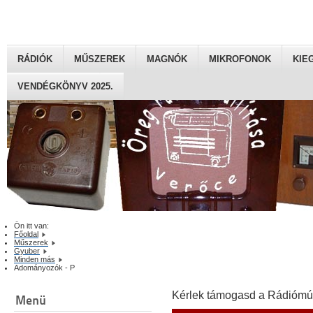
RÁDIÓK
MŰSZEREK
MAGNÓK
MIKROFONOK
KIE
VENDÉGKÖNYV 2025.
Ön itt van:
Főoldal
Műszerek
Gyuber
Minden más
Adományozók - P
Kérlek támogasd a Rádiómú
Menü