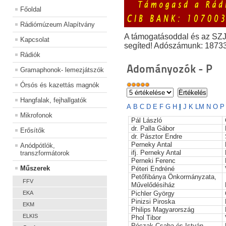
Főoldal
Rádiómúzeum Alapítvány
A támogatásoddal és az SZ
Kapcsolat
segíted! Adószámunk: 1873
Rádiók
Adományozók - P
Gramaphonok- lemezjátszók
Órsós és kazettás magnók
Hangfalak, fejhallgatók
A
B
C
D
E
F
G
H
I
J
K
L
M
N
O
Mikrofonok
Pál László
dr. Palla Gábor
Erősítők
dr. Pásztor Endre
Perneky Antal
Anódpótlók,
ifj. Perneky Antal
transzformátorok
Perneki Ferenc
Műszerek
Péteri Endréné
Petőfibánya Önkormányzata,
FFV
Művelődésiház
EKA
Pichler György
Pinizsi Piroska
EKM
Philips Magyarország
ELKIS
Phol Tibor
Póczak Csaba és István