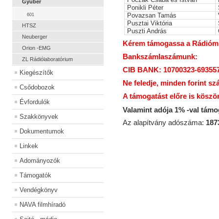
Gyuber
Ponikli Péter
Povazsan Tamás
601
Pusztai Viktória
HTSZ
Puszti András
Neuberger
Kérem támogassa a Rádiómúz
Orion -EMG
Bankszámlaszámunk:
ZL Rádiólaboratórium
CIB BANK: 10700323-69355
Kiegészítők
Ne feledje, minden forint sz
Csődobozok
A támogatást előre is köszö
Évfordulók
Valamint adója 1% -val tám
Szakkönyvek
Az alapítvány adószáma:
187
Dokumentumok
Linkek
Adományozók
Támogatók
Vendégkönyv
NAVA filmhíradó