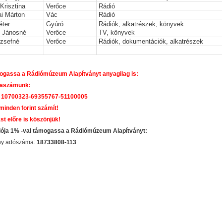
Krisztina
Verőce
Rádió
i Márton
Vác
Rádió
éter
Gyúró
Rádiók, alkatrészek, könyvek
 Jánosné
Verőce
TV, könyvek
ózsefné
Verőce
Rádiók, dokumentációk, alkatrészek
gassa a Rádiómúzeum Alapítványt anyagilag is:
aszámunk:
 10700323-69355767-51100005
 minden forint számít!
st előre is köszönjük!
dója 1% -val támogassa a Rádiómúzeum Alapítványt:
ány adószáma:
18733808-113