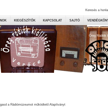
Keresés a honl
ONOK
KIEGÉSZÍTŐK
KAPCSOLAT
SAJTÓ
VENDÉGKÖNY
Öreg Rádiók 
ogasd a Rádiómúzeumot működtető Alapítványt