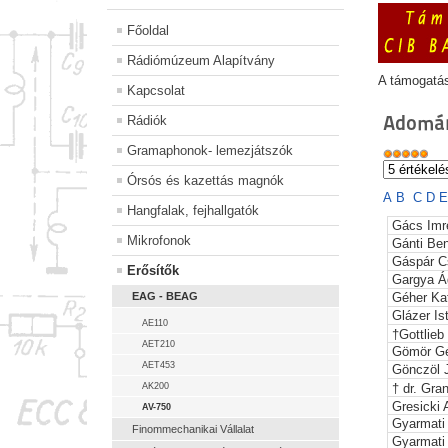
Főoldal
Rádiómúzeum Alapítvány
A támogatá
Kapcsolat
Adomán
Rádiók
Gramaphonok- lemezjátszók
Órsós és kazettás magnók
A
B
C
D
Hangfalak, fejhallgatók
Gács Imr
Mikrofonok
Gánti Be
Gáspár C
Erősítők
Gargya Á
EAG - BEAG
Géher Kat
Glázer Is
AE110
†Gottlieb
AET210
Gömör G
AET453
Gönczöl 
AK200
† dr. Gra
Gresicki 
AV-750
Gyarmati
Finommechanikai Vállalat
Gyarmati