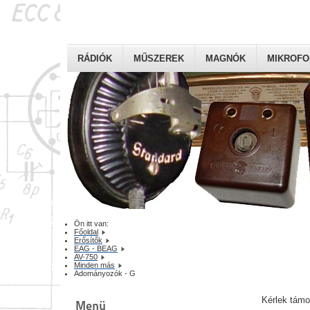
RÁDIÓK
MŰSZEREK
MAGNÓK
MIKROF
Ön itt van:
Főoldal
Erősítők
EAG - BEAG
AV-750
Minden más
Adományozók - G
Kérlek tám
Menü