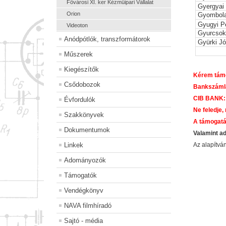
Fövárosi XI. ker Kézmüipari Vállalat
Gyergyai 
Orion
Gyombola
Gyugyi P
Videoton
Gyurcsok
Anódpótlók, transzformátorok
Gyürki J
Műszerek
Kiegészítők
Kérem támo
Csődobozok
Bankszáml
CIB BANK:
Évfordulók
Ne feledje,
Szakkönyvek
A támogatá
Dokumentumok
Valamint a
Linkek
Az alapítv
Adományozók
Támogatók
Vendégkönyv
NAVA filmhíradó
Sajtó - média