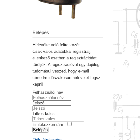
Belépés
Hírlevélre való feliratkozás.
Csak valós adatokkal regisztrálj,
ellenkező esetben a regisztrációdat
töröljük. A regisztrációval egyidejűleg
tudomásul veszed, hogy e-mail
címedre időszakosan hírlevelet fogsz
kapni!
Felhasználói név
Jelszó
Titkos kulcs
Emlékezzen rám
Belépés
Fiók létrehozása