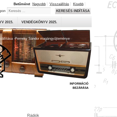
Betűméret
Nagyobb
Visszaállítás
Kisebb
apon
KERESÉS INDÍTÁSA
V 2015.
VENDÉGKÖNYV 2025.
kiállítása -Perneky Sándor magángyűjteménye
INFORMÁCIÓ
BEZÁRÁSA
Rádiók