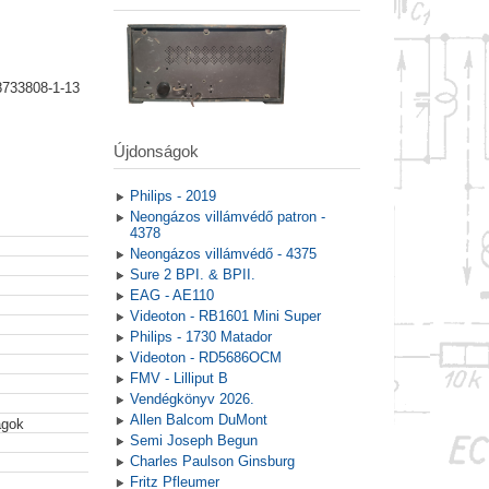
8733808-1-13
Újdonságok
Philips - 2019
Neongázos villámvédő patron -
4378
Neongázos villámvédő - 4375
Sure 2 BPI. & BPII.
EAG - AE110
Videoton - RB1601 Mini Super
Philips - 1730 Matador
Videoton - RD5686OCM
FMV - Lilliput B
Vendégkönyv 2026.
Allen Balcom DuMont
agok
Semi Joseph Begun
Charles Paulson Ginsburg
Fritz Pfleumer