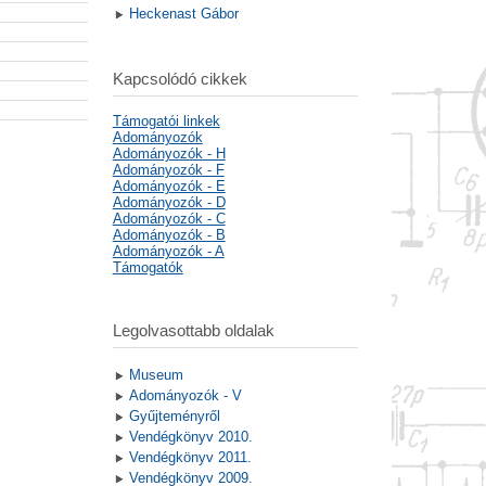
Heckenast Gábor
Kapcsolódó cikkek
Támogatói linkek
Adományozók
Adományozók - H
Adományozók - F
Adományozók - E
Adományozók - D
Adományozók - C
Adományozók - B
Adományozók - A
Támogatók
Legolvasottabb oldalak
Museum
Adományozók - V
Gyűjteményről
Vendégkönyv 2010.
Vendégkönyv 2011.
Vendégkönyv 2009.