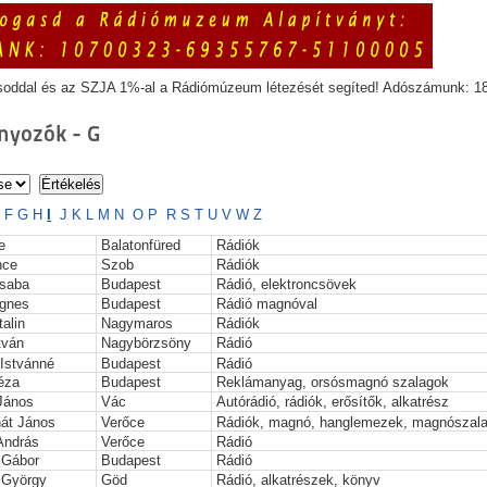
soddal és az SZJA 1%-al a Rádiómúzeum létezését segíted! Adószámunk: 1
yozók - G
E
F
G
H
I
J
K
L
M
N
O
P
R
S
T
U
V
W
Z
e
Balatonfüred
Rádiók
nce
Szob
Rádiók
saba
Budapest
Rádió, elektroncsövek
gnes
Budapest
Rádió magnóval
alin
Nagymaros
Rádiók
tván
Nagybörzsöny
Rádió
 Istvánné
Budapest
Rádió
éza
Budapest
Reklámanyag, orsósmagnó szalagok
János
Vác
Autórádió, rádiók, erősítők, alkatrész
nát János
Verőce
Rádiók, magnó, hanglemezek, magnószal
András
Verőce
Rádió
 Gábor
Budapest
Rádió
 György
Göd
Rádió, alkatrészek, könyv