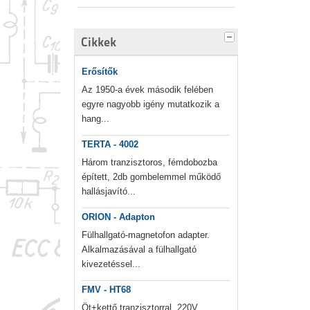
Cikkek
Erősítők
Az 1950-a évek második felében
egyre nagyobb igény mutatkozik a
hang...
TERTA - 4002
Három tranzisztoros, fémdobozba
épített, 2db gombelemmel működő
hallásjavító...
ORION - Adapton
Fülhallgató-magnetofon adapter.
Alkalmazásával a fülhallgató
kivezetéssel...
FMV - HT68
Öt+kettő tranzisztorral, 220V