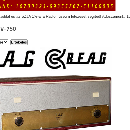
soddal és az SZJA 1%-al a Rádiómúzeum létezését segíted! Adószámunk: 1
AV-750