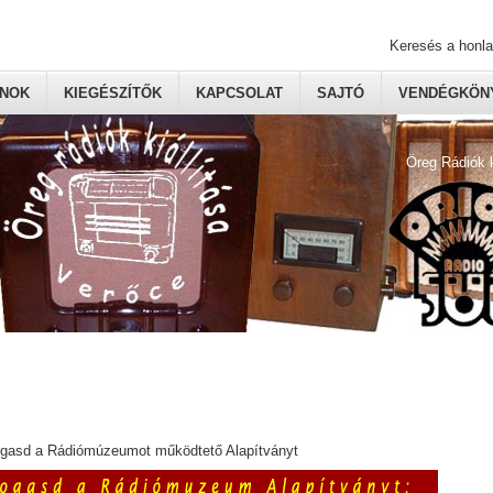
Keresés a honl
ONOK
KIEGÉSZÍTŐK
KAPCSOLAT
SAJTÓ
VENDÉGKÖNY
Öreg Rádiók 
ogasd a Rádiómúzeumot működtető Alapítványt