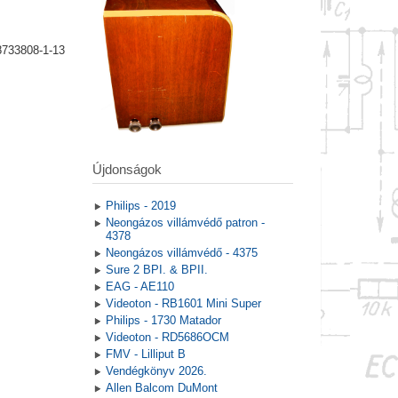
8733808-1-13
Újdonságok
Philips - 2019
Neongázos villámvédő patron -
4378
Neongázos villámvédő - 4375
Sure 2 BPI. & BPII.
EAG - AE110
Videoton - RB1601 Mini Super
Philips - 1730 Matador
Videoton - RD5686OCM
FMV - Lilliput B
Vendégkönyv 2026.
Allen Balcom DuMont