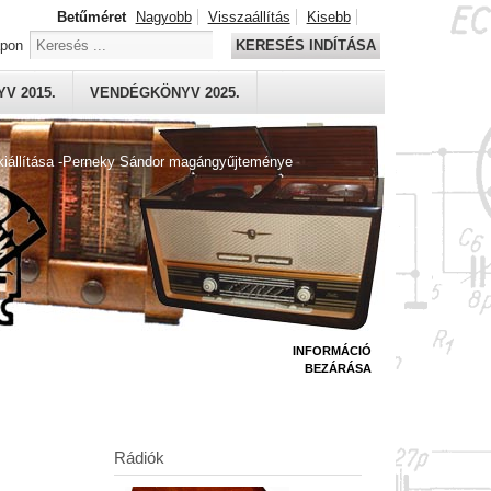
Betűméret
Nagyobb
Visszaállítás
Kisebb
apon
KERESÉS INDÍTÁSA
V 2015.
VENDÉGKÖNYV 2025.
kiállítása -Perneky Sándor magángyűjteménye
INFORMÁCIÓ
BEZÁRÁSA
Rádiók