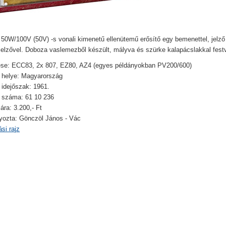
 50W/100V (50V) -s vonali kimenetű ellenütemű erősítő egy bemenettel, jelző
 jelzővel. Doboza vaslemezből készült, mályva és szürke kalapácslakkal fest
se: ECC83, 2x 807, EZ80, AZ4 (egyes példányokban PV200/600)
 helye: Magyarország
 idejőszak: 1961.
i száma: 61 10 236
 ára: 3.200,- Ft
ozta: Gönczöl János - Vác
si rajz