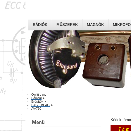
RÁDIÓK
MŰSZEREK
MAGNÓK
MIKROF
Ön itt van:
Főoldal
Erősítők
EAG - BEAG
AV-750
Kérlek tám
Menü