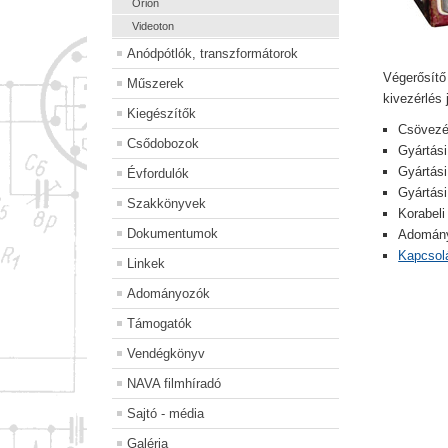
Orion
Videoton
Anódpótlók, transzformátorok
Végerősítő
Műszerek
kivezérlés
Kiegészítők
Csövezé
Csődobozok
Gyártási
Gyártási
Évfordulók
Gyártás
Szakkönyvek
Korabeli
Dokumentumok
Adomány
Kapcsolá
Linkek
Adományozók
Támogatók
Vendégkönyv
NAVA filmhíradó
Sajtó - média
Galéria