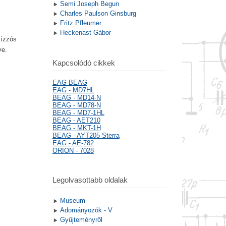
Semi Joseph Begun
Charles Paulson Ginsburg
Fritz Pfleumer
Heckenast Gábor
 izzós
ve.
Kapcsolódó cikkek
EAG-BEAG
EAG - MD7HL
BEAG - MD14-N
BEAG - MD78-N
BEAG - MD7-1HL
BEAG - AET210
BEAG - MKT-1H
BEAG - AYT205 Sterra
EAG - AE-782
ORION - 7028
Legolvasottabb oldalak
Museum
Adományozók - V
Gyűjteményről