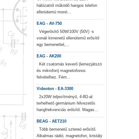
hálózatról működő hangos telefon
ellenütemü monó...
EAG - AV-750
Végerősítő 50W/100V (50V) -s
vonali kimenetű ellenütemű erősítő
egy bemenettel,...
EAG - AK200
Két csatornás keverő (lemezjátszó
és mikrofon) magnetofonos
felvételhez. Fém...
Videoton - EA-3300
2x20W teljesítményű, 4-8Ω-al
terhelhető germánium félvezetős
hangfrekvenciás erősítő. Magas...
BEAG - AET210
Több bemenetű sztereó erősítő.
Alkalmas rádió, magnetofon, kristály