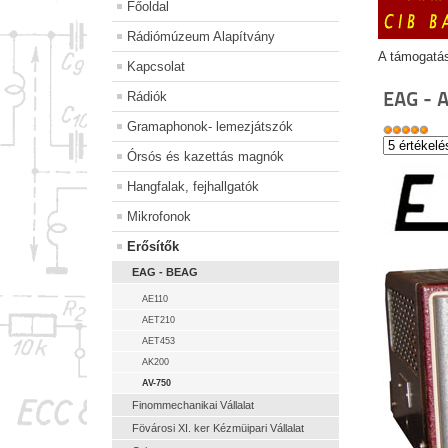
Főoldal
Rádiómúzeum Alapítvány
A támogatá
Kapcsolat
EAG - 
Rádiók
Gramaphonok- lemezjátszók
Órsós és kazettás magnók
Hangfalak, fejhallgatók
Mikrofonok
Erősítők
EAG - BEAG
AE110
AET210
AET453
AK200
AV-750
Finommechanikai Vállalat
Fövárosi XI. ker Kézmüipari Vállalat