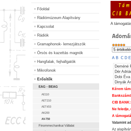
Főoldal
Rádiómúzeum Alapítvány
A támogatá
Kapcsolat
Adomán
Rádiók
Gramaphonok- lemezjátszók
Órsós és kazettás magnók
A
B
C
D
Hangfalak, fejhallgatók
Deméné F
Mikrofonok
Dér Adriá
Dobi Éva
Erősítők
Dinyák An
EAG - BEAG
Kérem támo
AE110
Bankszám
AET210
CIB BANK:
AET453
Ne feledje,
AK200
A támogatá
AV-750
Valamint a
Finommechanikai Vállalat
Az alapítv