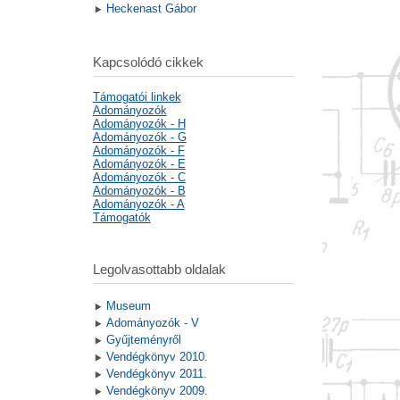
Heckenast Gábor
Kapcsolódó cikkek
Támogatói linkek
Adományozók
Adományozók - H
Adományozók - G
Adományozók - F
Adományozók - E
Adományozók - C
Adományozók - B
Adományozók - A
Támogatók
Legolvasottabb oldalak
Museum
Adományozók - V
Gyűjteményről
Vendégkönyv 2010.
Vendégkönyv 2011.
Vendégkönyv 2009.