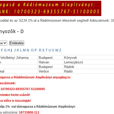
soddal és az SZJA 1%-al a Rádiómúzeum létezését segíted! Adószámunk: 1
yozók - D
E
F
G
H
I
J
K
L
M
N
O
P
R
S
T
U
V
W
Z
elsőbényi Johanna
Budapest
Könyvek
n
Hatvan
Lemezjátszó
Budapest
Rádiók
tal
Verőce
Rádió
gassa a Rádiómúzeum Alapítványt anyagilag is:
laszámunk:
 10700323-69355767-51100005
 minden forint számít!
st előre is köszönjük!
dója 1% -val támogassa a Rádiómúzeum Alapítványt:
ány adószáma:
18733808-113