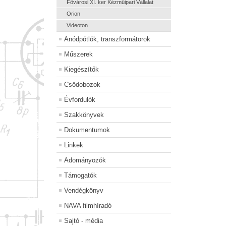
Fövárosi XI. ker Kézmüipari Vállalat
Orion
Videoton
Anódpótlók, transzformátorok
Műszerek
Kiegészítők
Csődobozok
Évfordulók
Szakkönyvek
Dokumentumok
Linkek
Adományozók
Támogatók
Vendégkönyv
NAVA filmhíradó
Sajtó - média