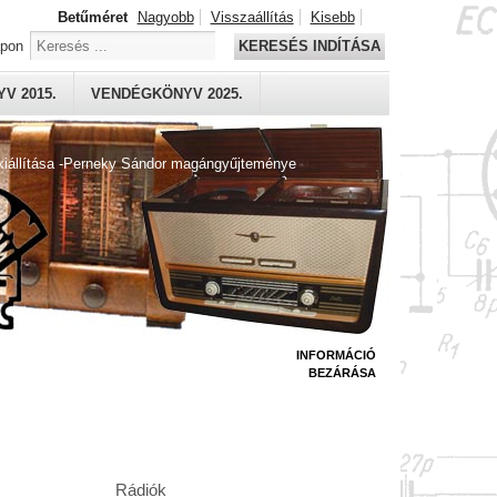
Betűméret
Nagyobb
Visszaállítás
Kisebb
apon
KERESÉS INDÍTÁSA
V 2015.
VENDÉGKÖNYV 2025.
kiállítása -Perneky Sándor magángyűjteménye
INFORMÁCIÓ
BEZÁRÁSA
Rádiók