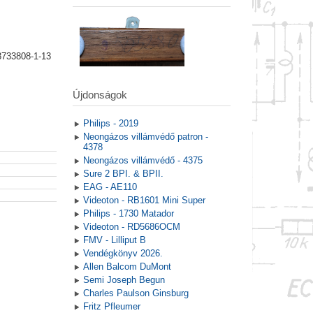
8733808-1-13
Újdonságok
Philips - 2019
Neongázos villámvédő patron -
4378
Neongázos villámvédő - 4375
Sure 2 BPI. & BPII.
EAG - AE110
Videoton - RB1601 Mini Super
Philips - 1730 Matador
Videoton - RD5686OCM
FMV - Lilliput B
Vendégkönyv 2026.
Allen Balcom DuMont
Semi Joseph Begun
Charles Paulson Ginsburg
Fritz Pfleumer