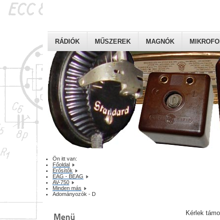
RÁDIÓK
MŰSZEREK
MAGNÓK
MIKROF
Ön itt van:
Főoldal
Erősítők
EAG - BEAG
AV-750
Minden más
Adományozók - D
Kérlek tám
Menü