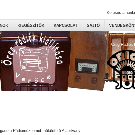
Keresés a honl
ONOK
KIEGÉSZÍTŐK
KAPCSOLAT
SAJTÓ
VENDÉGKÖNY
Öreg Rádiók 
ogasd a Rádiómúzeumot működtető Alapítványt