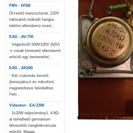
FMV - HT68
Öt+kettő tranzisztorral, 220V
hálózatról működő hangos
telefon ellenütemü monó...
EAG - AV-750
Végerősítő 50W/100V (50V)
-s vonali kimenetű ellenütemű
erősítő egy bemenettel,...
EAG - AK200
Két csatornás keverő
(lemezjátszó és mikrofon)
magnetofonos felvételhez.
Fém...
Videoton - EA-3300
2x20W teljesítményű, 4-8Ω-
al terhelhető germánium
félvezetős hangfrekvenciás
erősítő. Magas...