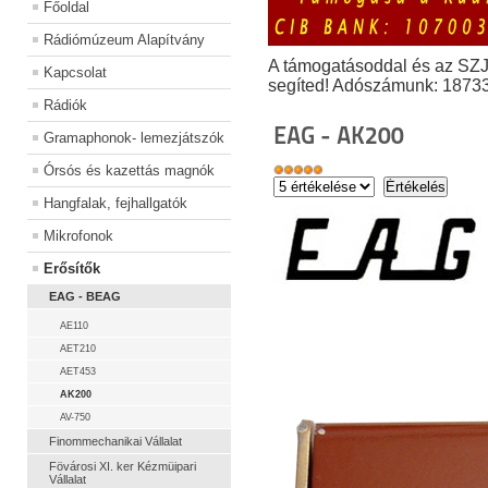
Főoldal
Rádiómúzeum Alapítvány
A támogatásoddal és az SZ
Kapcsolat
segíted! Adószámunk: 1873
Rádiók
EAG - AK200
Gramaphonok- lemezjátszók
Órsós és kazettás magnók
Hangfalak, fejhallgatók
Mikrofonok
Erősítők
EAG - BEAG
AE110
AET210
AET453
AK200
AV-750
Finommechanikai Vállalat
Fövárosi XI. ker Kézmüipari
Vállalat