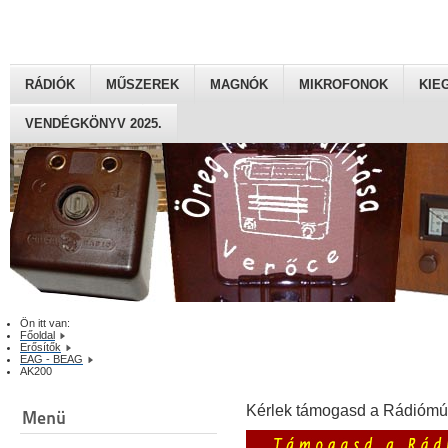
RÁDIÓK
MŰSZEREK
MAGNÓK
MIKROFONOK
KIE
VENDÉGKÖNYV 2025.
Ön itt van:
Főoldal
Erősítők
EAG - BEAG
AK200
Kérlek támogasd a Rádiómú
Menü