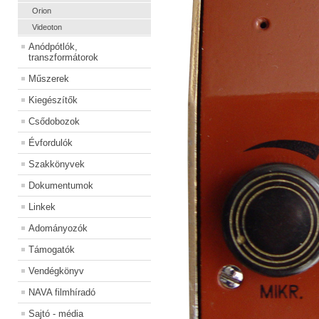
Orion
Videoton
Anódpótlók,
transzformátorok
Műszerek
Kiegészítők
Csődobozok
Évfordulók
Szakkönyvek
Dokumentumok
Linkek
Adományozók
Támogatók
Vendégkönyv
NAVA filmhíradó
Sajtó - média