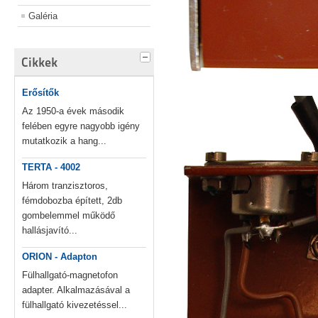
Galéria
Cikkek
Erősítők
Az 1950-a évek második
felében egyre nagyobb igény
mutatkozik a hang...
TERTA - 4002
Három tranzisztoros,
fémdobozba épített, 2db
gombelemmel működő
hallásjavító...
ORION - Adapton
Fülhallgató-magnetofon
adapter. Alkalmazásával a
fülhallgató kivezetéssel...